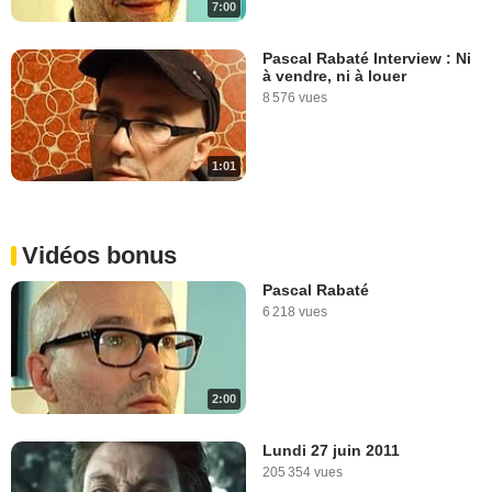
7:00
Pascal Rabaté Interview : Ni
à vendre, ni à louer
8 576 vues
1:01
Vidéos bonus
Pascal Rabaté
6 218 vues
2:00
Lundi 27 juin 2011
205 354 vues