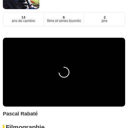
14
6
2
ans de carrière
films et séries tournés
prix
Pascal Rabaté
Filmographie