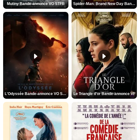
Mutiny Bande-annonce VO STFR
Spider-Man: Brand New Day Bande-annonce VO STFR
L'Odyssée Bande-annonce VO STFR
Le Triangle d'or Bande-annonce VF