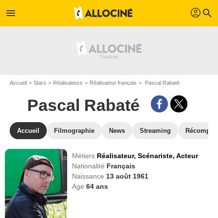
profil
menu
search
Accueil
Stars
Réalisateurs
Réalisateur français
Pascal Rabaté
Pascal Rabaté
Accueil
Filmographie
News
Streaming
Récompen
Métiers
Réalisateur,
Scénariste,
Acteur
Nationalité
Français
Naissance
13 août 1961
Age
64
ans