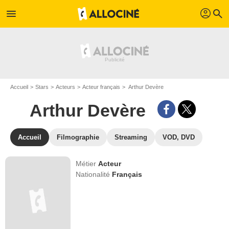
profil
menu
search
Accueil
Stars
Acteurs
Acteur français
Arthur Devère
Arthur Devère
Accueil
Filmographie
Streaming
VOD, DVD
Métier
Acteur
Nationalité
Français