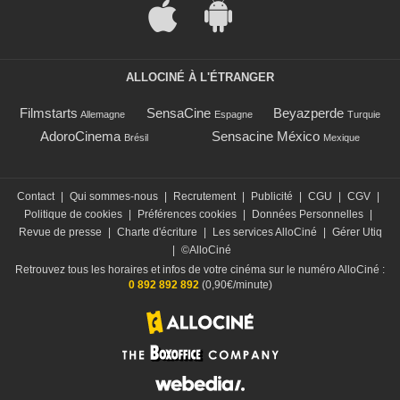
ALLOCINÉ À L'ÉTRANGER
Filmstarts
SensaCine
Beyazperde
Allemagne
Espagne
Turquie
AdoroCinema
Sensacine México
Brésil
Mexique
Contact
|
Qui sommes-nous
|
Recrutement
|
Publicité
|
CGU
|
CGV
|
Politique de cookies
|
Préférences cookies
|
Données Personnelles
|
Revue de presse
|
Charte d'écriture
|
Les services AlloCiné
|
Gérer Utiq
|
©AlloCiné
Retrouvez tous les horaires et infos de votre cinéma sur le numéro AlloCiné :
0 892 892 892
(0,90€/minute)