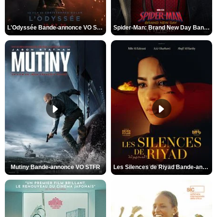
L'Odyssée Bande-annonce VO STFR
Spider-Man: Brand New Day Bande-annonce VO STFR
Mutiny Bande-annonce VO STFR
Les Silences de Riyad Bande-annonce VO STFR