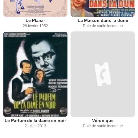
Le Plaisir
La Maison dans la dune
29 février 1952
Date de sortie inconnue
Le Parfum de la dame en noir
Véronique
2 juillet 2013
Date de sortie inconnue