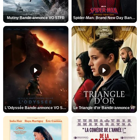
Mutiny Bande-annonce VO STFR
Spider-Man: Brand New Day Bande-annonce VO STFR
L'Odyssée Bande-annonce VO STFR
Le Triangle d'or Bande-annonce VF