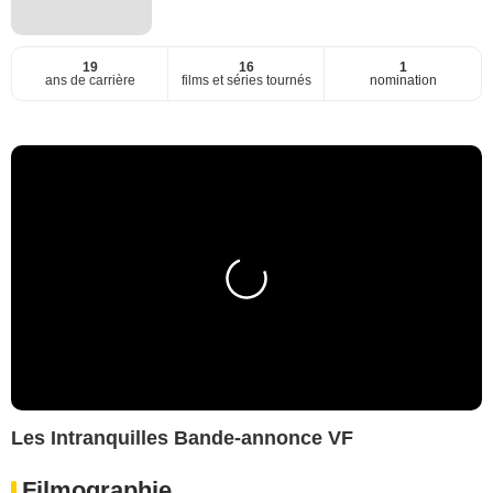
19
16
1
ans de carrière
films et séries tournés
nomination
Les Intranquilles Bande-annonce VF
Filmographie