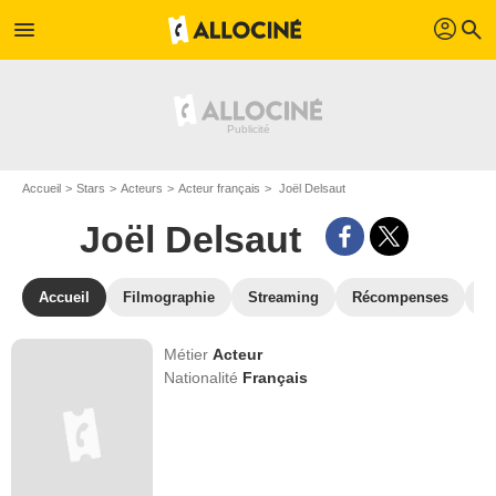
profil
menu
search
Accueil
Stars
Acteurs
Acteur français
Joël Delsaut
Joël Delsaut
Accueil
Filmographie
Streaming
Récompenses
V
Métier
Acteur
Nationalité
Français