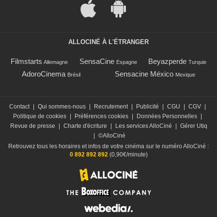
ALLOCINÉ À L'ÉTRANGER
Filmstarts
SensaCine
Beyazperde
Allemagne
Espagne
Turquie
AdoroCinema
Sensacine México
Brésil
Mexique
Contact
|
Qui sommes-nous
|
Recrutement
|
Publicité
|
CGU
|
CGV
|
Politique de cookies
|
Préférences cookies
|
Données Personnelles
|
Revue de presse
|
Charte d'écriture
|
Les services AlloCiné
|
Gérer Utiq
|
©AlloCiné
Retrouvez tous les horaires et infos de votre cinéma sur le numéro AlloCiné :
0 892 892 892
(0,90€/minute)