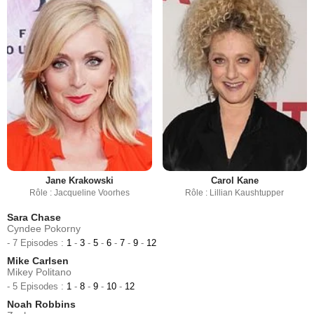
Jane Krakowski
Carol Kane
Rôle : Jacqueline Voorhes
Rôle : Lillian Kaushtupper
Sara Chase
Cyndee Pokorny
- 7 Episodes :
1
-
3
-
5
-
6
-
7
-
9
-
12
Mike Carlsen
Mikey Politano
- 5 Episodes :
1
-
8
-
9
-
10
-
12
Noah Robbins