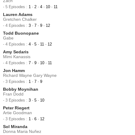
Zach
- 5 Episodes :
1
-
2
-
4
-
10
-
11
Lauren Adams
Gretchen Chalker
- 4 Episodes :
3
-
7
-
9
-
12
Todd Buonopane
Gabe
- 4 Episodes :
4
-
5
-
11
-
12
Amy Sedaris
Mimi Kanassis
- 4 Episodes :
7
-
9
-
10
-
11
Jon Hamm
Richard Wayne Gary Wayne
- 3 Episodes :
1
-
7
-
9
Bobby Moynihan
Fran Dodd
- 3 Episodes :
3
-
5
-
10
Peter Riegert
Artie Goodman
- 3 Episodes :
1
-
6
-
12
Sol Miranda
Donna Maria Nuñez