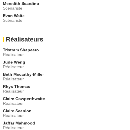
- 2 Episodes :
11
-
12
Meredith Scardino
Scénariste
Dylan Gelula
Xanthippe Voorhees
Evan Waite
Scénariste
- 2 Episodes :
6
-
12
Brandon Andrus
Andrew
Réalisateurs
- 2 Episodes :
10
-
12
Jonathan Braylock
Tristram Shapeero
Banana Boy
Réalisateur
- 2 Episodes :
1
-
9
Jude Weng
Jeff Hiller
Réalisateur
Tomathy
Beth Mccarthy-Miller
- 2 Episodes :
7
-
9
Réalisateur
Gregory Diaz IV
Quentin
Rhys Thomas
Réalisateur
- 2 Episodes :
5
-
6
Claire Cowperthwaite
Peyton Lusk
Réalisateur
Oliver
- 2 Episodes :
5
-
11
Claire Scanlon
Réalisateur
Erin Gerasimovich
Anne
Jaffar Mahmood
Réalisateur
- 2 Episodes :
5
-
6