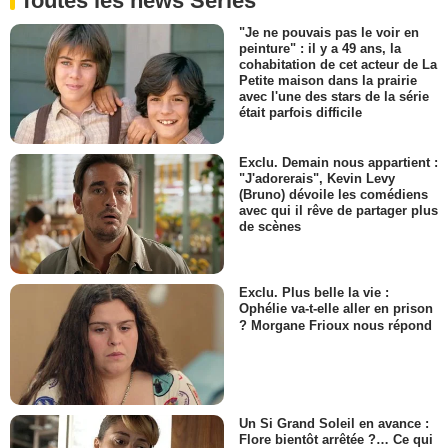
Toutes les news Séries
Aisha
- 1 Episode :
5
"Je ne pouvais pas le voir en
peinture" : il y a 49 ans, la
Joanna Gleason
cohabitation de cet acteur de La
Janice Hoffman
Petite maison dans la prairie
- 1 Episode :
8
avec l'une des stars de la série
était parfois difficile
Jeena Yi
Kelly
- 1 Episode :
2
Exclu. Demain nous appartient :
Sol Miranda
"J'adorerais", Kevin Levy
Donna Maria Nunez
(Bruno) dévoile les comédiens
avec qui il rêve de partager plus
- 1 Episode :
3
de scènes
Jon Bernthal
Mysterious Man
- 1 Episode :
6
Exclu. Plus belle la vie :
Jon Bernthal
Ophélie va-t-elle aller en prison
Ilan
? Morgane Frioux nous répond
- 1 Episode :
7
Dan Byrd
Josh Hoffman
- 1 Episode :
8
Un Si Grand Soleil en avance :
Tim Blake Nelson
Flore bientôt arrêtée ?… Ce qui
Randy