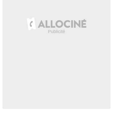
Jocko
- 1 Episode :
4
Zeus Taylor
Chad
- 1 Episode :
7
Bill Barretta
Lonny Dufrene / Mr. Frumpus
- 1 Episode :
8
Steve Buscemi
Lui-même
- 1 Episode :
9
Sulekha Naidu
Tiffany
- 1 Episode :
10
Dylan Prince
Jeune Nerd
- 1 Episode :
1
Eric Michael Gillett
Broderick Knob
- 1 Episode :
2
Mike Britt
Walter Bankston