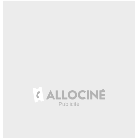
- 1 Episode :
2
Aidy Bryant
Tabby Bobatti
- 1 Episode :
3
Duane Boutte
Principal Webb
- 1 Episode :
4
Alix Elias
Shane
- 1 Episode :
5
Josh Cooke
Ethan Goodman
- 1 Episode :
6
Ronan Farrow
Lui-même
- 1 Episode :
8
Niloy Alam
Kabir
- 1 Episode :
1
Elly Han
New Kelly
- 1 Episode :
2