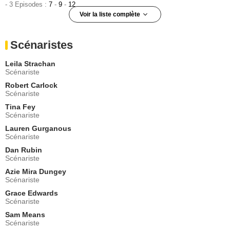
- 3 Episodes :
7
-
9
-
12
Voir la liste complète
James Hosey
Tyler
Scénaristes
- 3 Episodes :
1
-
4
-
11
Robin Rieger
Leila Strachan
Carla Tuesday
Scénariste
- 3 Episodes :
3
-
5
-
9
Robert Carlock
Elise Mestichelli
Scénariste
C.H.E.R.Y. / L.
Tina Fey
- 3 Episodes :
8
-
10
-
11
Scénariste
Paul Walter Hauser
Tripp Knob
Lauren Gurganous
Scénariste
- 2 Episodes :
2
-
11
Dan Rubin
Kenan Thompson
Scénariste
Roland
- 2 Episodes :
8
-
12
Azie Mira Dungey
Scénariste
Busy Philipps
Sheba Goodman
Grace Edwards
Scénariste
- 2 Episodes :
6
-
10
Sam Means
Zachary Quinto
Scénariste
Eli Rubin