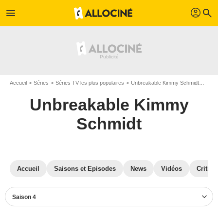
profil
menu
search
Accueil
Séries
Séries TV les plus populaires
Unbreakable Kimmy Schmidt
Unbr
Unbreakable Kimmy
Schmidt
Accueil
Saisons et Episodes
News
Vidéos
Critiqu
Saison 4