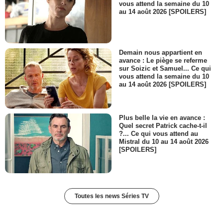
vous attend la semaine du 10
- 1 Episode :
9
au 14 août 2026 [SPOILERS]
Rob Huebel
Tad Frye
- 1 Episode :
10
Norm Lewis
Demain nous appartient en
Rumbleshanks
avance : Le piège se referme
sur Soizic et Samuel... Ce qui
- 1 Episode :
11
vous attend la semaine du 10
Paul H. Juhn
au 14 août 2026 [SPOILERS]
Mr. Park
- 1 Episode :
2
Derek Klena
Plus belle la vie en avance :
DJ Fingablast
Quel secret Patrick cache-t-il
- 1 Episode :
3
?... Ce qui vous attend au
Mistral du 10 au 14 août 2026
Mark Johannes
[SPOILERS]
C.H.E.T.
- 1 Episode :
4
James Monroe Iglehart
Coriolanus Burt
- 1 Episode :
8
Toutes les news Séries TV
E.J. An
Debbie