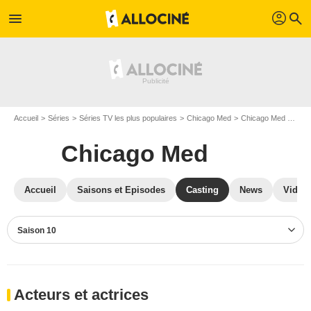
profil
menu
search
Accueil
Séries
Séries TV les plus populaires
Chicago Med
Chicago Med S10
Chicago Med
Accueil
Saisons et Episodes
Casting
News
Vidéo
Saison 10
Acteurs et actrices