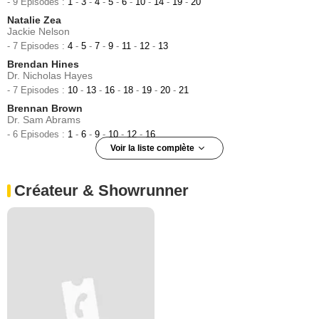
- 9 Episodes :
1
-
3
-
4
-
5
-
6
-
10
-
14
-
19
-
20
Natalie Zea
Jackie Nelson
- 7 Episodes :
4
-
5
-
7
-
9
-
11
-
12
-
13
Brendan Hines
Dr. Nicholas Hayes
- 7 Episodes :
10
-
13
-
16
-
18
-
19
-
20
-
21
Brennan Brown
Dr. Sam Abrams
- 6 Episodes :
1
-
6
-
9
-
10
-
12
-
16
Voir la liste complète
John Earl Jelks
Dr. Dennis Washington
Créateur & Showrunner
- 6 Episodes :
2
-
3
-
6
-
9
-
19
-
22
Henderson Wade
Dr. Loren Johnson
- 6 Episodes :
1
-
3
-
7
-
8
-
10
-
20
Daniel Dorr
Robert Sullivan
- 6 Episodes :
1
-
2
-
3
-
8
-
10
-
15
Jeremy Shouldis
Dr. Marty Peterson