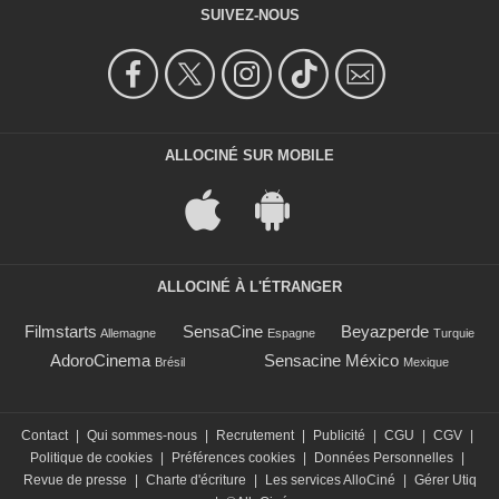
Cindy
SUIVEZ-NOUS
- 1 Episode :
3
Courtney Dietz
Olivia Graham
- 1 Episode :
5
Kalyne Coleman
Donna Joseph
ALLOCINÉ SUR MOBILE
- 1 Episode :
6
Tim Barker (III)
Greg Wright
- 1 Episode :
7
Andrea Bordeaux
Krista Decembly
ALLOCINÉ À L'ÉTRANGER
- 1 Episode :
8
Dermot Mulroney
Filmstarts
SensaCine
Beyazperde
Allemagne
Espagne
Turquie
Chef Dom Pascal
AdoroCinema
Sensacine México
Brésil
Mexique
- 1 Episode :
11
Delia Kropp
Loretta Graff
Contact
|
Qui sommes-nous
|
Recrutement
|
Publicité
|
CGU
|
CGV
|
- 1 Episode :
13
Politique de cookies
|
Préférences cookies
|
Données Personnelles
|
Kylee D. Allen
Revue de presse
|
Charte d'écriture
|
Les services AlloCiné
|
Gérer Utiq
Arianna Shaw