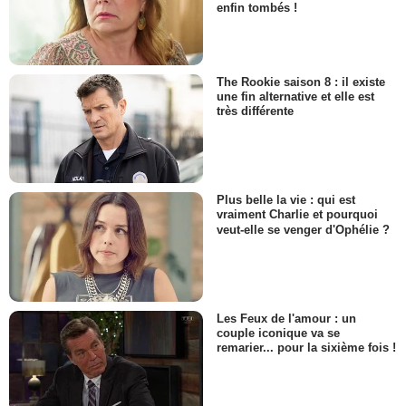
Joe Thomas
enfin tombés !
- 1 Episode :
2
Dakin Matthews
Art Hubbard
The Rookie saison 8 : il existe
- 1 Episode :
3
une fin alternative et elle est
JoNell Kennedy
très différente
Sheryl Russell
- 1 Episode :
7
Miranda Rae Mayo
Stella Kidd
- 1 Episode :
11
Plus belle la vie : qui est
vraiment Charlie et pourquoi
Carolyn Michelle Smith
veut-elle se venger d'Ophélie ?
Jocelyn Shaw
- 1 Episode :
14
Brigid Brannagh
Cynthia Parker
- 1 Episode :
18
Les Feux de l'amour : un
Crystal Lee Brown
couple iconique va se
Gina Thomas
remarier... pour la sixième fois !
- 1 Episode :
2
Ito Aghayere
Elise Thompson