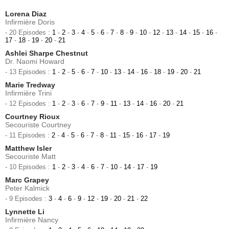
Lorena Diaz
Infirmière Doris
- 20 Episodes :
1
-
2
-
3
-
4
-
5
-
6
-
7
-
8
-
9
-
10
-
12
-
13
-
14
-
15
-
16
-
17
-
18
-
19
-
20
-
21
Ashlei Sharpe Chestnut
Dr. Naomi Howard
- 13 Episodes :
1
-
2
-
5
-
6
-
7
-
10
-
13
-
14
-
16
-
18
-
19
-
20
-
21
Marie Tredway
Infirmière Trini
- 12 Episodes :
1
-
2
-
3
-
6
-
7
-
9
-
11
-
13
-
14
-
16
-
20
-
21
Courtney Rioux
Secouriste Courtney
- 11 Episodes :
2
-
4
-
5
-
6
-
7
-
8
-
11
-
15
-
16
-
17
-
19
Matthew Isler
Secouriste Matt
- 10 Episodes :
1
-
2
-
3
-
4
-
6
-
7
-
10
-
14
-
17
-
19
Marc Grapey
Peter Kalmick
- 9 Episodes :
3
-
4
-
6
-
9
-
12
-
19
-
20
-
21
-
22
Lynnette Li
Infirmière Nancy