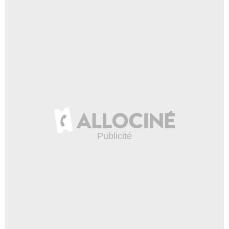
- 1 Episode :
14
Cherise Boothe
Chef Annabelle Jennings
- 1 Episode :
15
Deirdre Lovejoy
Angela Tucker
- 1 Episode :
16
AJ Ruiz
Billy Cochran
- 1 Episode :
17
Adam Bartley
Ron Parker
- 1 Episode :
18
Alet Taylor
Liliana Wapniarski
- 1 Episode :
1
Marci Miller
Kendall Lange
- 1 Episode :
2
Sarah Booth
Tessa Myers
- 1 Episode :
4