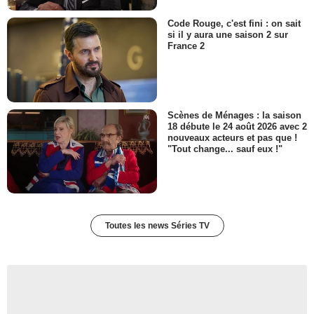
- 1 Episode :
3
Code Rouge, c'est fini : on sait
Josh Braaten
si il y aura une saison 2 sur
Adam Finley
France 2
- 1 Episode :
4
Joshua Harto
Ted Kachler
- 1 Episode :
5
Amanda Brooks
Scènes de Ménages : la saison
Shana Lawson
18 débute le 24 août 2026 avec 2
nouveaux acteurs et pas que !
- 1 Episode :
6
"Tout change... sauf eux !"
Ramon De Ocampo
Cole Ramirez
- 1 Episode :
7
Daniel Kyri
Darren Ritter
Toutes les news Séries TV
- 1 Episode :
11
Holly J. Barrett
Eva Copeland
- 1 Episode :
13
Joanne Kelly
Olivia Whitlocker