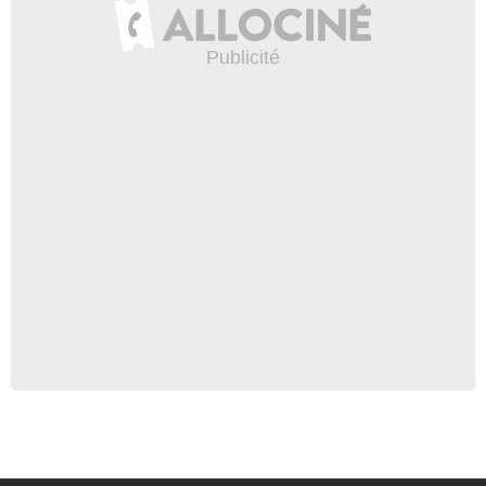
Jeremiah Whitlocker
- 1 Episode :
14
May Lansing
Emelia Smith
- 1 Episode :
15
Adam Aalderks
Henry Russell
- 1 Episode :
16
Georgie Flores
Renee Robinson
- 1 Episode :
18
Gregory Alan Williams
Bert Goodwin
- 1 Episode :
22
Emily Althaus
Jeanine Curtis
- 1 Episode :
1
Sunkrish Bala
Bryce Lange
- 1 Episode :
2
Aja Bair