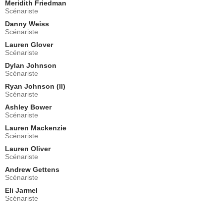
Meridith Friedman
Sarah Brooks
Scénariste
Secouriste Juliette
Danny Weiss
- 4 Episodes :
1
-
8
-
12
-
14
Scénariste
Devin Kawaoka
Lauren Glover
Kai Tanaka-Reed
Scénariste
- 3 Episodes :
4
-
9
-
12
Dylan Johnson
Jessalyn Gilsig
Scénariste
Ainsley Towne
Ryan Johnson (II)
- 3 Episodes :
15
-
16
-
19
Scénariste
Orlagh Cassidy
Ashley Bower
Miranda Lewis
Scénariste
- 3 Episodes :
19
-
20
-
22
Lauren Mackenzie
David Berman
Scénariste
Secouriste Corey
- 3 Episodes :
8
-
10
-
17
Lauren Oliver
Scénariste
Les Rodgers
Simon Albrecht
Andrew Gettens
Scénariste
- 3 Episodes :
3
-
4
-
6
Eli Jarmel
Christian Stolte
Scénariste
Randall McHolland
- 2 Episodes :
11
-
15