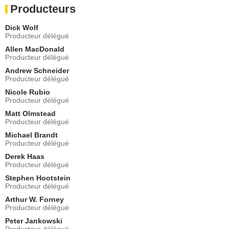
LaRoyce Hawkins
Producteurs
Kevin Atwater
- 2 Episodes :
6
-
11
Dick Wolf
Beth Lacke
Producteur délégué
Dr. Margo Collins
Allen MacDonald
- 2 Episodes :
4
-
12
Producteur délégué
Lilah Richcreek Estrada
Andrew Schneider
Dr. Nellie Cuevas
Producteur délégué
- 2 Episodes :
5
-
9
Nicole Rubio
Ellen Adair
Producteur délégué
Mary Katherine Trembley
Matt Olmstead
- 2 Episodes :
5
-
14
Producteur délégué
Mustafa Speaks
Michael Brandt
Amani Thompson
Producteur délégué
- 2 Episodes :
3
-
4
Derek Haas
Travis Schuldt
Producteur délégué
Carl Nelson
- 2 Episodes :
12
-
13
Stephen Hootstein
Producteur délégué
Holly Curran
Sadie Smith
Arthur W. Forney
Producteur délégué
- 2 Episodes :
15
-
22
Peter Jankowski
Luigi Sottile
Producteur délégué