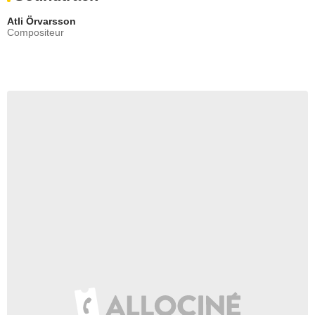
Jake Elkins
Atli Örvarsson
Adam O'Rourke
Compositeur
- 2 Episodes :
12
-
13
Jodi Kingsley
Madeline Gastern
- 2 Episodes :
4
-
19
Amy Acker
Heather Williams
- 1 Episode :
17
Taylor Kinney
Kelly Severide
- 1 Episode :
11
Evan Arnold
Leonard Schmidt
- 1 Episode :
17
Hanako Greensmith
Violet Mikami
- 1 Episode :
22
Conor Perkins
Zach Hudgins
- 1 Episode :
1