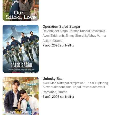
Operation Safed Saagar
De
Abhijeet Singh Parmar
,
Kushal Srivastava
Avec
Siddharth
,
Jimmy Shergill
,
Abhay Verma
Action
,
Drame
7 août 2026 sur Netflix
Unlucky Bae
Avec
Mac Nattapat Nimjirawat
,
Tham Tupthong
Suwanrakanont
,
Aun Napat Patcharachavalit
Romance
,
Drame
6 août 2026 sur Netflix