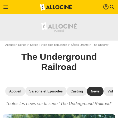
profil
menu
search
Accueil
Séries
Séries TV les plus populaires
Séries Drame
The Underground Railroad
The Underground
Railroad
Accueil
Saisons et Episodes
Casting
News
Vidéo
Toutes les news sur la série "The Underground Railroad"