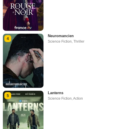
Neuromancien
4
Science Fiction
,
Thriller
Lanterns
5
Science Fiction
,
Action