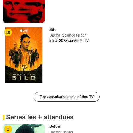
Silo
10
Drame
,
Science Fiction
5 mai 2023 sur Apple TV
Top consultations des séries TV
Séries les + attendues
Below
1
Drame
,
Thriller