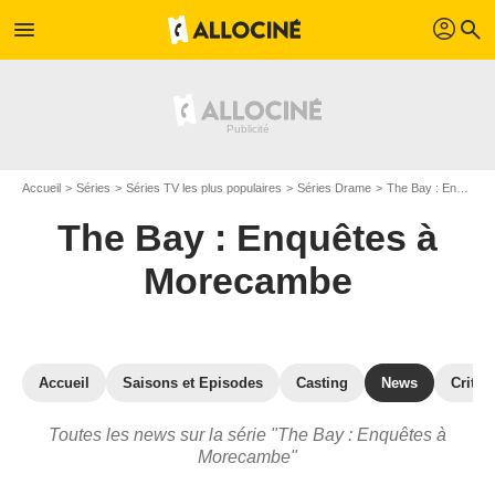
profil
menu
search
Accueil
Séries
Séries TV les plus populaires
Séries Drame
The Bay : Enquêtes à Morecambe
The Bay : Enquêtes à
Morecambe
Accueil
Saisons et Episodes
Casting
News
Critiq
Toutes les news sur la série "The Bay : Enquêtes à
Morecambe"