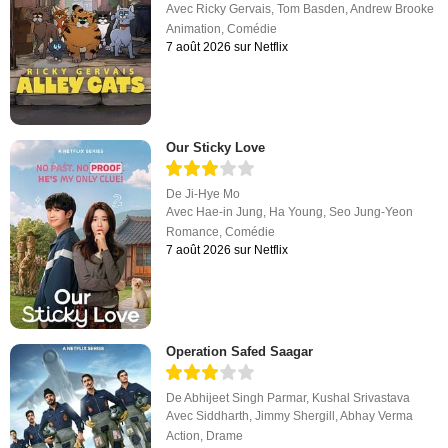
Avec
Ricky Gervais
,
Tom Basden
,
Andrew Brooke
Animation
,
Comédie
7 août 2026 sur Netflix
Our Sticky Love
De
Ji-Hye Mo
Avec
Hae-in Jung
,
Ha Young
,
Seo Jung-Yeon
Romance
,
Comédie
7 août 2026 sur Netflix
Operation Safed Saagar
De
Abhijeet Singh Parmar
,
Kushal Srivastava
Avec
Siddharth
,
Jimmy Shergill
,
Abhay Verma
Action
,
Drame