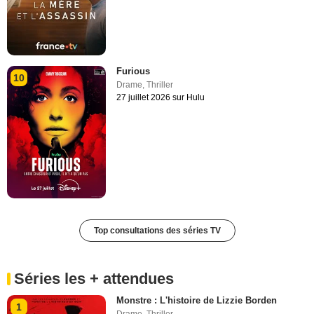
Furious
10
Drame
,
Thriller
27 juillet 2026 sur Hulu
Top consultations des séries TV
Séries les + attendues
Monstre : L'histoire de Lizzie Borden
1
Drame
,
Thriller