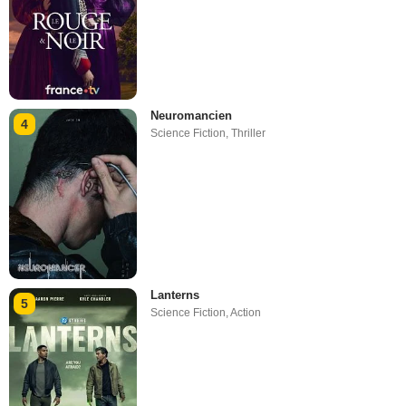
Neuromancien
4
Science Fiction
,
Thriller
Lanterns
5
Science Fiction
,
Action