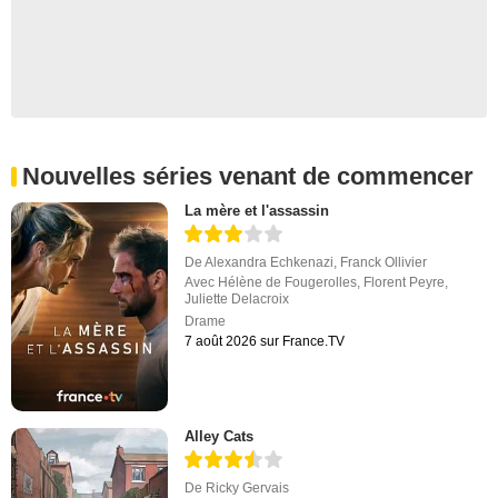
Nouvelles séries venant de commencer
La mère et l'assassin
De
Alexandra Echkenazi
,
Franck Ollivier
Avec
Hélène de Fougerolles
,
Florent Peyre
,
Juliette Delacroix
Drame
7 août 2026 sur France.TV
Alley Cats
De
Ricky Gervais