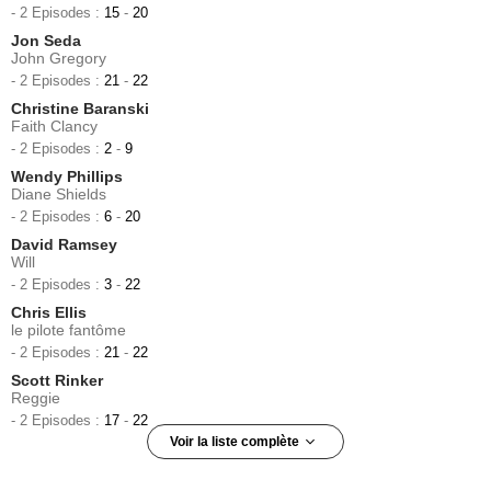
- 2 Episodes :
15
-
20
Jon Seda
John Gregory
- 2 Episodes :
21
-
22
Christine Baranski
Faith Clancy
- 2 Episodes :
2
-
9
Wendy Phillips
Diane Shields
- 2 Episodes :
6
-
20
David Ramsey
Will
- 2 Episodes :
3
-
22
Chris Ellis
le pilote fantôme
- 2 Episodes :
21
-
22
Scott Rinker
Reggie
- 2 Episodes :
17
-
22
Voir la liste complète
Tim Guinee
Charlie Filbert