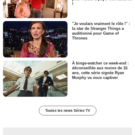
Matt Keeslar
!
Dennis Mcloughlin
- 1 Episode :
16
Lori Loughlin
Christine Greene
"Je voulais vraiment le rôle !" :
la star de Stranger Things a
- 1 Episode :
17
auditionné pour Game of
Alicia Lagano
Thrones
Lilia
- 1 Episode :
18
Neal Matarazzo
Mike Shaw
À binge-watcher ce week-end :
- 1 Episode :
19
déconseillée aux moins de 16
ans, cette série signée Ryan
Vanessa Lengies
Murphy va vous captiver
Caitlin Emerson
- 1 Episode :
20
Rodney Scott
Dan Clancy
- 1 Episode :
1
Toutes les news Séries TV
Jennifer Tung
Sharon
- 1 Episode :
2
A.J. Trauth