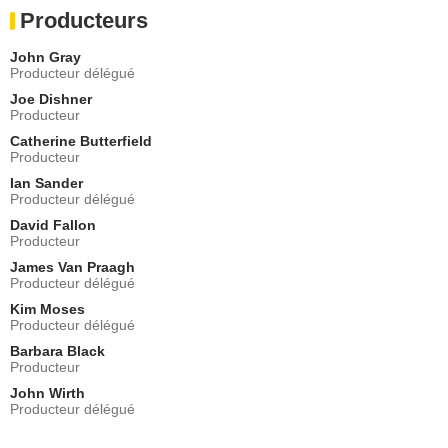
Producteurs
Estella Warren
Alexis Fogerty
John Gray
- 1 Episode :
8
Producteur délégué
Shiek Mahmud-Bey
Joe Dishner
l'officier Clark
Producteur
- 1 Episode :
9
Catherine Butterfield
Belinda Montgomery
Producteur
Ursula Hilliard
Ian Sander
- 1 Episode :
10
Producteur délégué
Julio Oscar Mechoso
Gilbert de la Paz
David Fallon
Producteur
- 1 Episode :
11
James Van Praagh
Katey Sagal
Producteur délégué
Francie Lewis
- 1 Episode :
12
Kim Moses
Producteur délégué
Jonathan Banks
Lyle Chase
Barbara Black
Producteur
- 1 Episode :
13
John Wirth
Cory Tyler
Producteur délégué
Kevin Roseman
- 1 Episode :
14