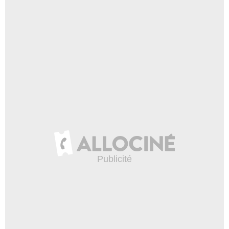
Tom
- 1 Episode :
3
Pamela Roylance
Lucy
- 1 Episode :
4
James Patrick Stuart
Lew Peterson
- 1 Episode :
5
Katy Selverstone
Fran Vale
- 1 Episode :
6
Richard Herd
Stephen Devine
- 1 Episode :
7
J.R. Villarreal
Joseph
- 1 Episode :
8
Kat Sawyer-Young
La ministre
- 1 Episode :
10
Sônia Braga
Estella de la Paz