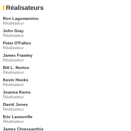
Tom Everett
Réalisateurs
le Principal Corbett
- 1 Episode :
15
Ron Lagomarsino
Stephen Tobolowsky
Réalisateur
Dr Edward
John Gray
- 1 Episode :
16
Réalisateur
Justina Machado
Peter O'Fallon
Suzanne
Réalisateur
- 1 Episode :
17
James Frawley
Jonathan Firth
Réalisateur
Edward Pierce
Bill L. Norton
- 1 Episode :
18
Réalisateur
Giancarlo Esposito
Ely
Kevin Hooks
Réalisateur
- 1 Episode :
19
Joanna Kerns
Henry Czerny
Réalisateur
Matt Mallinson
- 1 Episode :
22
David Jones
Réalisateur
Wentworth Miller
Sergent Paul Adams
Eric Laneuville
Réalisateur
- 1 Episode :
1
James Chressanthis
James DuMont