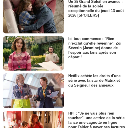
Un Si Grand Soleil en avance :
Angela Alvarado
résumé de la soirée
Rachel
exceptionnelle du jeudi 13 août
- 1 Episode :
8
2026 [SPOILERS]
Judi Barton
Une cliente
- 1 Episode :
10
Ici tout commence : "Rien
Nicholas Gonzalez
n’exclut qu’elle revienne", Zoï
Teo de la Paz
Séverin (Jasmine) donne de
- 1 Episode :
11
l'espoir aux fans après son
départ !
Mo Gaffney
Laine Fairfax
- 1 Episode :
12
Ross McCall
Netflix achète les droits d'une
Todd Darger
série avec la star de Matrix et
du Seigneur des anneaux
- 1 Episode :
13
Liam Waite
Clete Youngblood
- 1 Episode :
14
Ann Cusack
HPI : "Je ne vais plus rien
Grace Dowling
toucher", une actrice de la série
- 1 Episode :
15
lance une cagnotte en ligne
pour l'aider à payer ses factures