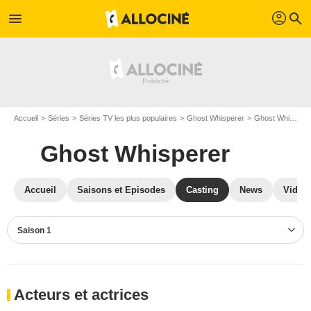
profil
menu
search
Accueil
Séries
Séries TV les plus populaires
Ghost Whisperer
Ghost Whisperer S01
Ghost Whisperer
Accueil
Saisons et Episodes
Casting
News
Vidéo
Saison 1
Acteurs et actrices