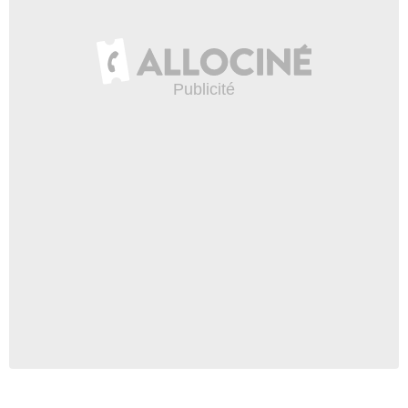
Khalil Kain
Randall Fisher
- 1 Episode :
19
Daniel Roebuck
Adam Emerson
- 1 Episode :
20
Julie Michaels
Barrista
- 1 Episode :
21
Kyle Chavarria
Kristen Filbert
- 1 Episode :
22
David Eigenberg
Hank Dale
- 1 Episode :
2
June Squibb
Grandma
- 1 Episode :
3
Karen Maruyama
Heather
- 1 Episode :
4