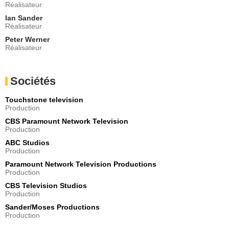
Réalisateur
Steve Pinkus
- 1 Episode :
2
Ian Sander
Réalisateur
Mel Rodriguez
Owen
Peter Werner
Réalisateur
- 1 Episode :
3
Paul Kent
le patient
Sociétés
- 1 Episode :
4
Rance Howard
Touchstone television
Dirk Abrams
Production
- 1 Episode :
5
CBS Paramount Network Television
John Patrick Amedori
Production
Jason Shields
ABC Studios
- 1 Episode :
6
Production
Christian Camargo
Brad Paulson
Paramount Network Television Productions
Production
- 1 Episode :
7
CBS Television Studios
Robert LaSardo
Production
Julian Borgia
- 1 Episode :
8
Sander/Moses Productions
Production
Albert Malafronte
Frank Hilliard