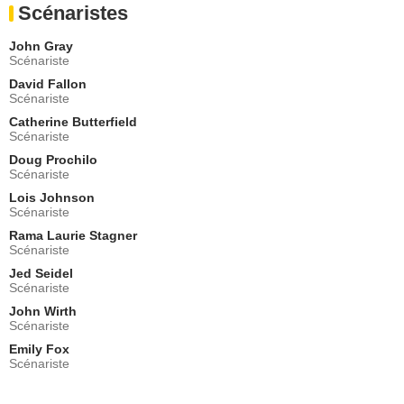
Scénaristes
- 2 Episodes :
21
-
22
Rachel Cannon
John Gray
Amy Fields
Scénariste
- 2 Episodes :
21
-
22
David Fallon
Balthazar Getty
Scénariste
Michael Adams
Catherine Butterfield
- 1 Episode :
1
Scénariste
Jessica Collins (II)
Zoe / Natalie Harper
Doug Prochilo
Scénariste
- 1 Episode :
3
Lois Johnson
Joey Slotnick
Scénariste
Cliff Aimes
- 1 Episode :
4
Rama Laurie Stagner
Scénariste
Zach Mills
Ernie
Jed Seidel
Scénariste
- 1 Episode :
5
John Wirth
Sloan Robinson
Scénariste
Sarah
- 1 Episode :
6
Emily Fox
Scénariste
Erica Leerhsen
Hope Paulson
- 1 Episode :
7