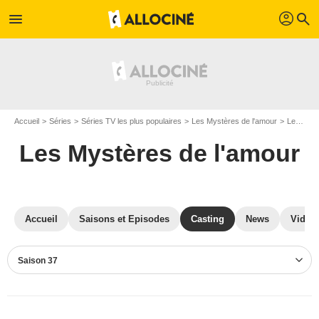
profil
menu
search
Accueil
Séries
Séries TV les plus populaires
Les Mystères de l'amour
Les Mystères de l'amour S37
Les Mystères de l'amour
Accueil
Saisons et Episodes
Casting
News
Vidéo
Saison 37