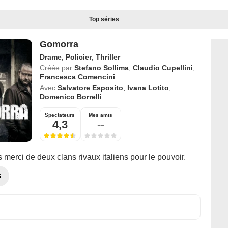
Top séries
Gomorra
Drame
,
Policier
,
Thriller
Créée par
Stefano Sollima
,
Claudio Cupellini
,
Francesca Comencini
Avec
Salvatore Esposito
,
Ivana Lotito
,
Domenico Borrelli
Spectateurs
Mes amis
4,3
--
s merci de deux clans rivaux italiens pour le pouvoir.
G