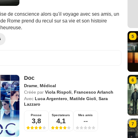
ise de conscience alors qu'il voyage avec ses amis, un
de Rome prend du recul sur sa vie et son histoire
lheureuse.
5
G
Doc
6
Drame
,
Médical
Créée par
Viola Rispoli
,
Francesco Arlanch
Avec
Luca Argentero
,
Matilde Gioli
,
Sara
Lazzaro
Presse
Spectateurs
Mes amis
3,8
4,1
--
7