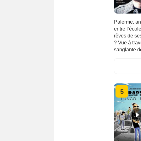
Palerme, an
entre l’écol
rêves de se
? Vue à tra
sanglante de
5