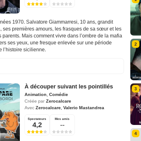
nées 1970. Salvatore Giammarresi, 10 ans, grandit
e, ses premières amours, les frasques de sa sœur et les
s parents. Mais comment vivre dans l’ombre de la mafia
vers ses yeux, une fresque enlevée sur une période
2
 l’histoire sicilienne.
À découper suivant les pointillés
3
Animation
,
Comédie
Créée par
Zerocalcare
Avec
Zerocalcare
,
Valerio Mastandrea
Spectateurs
Mes amis
4,2
--
4