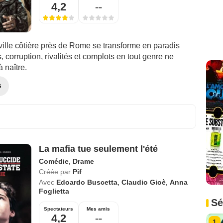
4,2
--
ville côtière près de Rome se transforme en paradis
, corruption, rivalités et complots en tout genre ne
à naître.
G
La mafia tue seulement l'été
Comédie
,
Drame
Créée par
Pif
Avec
Edoardo Buscetta
,
Claudio Gioè
,
Anna
Foglietta
Sé
Spectateurs
Mes amis
4,2
--
1