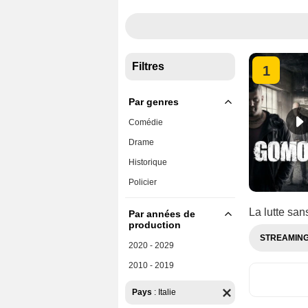
Filtres
1
Par genres
Comédie
Drame
Historique
Policier
La lutte san
Par années de
production
STREAMIN
2020 - 2029
2010 - 2019
Pays
:
Italie