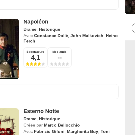
Napoléon
Drame
,
Historique
Avec
Constance Dollé
,
John Malkovich
,
Heino
Ferch
Spectateurs
Mes amis
4,1
--
Esterno Notte
Drame
,
Historique
Créée par
Marco Bellocchio
Avec
Fabrizio Gifuni
,
Margherita Buy
,
Toni