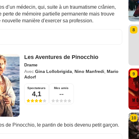
es d’un médecin, qui, suite à un traumatisme crânien,
ne perte de mémoire partielle permanente mais trouve
 nouvelle manière d'exercer sa profession.
8
Les Aventures de Pinocchio
Drame
Avec
Gina Lollobrigida
,
Nino Manfredi
,
Mario
9
Adorf
Spectateurs
Mes amis
4,1
--
10
s de Pinocchio, le pantin de bois devenu petit garçon.