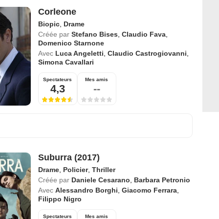
Corleone
Biopic
,
Drame
Créée par
Stefano Bises
,
Claudio Fava
,
Domenico Starnone
Avec
Luca Angeletti
,
Claudio Castrogiovanni
,
Simona Cavallari
Spectateurs
Mes amis
4,3
--
Suburra (2017)
Drame
,
Policier
,
Thriller
Créée par
Daniele Cesarano
,
Barbara Petronio
Avec
Alessandro Borghi
,
Giacomo Ferrara
,
Filippo Nigro
Spectateurs
Mes amis