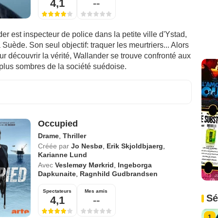
4,1
--
er est inspecteur de police dans la petite ville d'Ystad,
 Suède. Son seul objectif: traquer les meurtriers... Alors
pour découvrir la vérité, Wallander se trouve confronté aux
 plus sombres de la société suédoise.
Occupied
Drame
,
Thriller
Créée par
Jo Nesbø
,
Erik Skjoldbjaerg
,
Karianne Lund
Avec
Veslemøy Mørkrid
,
Ingeborga
Dapkunaite
,
Ragnhild Gudbrandsen
Spectateurs
Mes amis
Sé
4,1
--
1