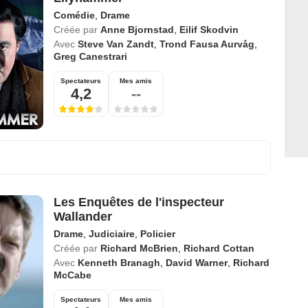
Comédie
,
Drame
Créée par
Anne Bjornstad
,
Eilif Skodvin
Avec
Steve Van Zandt
,
Trond Fausa Aurvåg
,
Greg Canestrari
Spectateurs
Mes amis
4,2
--
Les Enquêtes de l'inspecteur
Wallander
Drame
,
Judiciaire
,
Policier
Créée par
Richard McBrien
,
Richard Cottan
Avec
Kenneth Branagh
,
David Warner
,
Richard
McCabe
Spectateurs
Mes amis