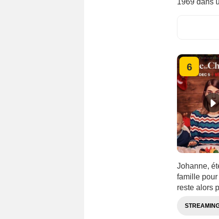
1969 dans un 
6
Johanne, éte
famille pour 
reste alors 
STREAMIN