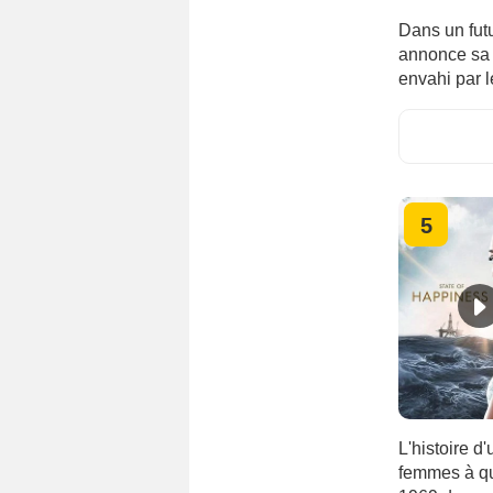
Dans un futu
annonce sa v
envahi par
5
L'histoire d
femmes à qui