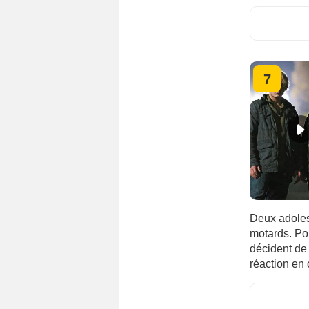
7
Deux adoles
motards. Pou
décident de
réaction en