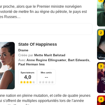
r proche, alors que le Premier ministre norvégien
olonté de mettre fin au règne du pétrole, le pays est
 les Russes…
2
State Of Happiness
Drame
Créée par
Mette Marit Bølstad
Avec
Anne Regine Ellingsæter
,
Bart Edwards
,
Paal Herman Ims
3
Spectateurs
Mes amis
4,0
--
'une nation en pleine mutation, et celle de quatre jeunes
4
 s'offrent de multiples opportunités lors de l'année