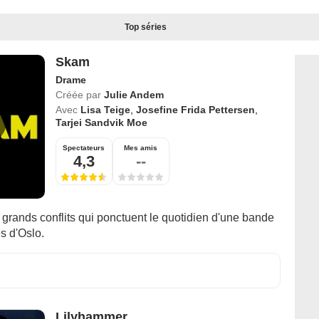
Top séries
Skam
Drame
Créée par
Julie Andem
Avec
Lisa Teige
,
Josefine Frida Pettersen
,
Tarjei Sandvik Moe
Spectateurs
Mes amis
4,3
--
t grands conflits qui ponctuent le quotidien d'une bande
s d'Oslo.
Lilyhammer