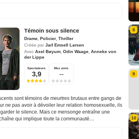
8
Témoin sous silence
Drame
,
Policier
,
Thriller
Créée par
Jarl Emsell Larsen
Avec
Axel Bøyum
,
Odin Waage
,
Anneke von
der Lippe
Spectateurs
Mes amis
3,9
--
9
cents sont témoins de meurtres brutaux entre gangs de
r ne pas avoir à dévoiler leur relation homosexuelle, ils
 garder le silence. Mais ce mensonge entraîne une
10
 chaîne qui implique toute la communauté…