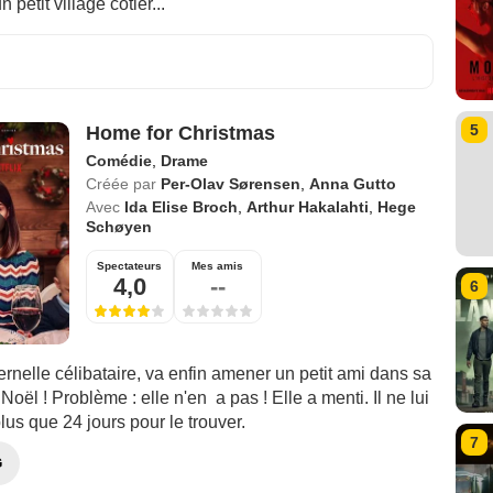
petit village côtier...
5
Home for Christmas
Comédie
,
Drame
Créée par
Per-Olav Sørensen
,
Anna Gutto
Avec
Ida Elise Broch
,
Arthur Hakalahti
,
Hege
Schøyen
Spectateurs
Mes amis
4,0
--
6
rnelle célibataire, va enfin amener un petit ami dans sa
Noël ! Problème : elle n'en a pas ! Elle a menti. Il ne lui
plus que 24 jours pour le trouver.
7
G