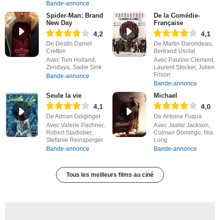
Bande-annonce
Spider-Man: Brand
De la Comédie-
New Day
Française
4,2
4,1
De Destin Daniel
De Martin Darondeau,
Cretton
Bertrand Usclat
Avec Tom Holland,
Avec Pauline Clément,
Zendaya, Sadie Sink
Laurent Stocker, Julien
Frison
Bande-annonce
Bande-annonce
Seule la vie
Michael
4,1
4,0
De Adrian Goiginger
De Antoine Fuqua
Avec Valerie Pachner,
Avec Jaafar Jackson,
Robert Stadlober,
Colman Domingo, Nia
Stefanie Reinsperger
Long
Bande-annonce
Bande-annonce
Tous les meilleurs films au ciné