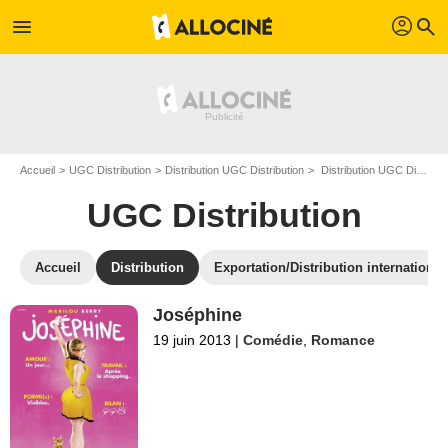
profil
menu
search
Accueil
UGC Distribution
Distribution UGC Distribution
Distribution UGC Distribution - Page 8
UGC Distribution
Accueil
Distribution
Exportation/Distribution international
Joséphine
19 juin 2013
|
Comédie
,
Romance