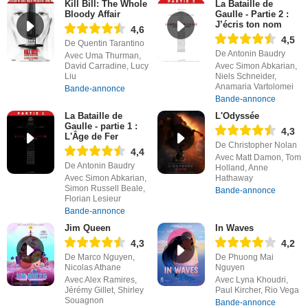
Kill Bill: The Whole
La Bataille de
Bloody Affair
Gaulle - Partie 2 :
J’écris ton nom
4,6
4,5
De Quentin Tarantino
De Antonin Baudry
Avec Uma Thurman,
David Carradine, Lucy
Avec Simon Abkarian,
Liu
Niels Schneider,
Anamaria Vartolomei
Bande-annonce
Bande-annonce
La Bataille de
L'Odyssée
Gaulle - partie 1 :
4,3
L'Âge de Fer
De Christopher Nolan
4,4
Avec Matt Damon, Tom
De Antonin Baudry
Holland, Anne
Avec Simon Abkarian,
Hathaway
Simon Russell Beale,
Bande-annonce
Florian Lesieur
Bande-annonce
Jim Queen
In Waves
4,3
4,2
De Marco Nguyen,
De Phuong Mai
Nicolas Athane
Nguyen
Avec Alex Ramires,
Avec Lyna Khoudri,
Jérémy Gillet, Shirley
Paul Kircher, Rio Vega
Souagnon
Bande-annonce