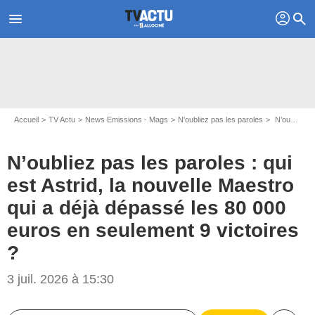
profil
menu
search
Accueil
TV Actu
News Emissions - Mags
N'oubliez pas les paroles
N’oubliez pas les paroles : qui est Astrid, la nouvelle Maestro qui a déjà dépassé les 80 000 euros en seulement 9 victoires ?
N’oubliez pas les paroles : qui
est Astrid, la nouvelle Maestro
qui a déjà dépassé les 80 000
euros en seulement 9 victoires
?
3 juil. 2026 à 15:30