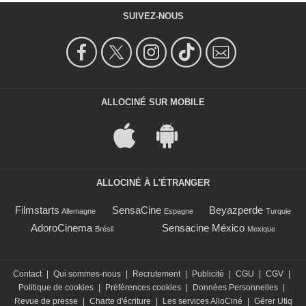
SUIVEZ-NOUS
ALLOCINÉ SUR MOBILE
ALLOCINÉ À L'ÉTRANGER
Filmstarts
SensaCine
Beyazperde
Allemagne
Espagne
Turquie
AdoroCinema
Sensacine México
Brésil
Mexique
Contact
|
Qui sommes-nous
|
Recrutement
|
Publicité
|
CGU
|
CGV
|
Politique de cookies
|
Préférences cookies
|
Données Personnelles
|
Revue de presse
|
Charte d'écriture
|
Les services AlloCiné
|
Gérer Utiq