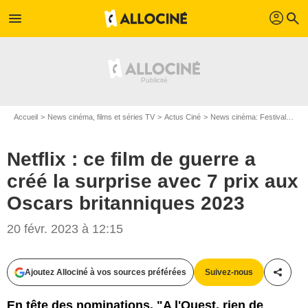
profil
menu
search
Accueil
News cinéma, films et séries TV
Actus Ciné
News cinéma: Festivals
Ne
Netflix : ce film de guerre a
créé la surprise avec 7 prix aux
Oscars britanniques 2023
20 févr. 2023 à 12:15
Ajoutez Allociné à vos sources préférées
Suivez-nous
Partag
En tête des nominations, "A l'Ouest, rien de