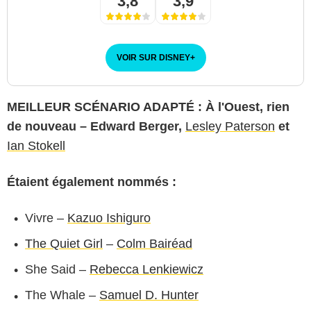
3,8
3,9
VOIR SUR DISNEY
+
MEILLEUR SCÉNARIO ADAPTÉ : À l'Ouest, rien
de nouveau – Edward Berger,
Lesley Paterson
et
Ian Stokell
Étaient également nommés :
Vivre –
Kazuo Ishiguro
The Quiet Girl
–
Colm Bairéad
She Said –
Rebecca Lenkiewicz
The Whale –
Samuel D. Hunter