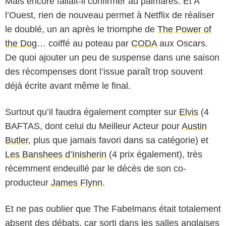
Mais encore fallait-il confirmer au palmarès. Et A
l’Ouest, rien de nouveau permet à Netflix de réaliser
le doublé, un an après le triomphe de
The Power of
the Dog
… coiffé au poteau par
CODA
aux Oscars.
De quoi ajouter un peu de suspense dans une saison
des récompenses dont l’issue paraît trop souvent
déjà écrite avant même le final.
Surtout qu’il faudra également compter sur
Elvis
(4
BAFTAS, dont celui du Meilleur Acteur pour
Austin
Butler
, plus que jamais favori dans sa catégorie) et
Les Banshees d’Inisherin
(4 prix également), très
récemment endeuillé par le décès de son co-
producteur
James Flynn
.
Et ne pas oublier que The Fabelmans était totalement
absent des débats, car sorti dans les salles anglaises