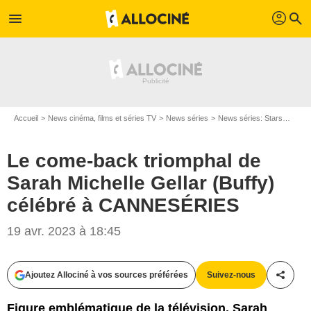
profil
menu
search
Accueil
News cinéma, films et séries TV
News séries
News séries: Stars
Le co
Le come-back triomphal de
Sarah Michelle Gellar (Buffy)
célébré à CANNESÉRIES
19 avr. 2023 à 18:45
Ajoutez Allociné à vos sources préférées
Suivez-nous
Partag
Figure emblématique de la télévision, Sarah