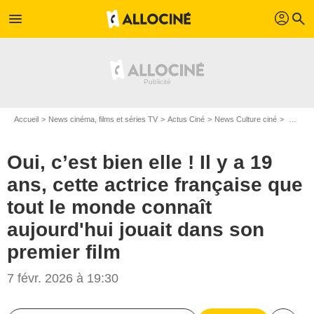
profil
menu
search
Accueil
News cinéma, films et séries TV
Actus Ciné
News Culture ciné
Oui, c’est bien elle ! Il y a 19 ans, cette actrice française que tout le monde connaît aujourd'hui jouait dans son premier film
Oui, c’est bien elle ! Il y a 19
ans, cette actrice française que
tout le monde connaît
aujourd'hui jouait dans son
premier film
7 févr. 2026 à 19:30