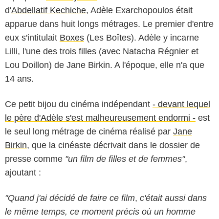
d'
Abdellatif Kechiche
, Adèle Exarchopoulos était
apparue dans huit longs métrages. Le premier d'entre
eux s'intitulait
Boxes
(Les Boîtes). Adèle y incarne
Lilli, l'une des trois filles (avec Natacha Régnier et
Lou Doillon) de Jane Birkin. A l'époque, elle n'a que
14 ans.
Ce petit bijou du cinéma indépendant
- devant lequel
le père d'Adèle s'est malheureusement endormi -
est
le seul long métrage de cinéma réalisé par
Jane
Birkin
, que la cinéaste décrivait dans le dossier de
presse comme
"un film de filles et de femmes"
,
ajoutant :
"Quand j'ai décidé de faire ce film
,
c'était aussi dans
JACOVIDES-MOREAU / BESTIMAGE
le même temps, ce moment précis où un homme