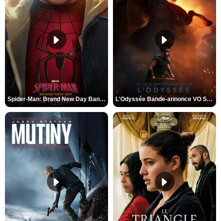
Spider-Man: Brand New Day Bande-annonce VO STFR
L'Odyssée Bande-annonce VO STFR