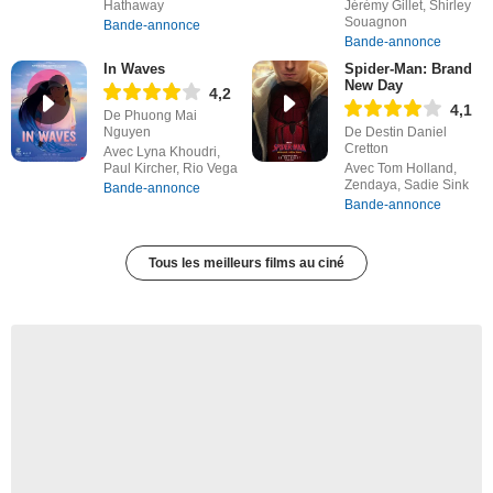
Hathaway
Jérémy Gillet, Shirley
Souagnon
Bande-annonce
Bande-annonce
In Waves
Spider-Man: Brand
New Day
4,2
4,1
De Phuong Mai
Nguyen
De Destin Daniel
Cretton
Avec Lyna Khoudri,
Paul Kircher, Rio Vega
Avec Tom Holland,
Zendaya, Sadie Sink
Bande-annonce
Bande-annonce
Tous les meilleurs films au ciné