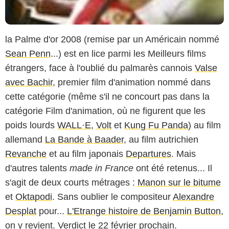
la Palme d'or 2008 (remise par un Américain nommé
Sean Penn
...) est en lice parmi les Meilleurs films
étrangers, face à l'oublié du palmarès cannois
Valse
avec Bachir
, premier film d'animation nommé dans
cette catégorie (même s'il ne concourt pas dans la
catégorie Film d'animation, où ne figurent que les
poids lourds
WALL·E
,
Volt
et
Kung Fu Panda
) au film
allemand
La Bande à Baader
, au film autrichien
Revanche
et au film japonais
Departures
. Mais
d'autres talents
made in France
ont été retenus... Il
s'agit de deux courts métrages :
Manon sur le bitume
et
Oktapodi
. Sans oublier le compositeur
Alexandre
Desplat
pour...
L'Etrange histoire de Benjamin Button
,
on y revient. Verdict le 22 février prochain.