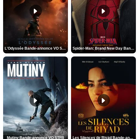
L'Odyssée Bande-annonce VO STFR
Spider-Man: Brand New Day Bande-annonce VO STFR
Mutiny Bande-annonce VO STFR
Les Silences de Riyad Bande-annonce VO STFR