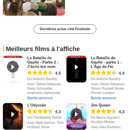
Dernières actus ciné Festivals
Meilleurs films à l'affiche
La Bataille de
La Bataille de
Gaulle - Partie 2 :
Gaulle - partie 1 :
J’écris ton nom
L'Âge de Fer
4,5
4,4
De Antonin Baudry
De Antonin Baudry
Avec Simon Abkarian,
Avec Simon Abkarian,
Niels Schneider,
Simon Russell Beale,
Anamaria Vartolomei
Florian Lesieur
Bande-annonce
Bande-annonce
L'Odyssée
Jim Queen
4,3
4,3
De Christopher Nolan
De Marco Nguyen,
Nicolas Athane
Avec Matt Damon, Tom
Holland, Anne
Avec Alex Ramires,