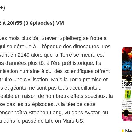
+)
12 à 20h55 (3 épisodes) VM
es mois plus tôt, Steven Spielberg se frotte à
qui se déroule à... l'époque des dinosaures. Les
vant en 2149 alors que la Terre se meurt, est
 d'années plus tôt à l'ére préhistorique. Ils
nisation humaine à qui des scientifiques offrent
ire une civilisation. Mais la Terre promise et
ts et géants, ne sont pas tous accueillants...
eable en raison de nombreux effets spéciaux, la
 pas les 13 épisodes. A la tête de cette
renconnaîtra
Stephen Lang
, vu dans
Avatar
, ou
rdu dans le passé de
Life on Mars US
.
Ne