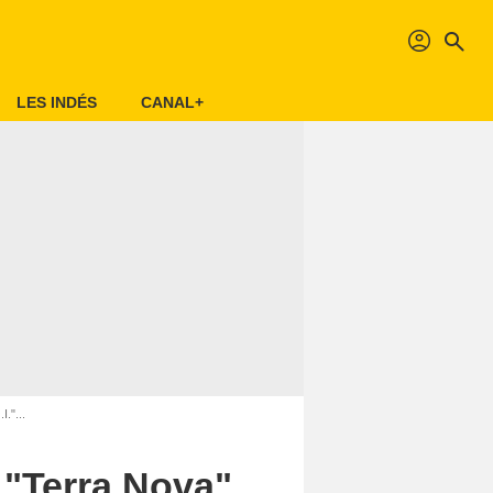
profil
search
LES INDÉS
CANAL+
."...
 "Terra Nova",