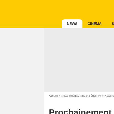
NEWS
CINÉMA
S
Accueil
News cinéma, films et séries TV
News s
Prochainement s