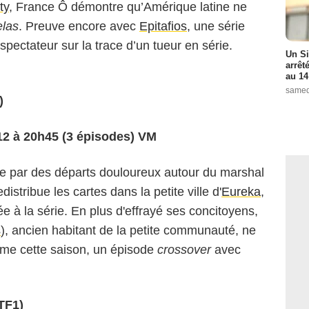
ty
, France Ô démontre qu’Amérique latine ne
elas
. Preuve encore avec
Epitafios
, une série
spectateur sur la trace d’un tueur en série.
Un Si
arrêt
au 14
samed
)
012 à 20h45 (3 épisodes) VM
uée par des départs douloureux autour du marshal
istribue les cartes dans la petite ville d'
Eureka
,
e à la série. En plus d'effrayé ses concitoyens,
s
), ancien habitant de la petite communauté, ne
prime cette saison, un épisode
crossover
avec
TF1)