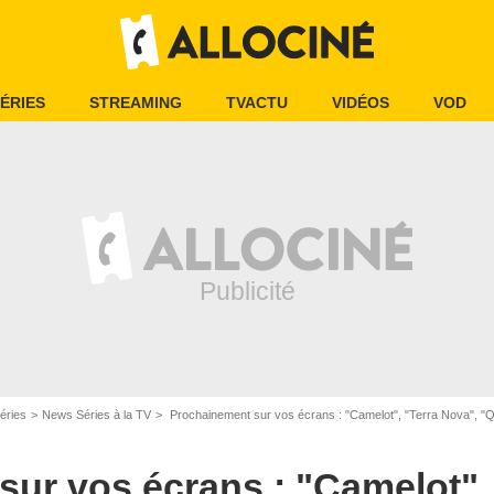
ÉRIES
STREAMING
TVACTU
VIDÉOS
VOD
éries
News Séries à la TV
Prochainement sur vos écrans : "Camelot", "Terra Nova", "Q.I
ur vos écrans : "Camelot",