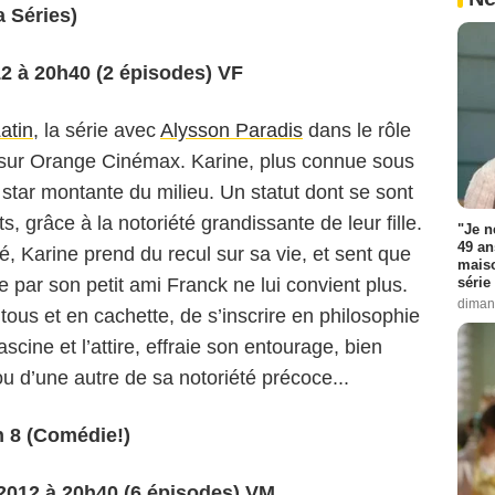
a Séries)
12 à 20h40 (2 épisodes) VF
atin
, la série avec
Alysson Paradis
dans le rôle
er sur Orange Cinémax. Karine, plus connue sous
 star montante du milieu. Un statut dont se sont
 grâce à la notoriété grandissante de leur fille.
"Je n
49 an
, Karine prend du recul sur sa vie, et sent que
maiso
ée par son petit ami Franck ne lui convient plus.
série 
diman
 tous et en cachette, de s’inscrire en philosophie
cine et l’attire, effraie son entourage, bien
ou d’une autre de sa notoriété précoce...
8 (Comédie!)
 2012 à 20h40 (6 épisodes) VM