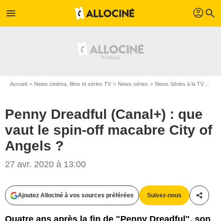
profil
menu
search
Accueil
News cinéma, films et séries TV
News séries
News Séries à la TV
Penn
Penny Dreadful (Canal+) : que
vaut le spin-off macabre City of
Angels ?
27 avr. 2020 à 13:00
Showtime
Ajoutez Allociné à vos sources préférées
Suivez-nous
Partag
Quatre ans après la fin de "Penny Dreadful", son