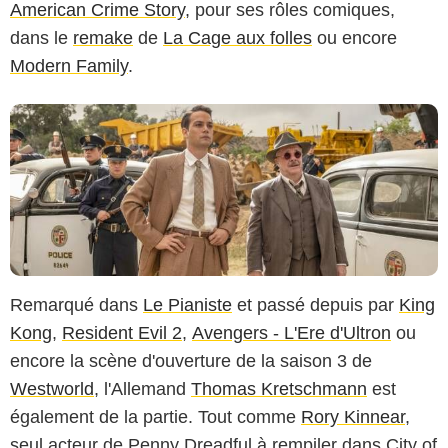
American Crime Story
, pour ses rôles comiques,
dans le
remake
de
La Cage aux folles
ou encore
Modern Family
.
Remarqué dans
Le Pianiste
et passé depuis par
King
Kong
,
Resident Evil 2
,
Avengers - L'Ere d'Ultron
ou
encore la scène d'ouverture de la saison 3 de
Westworld
, l'Allemand
Thomas Kretschmann
est
également de la partie. Tout comme
Rory Kinnear
,
seul acteur de Penny Dreadful à rempiler dans City of