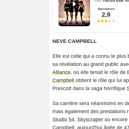
Avec
Fairuza Balk
,
Ro
Spectateurs
2,9
NEVE CAMPBELL
Elle est celle qui a connu le plu
sa révélation au grand public ave
Alliance
, où elle tenait le rôle d
Campbell
obtient le rôle qui lui a
Prescott dans la saga horrifique
Sa carrière sera néanmoins en de
mais également des prestations
Studio 54
,
Skyscraper
ou encore 
Campbell, aujourd'hui âgée de 47