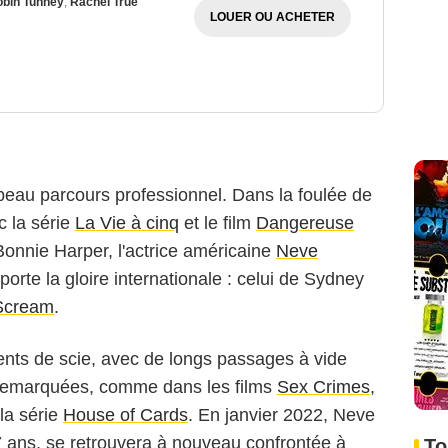
bin Tunney
,
Rachel True
LOUER OU ACHETER
s beau parcours professionnel. Dans la foulée de
c la série
La Vie à cinq
et le film
Dangereuse
e Bonnie Harper, l'actrice américaine
Neve
pporte la gloire internationale : celui de Sydney
Scream
.
nts de scie, avec de longs passages à vide
 remarquées, comme dans les films
Sex Crimes
,
la série
House of Cards
. En janvier 2022, Neve
 ans, se retrouvera à nouveau confrontée à
To