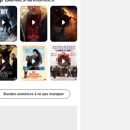
Mutiny Bande-annonce VO STFR
Spider-Man: Brand New Day Bande-annonce VO STFR
L'Odyssée Bande-annonce VO STFR
Le Triangle d'or Bande-annonce VF
Les Matins merveilleux Bande-annonce VF
De la Comédie-Française Teaser VF
Bandes-annonces à ne pas manquer