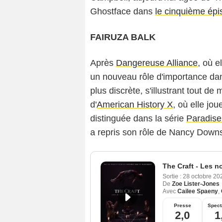
Ghostface dans
le cinquième ép
FAIRUZA BALK
Après
Dangereuse Alliance
, où 
un nouveau rôle d'importance d
plus discrète, s'illustrant tout 
d'
American History X
, où elle jou
distinguée dans la série
Paradise
a repris son rôle de Nancy Dow
The Craft - Les n
Sortie :
28 octobre 2
De
Zoe Lister-Jones
Avec
Cailee Spaeny
,
Presse
Spect
2,0
1