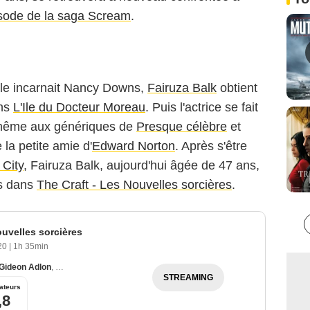
isode de la saga Scream
.
elle incarnait Nancy Downs,
Fairuza Balk
obtient
ans
L'Ile du Docteur Moreau
. Puis l'actrice se fait
de même aux génériques de
Presque célèbre
et
e la petite amie d'
Edward Norton
. Après s'être
 City
, Fairuza Balk, aujourd'hui âgée de 47 ans,
ns dans
The Craft - Les Nouvelles sorcières
.
ouvelles sorcières
020
|
1h 35min
Gideon Adlon
,
Lovie Simone
STREAMING
ateurs
,8