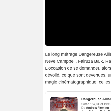
Le long métrage
Dangereuse Alli
Neve Campbell
,
Fairuza Balk
,
Ra
L'occasion de se demander, alors
dévoilé, ce que sont devenues, un
magie cinématographique, celles q
Dangereuse Allia
Sortie :
24 juillet 199
De
Andrew Fleming