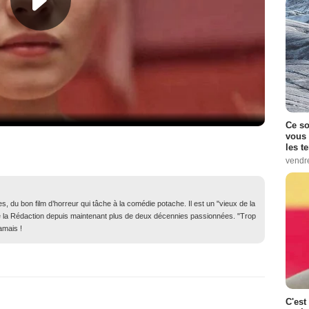
Ce so
vous 
les t
vendr
, du bon film d’horreur qui tâche à la comédie potache. Il est un "vieux de la
in de la Rédaction depuis maintenant plus de deux décennies passionnées. "Trop
amais !
C'est