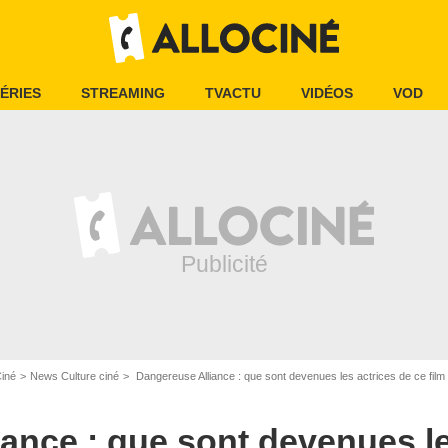
ÉRIES
STREAMING
TVACTU
VIDÉOS
VOD
Ciné
News Culture ciné
Dangereuse Alliance : que sont devenues les actrices de ce film 
ance : que sont devenues le