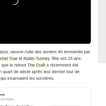
ance
, oeuvre culte des années 90 emmenée par
chel True
et
Robin Tunney
, fête ses 25 ans.
 que le reboot
The Craft
a récemment été
 quart de siècle après leur dernier tour de
ui incarnaient les sorcières.
nce
6
|
1h 40min