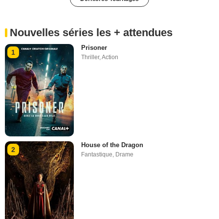
Nouvelles séries les + attendues
Prisoner
1
Thriller
,
Action
House of the Dragon
2
Fantastique
,
Drame