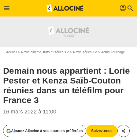
profil
menu
search
Accueil
News cinéma, films et séries TV
News séries TV
Actus Tournage Séries TV
Demain nous appartient : Lorie
Pester et Kenza Saïb-Couton
réunies dans un téléfilm pour
France 3
16 mars 2022 à 11:00
Fabien Malot/Telsete/TF1 / Capture d'écran/TF1
Ajoutez Allociné à vos sources préférées
Suivez-nous
Partag