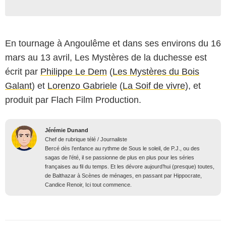
En tournage à Angoulême et dans ses environs du 16
mars au 13 avril, Les Mystères de la duchesse est
écrit par
Philippe Le Dem
(
Les Mystères du Bois
Galant
) et
Lorenzo Gabriele
(
La Soif de vivre
), et
produit par Flach Film Production.
Jérémie Dunand
Chef de rubrique télé / Journaliste
Bercé dès l’enfance au rythme de Sous le soleil, de P.J., ou des
sagas de l’été, il se passionne de plus en plus pour les séries
françaises au fil du temps. Et les dévore aujourd’hui (presque) toutes,
de Balthazar à Scènes de ménages, en passant par Hippocrate,
Candice Renoir, Ici tout commence.