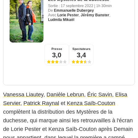
Sortie :
17 septembre 2022
|
1h 30min
De
Emmanuelle Dubergey
Avec
Lorie Pester
,
Jérémy Banster
,
Ludmila Mikaël
Presse
Spectateurs
3,0
3,4
Vanessa Liautey
,
Danièle Lebrun
,
Éric Savin
,
Elisa
Servier
,
Patrick Raynal
et
Kenza Saïb-Couton
complètent la distribution des Mystères de la
duchesse, qui marque ainsi les retrouvailles à l'écran
de Lorie Pester et Kenza Saïb-Couton après Demain
nous appartient, dans lequel la première a campé