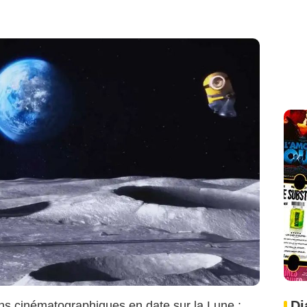
Metropolitan FilmExport
Di
ons cinématographiques en date sur la Lune :