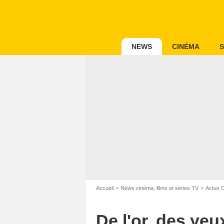
NEWS
CINÉMA
S
Accueil
News cinéma, films et séries TV
Actus 
De l'or, des yeu