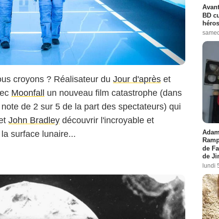
Star Film
Avant
BD cu
héros
samed
nous croyons ? Réalisateur du
Jour d'après
et
vec
Moonfall
un nouveau film catastrophe (dans
note de 2 sur 5 de la part des spectateurs) qui
et
John Bradley
découvrir l'incroyable et
Adam 
la surface lunaire...
Rampl
de Fa
de J
lundi 