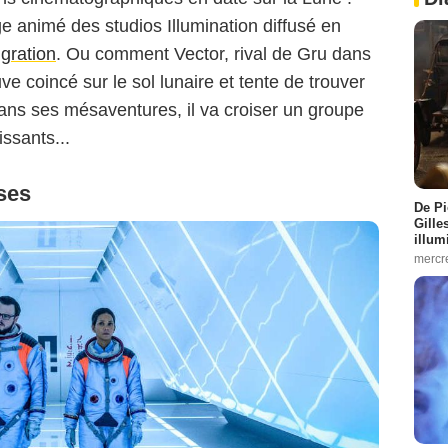
ge animé des studios Illumination diffusé en
gration
. Ou comment Vector, rival de Gru dans
uve coincé sur le sol lunaire et tente de trouver
ans ses mésaventures, il va croiser un groupe
ssants...
ses
De Pi
Gille
illum
mercr