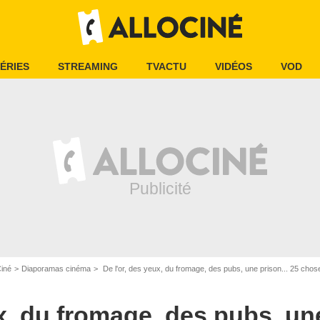
ÉRIES
STREAMING
TVACTU
VIDÉOS
VOD
Ciné
Diaporamas cinéma
De l'or, des yeux, du fromage, des pubs, une prison... 25 chose
D.R.
x, du fromage, des pubs, une