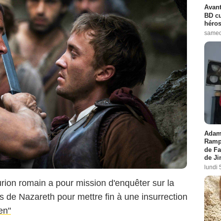
Avant
BD cu
héros
samed
Adam 
Rampl
de Fa
de J
lundi 
turion romain a pour mission d'enquêter sur la
s de Nazareth pour mettre fin à une insurrection
en"