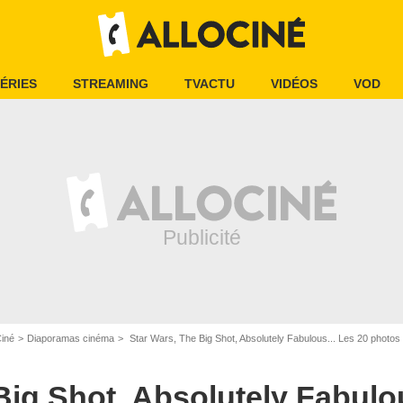
ÉRIES
STREAMING
TVACTU
VIDÉOS
VOD
Ciné
Diaporamas cinéma
Star Wars, The Big Shot, Absolutely Fabulous... Les 20 photos 
Big Shot, Absolutely Fabulou