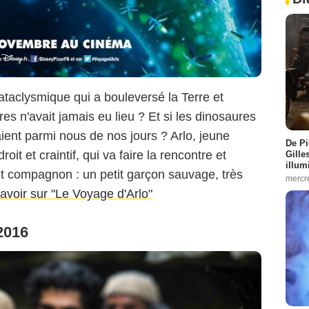
ataclysmique qui a bouleversé la Terre et
es n'avait jamais eu lieu ? Et si les dinosaures
vaient parmi nous de nos jours ? Arlo, jeune
De Pi
t et craintif, qui va faire la rencontre et
Gille
illum
t compagnon : un petit garçon sauvage, très
mercr
avoir sur "Le Voyage d'Arlo"
 2016