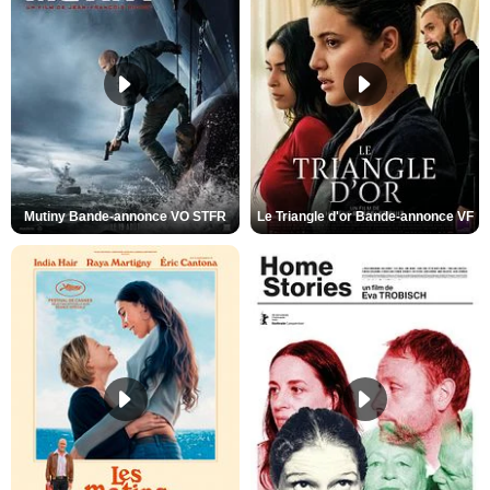
Mutiny Bande-annonce VO STFR
Le Triangle d'or Bande-annonce VF