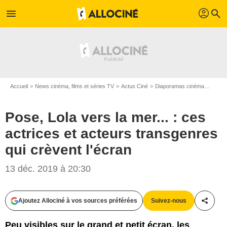
profil
menu
search
Accueil
News cinéma, films et séries TV
Actus Ciné
Diaporamas cinéma
Pose, 
Pose, Lola vers la mer... : ces
actrices et acteurs transgenres
qui crèvent l'écran
Les Films du Losange/ FX/ MONICA LEK/NEON
13 déc. 2019 à 20:30
Ajoutez Allociné à vos sources préférées
Suivez-nous
Partag
Peu visibles sur le grand et petit écran, les