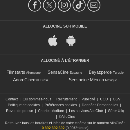
ALLOCINÉ SUR MOBILE
ALLOCINÉ À L'ÉTRANGER
Filmstarts
SensaCine
Beyazperde
Allemagne
Espagne
Turquie
AdoroCinema
Sensacine México
Brésil
Mexique
Contact
|
Qui sommes-nous
|
Recrutement
|
Publicité
|
CGU
|
CGV
|
Politique de cookies
|
Préférences cookies
|
Données Personnelles
|
Revue de presse
|
Charte d'écriture
|
Les services AlloCiné
|
Gérer Utiq
|
©AlloCiné
Retrouvez tous les horaires et infos de votre cinéma sur le numéro AlloCiné :
0 892 892 892
(0,90€/minute)