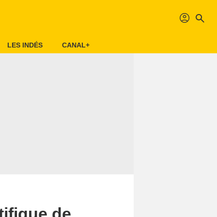
profil
search
LES INDÉS
CANAL+
ifique de