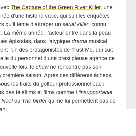
avec
The Capture of the Green River Killer
, une
pirée d’une histoire vraie, qui suit les enquêtes
s qu’il tente d’attraper un
serial killer
, connu
r
. La même année, l’acteur entre dans la peau
ues épisodes, dans l'atypique
drama
musical
vient l'un des protagonistes de
Trust Me
, qui suit
nelle du personnel d’une prestigieuse agence de
ouvelle fois, le
show
ne rencontre pas son
la première saison. Après ces différents échecs,
sous les traits du golfeur professionnel Jack
s des téléfilms et films comme
L'insupportable
 Noël
ou
The birder
qui ne lui permettent pas de
ran.