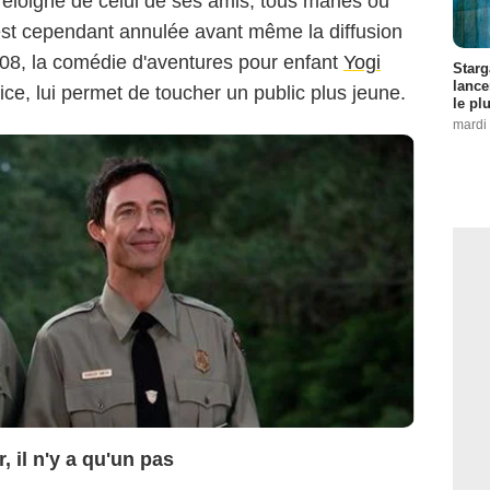
n éloigné de celui de ses amis, tous mariés ou
 est cependant annulée avant même la diffusion
008, la comédie d'aventures pour enfant
Yogi
Starg
lance
fice, lui permet de toucher un public plus jeune.
le pl
mardi 
, il n'y a qu'un pas