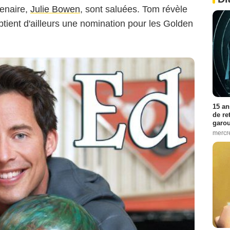
tenaire,
Julie Bowen
, sont saluées. Tom révèle
btient d'ailleurs une nomination pour les Golden
15 an
de re
garo
mercre