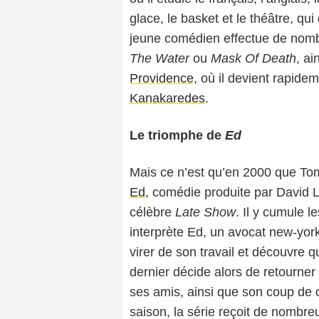
glace, le basket et le théâtre, qui
jeune comédien effectue de nomb
The Water
ou
Mask Of Death
, ai
Providence
, où il devient rapide
Kanakaredes
.
Le triomphe de
Ed
Mais ce n’est qu’en 2000 que To
Ed
, comédie produite par David 
célèbre
Late Show
. Il y cumule l
interprète Ed, un avocat new-york
virer de son travail et découvre 
dernier décide alors de retourner 
ses amis, ainsi que son coup de 
saison, la série reçoit de nombre