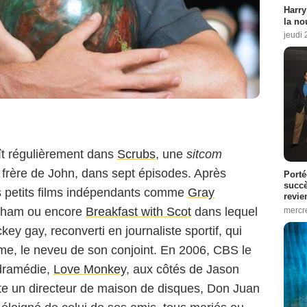
Harry
la no
jeudi
ît régulièrement dans
Scrubs
, une
sitcom
e frère de John, dans sept épisodes. Après
Porté
succè
es petits films indépendants comme
Gray
revie
aham ou encore
Breakfast with Scot
dans lequel
mercre
Warner Bros. France
key gay, reconverti en journaliste sportif, qui
me, le neveu de son conjoint. En 2006, CBS le
 dramédie,
Love Monkey
, aux côtés de Jason
prète un directeur de maison de disques, Don Juan