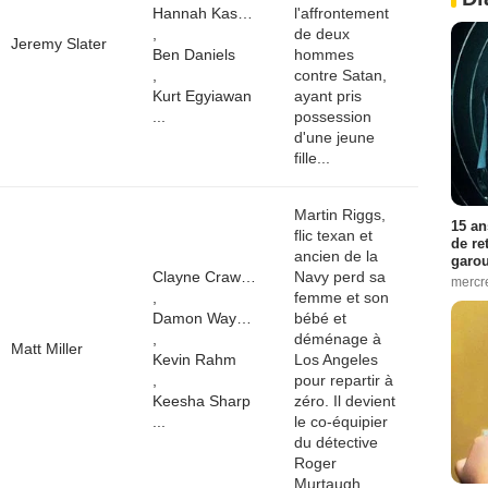
Hannah Kasulka
l'affrontement
,
de deux
Jeremy Slater
Ben Daniels
hommes
,
contre Satan,
Kurt Egyiawan
ayant pris
...
possession
d'une jeune
fille...
Martin Riggs,
15 an
flic texan et
de re
ancien de la
garo
Clayne Crawford
Navy perd sa
mercre
,
femme et son
Damon Wayans
bébé et
,
déménage à
Matt Miller
Kevin Rahm
Los Angeles
,
pour repartir à
Keesha Sharp
zéro. Il devient
...
le co-équipier
du détective
Roger
Murtaugh...