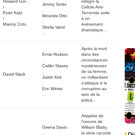
Howard Gordon
intègre la
Jimmy Smits
/
Cellule Anti-
,
Evan Katz
Terroriste suite
Miranda Otto
/
à un
,
Manny Coto
événement
Sheila Vand
dramatique...
...
Après la mort
Ernie Hudson
dans des
,
circonstances
Caitlin Stasey
mystérieuses
,
de sa femme,
David Slack
Justin Kirk
un milliardaire
,
s'attaque à la
Eric Winter
corruption au
...
sein de la
police...
Adaptée de
l'oeuvre de
Geena Davis
William Blatty,
,
la série raconte
Di