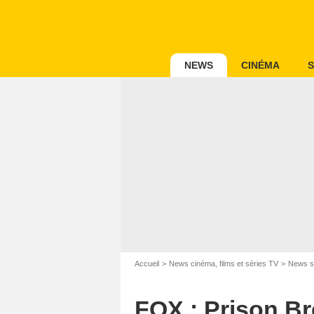
NEWS
CINÉMA
S
Accueil
News cinéma, films et séries TV
News s
FOX : Prison Bre
Twent