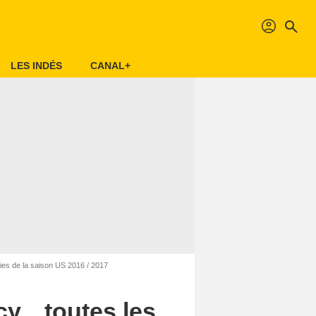
profil
search
LES INDÉS
CANAL+
ries de la saison US 2016 / 2017
y... toutes les