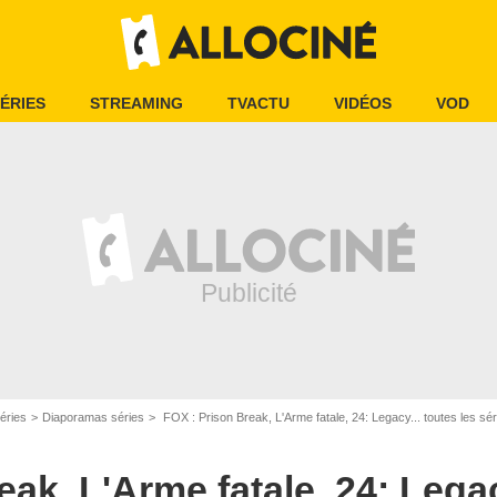
ÉRIES
STREAMING
TVACTU
VIDÉOS
VOD
éries
Diaporamas séries
FOX : Prison Break, L'Arme fatale, 24: Legacy... toutes les sé
ak, L'Arme fatale, 24: Legac
ieth Century Fox Television