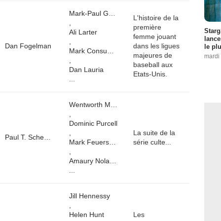
Mark-Paul Gosselaar
L'histoire de la
,
première
Starg
Ali Larter
femme jouant
lance
,
Dan Fogelman
dans les ligues
le pl
Mark Consuelos
majeures de
mardi 
,
baseball aux
Dan Lauria
Etats-Unis.
...
Wentworth Miller
,
Dominic Purcell
,
La suite de la
Paul T. Scheuring
Mark Feuerstein
série culte...
,
Amaury Nolasco
...
Jill Hennessy
,
Helen Hunt
Les