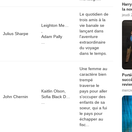
Harry
la no
Le quotidien de
jeudi
trois amis à la
Leighton Meester
vie banale se
,
lançant dans
Julius Sharpe
Adam Pally
l'aventure
...
extraordinaire
du voyage
dans le temps.
Une femme au
caractère bien
Porté
trempé
succè
revie
traverse le
mercre
Kaitlin Olson,
pays pour aller
John Chernin
Sofia Black D’Elia
s'occuper des
...
enfants de sa
soeur, qui a fui
le pays pour
échapper au
fisc...