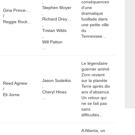
,
conséquences
Stephen Moyer
d'une
Gina Prince-Bythewood
,
dramatique
/
Richard Dreyfuss
fusillade dans
Reggie Rock Bythewood
,
une petite ville
Tristan Wilds
du
,
Tennessee...
Will Patton
...
Le légendaire
guerrier animé
Zorn revient
Jason Sudeikis
sur la planète
Reed Agnew
,
Terre après dix
/
Cheryl Hines
ans d'absence.
Eli Jorne
...
Un retour qui
ne se fait pas
sans
difficultés...
A Atlanta, un