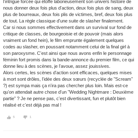
l'intrigue forcée qui étoffe laborieusement son univers histoire de
nous donner deux fois plus d'action, deux fois plus de sang, deux
plus de bourreaux, deux fois plis de victimes, bref, deux fois plus
de tout. La règle classique d'une suite de slasher finalement.
Car si nous sommes effectivement dans un survival sur fond de
critique de classes, de bourgeoisie et de pouvoir (mais alors
vraiment un fond hein), le film emprunte également quelques
codes au slasher, en poussant notamment celui de la final girl à
son paroxysme. C'est ainsi que nous avons enfin le personnage
féminin fort promis dans la bande-annonce du premier film, ce qui
donne lieu à des scènes, je l'avoue, assez jouissives.
Alors certes, les scènes d'action sont efficaces, quelques mises
à mort sont drôles, l'idée des deux sœurs (recyclée de "Scream"
?) est sympa mais ça n'ira pas chercher plus loin. Mais est-ce
qu'on attendait autre chose d'un "Wedding Nightmare : Deuxième
partie" ? Je ne pense pas, c'est divertissant, fun et plutôt bien
réalisé et c'est déjà pas mal !
5
1