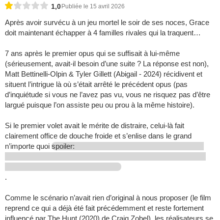
1,0
Publiée le 15 avril 2026
Après avoir survécu à un jeu mortel le soir de ses noces, Grace
doit maintenant échapper à 4 familles rivales qui la traquent…
7 ans après le premier opus qui se suffisait à lui-même
(sérieusement, avait-il besoin d’une suite ? La réponse est non),
Matt Bettinelli-Olpin & Tyler Gillett (Abigail - 2024) récidivent et
situent l’intrigue là où s’était arrêté le précédent opus (pas
d’inquiétude si vous ne l’avez pas vu, vous ne risquez pas d’être
largué puisque l’on assiste peu ou prou à la même histoire).
Si le premier volet avait le mérite de distraire, celui-là fait
clairement office de douche froide et s’enlise dans le grand
n’importe quoi
spoiler:
.
Comme le scénario n’avait rien d’original à nous proposer (le film
reprend ce qui a déjà été fait précédemment et reste fortement
influencé par The Hunt (2020) de Craig Zobel), les réalisateurs se