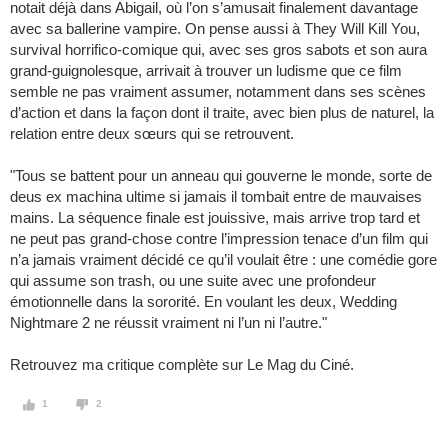
notait déjà dans Abigail, où l’on s’amusait finalement davantage
avec sa ballerine vampire. On pense aussi à They Will Kill You,
survival horrifico-comique qui, avec ses gros sabots et son aura
grand-guignolesque, arrivait à trouver un ludisme que ce film
semble ne pas vraiment assumer, notamment dans ses scènes
d’action et dans la façon dont il traite, avec bien plus de naturel, la
relation entre deux sœurs qui se retrouvent.
"Tous se battent pour un anneau qui gouverne le monde, sorte de
deus ex machina ultime si jamais il tombait entre de mauvaises
mains. La séquence finale est jouissive, mais arrive trop tard et
ne peut pas grand-chose contre l’impression tenace d’un film qui
n’a jamais vraiment décidé ce qu’il voulait être : une comédie gore
qui assume son trash, ou une suite avec une profondeur
émotionnelle dans la sororité. En voulant les deux, Wedding
Nightmare 2 ne réussit vraiment ni l’un ni l’autre."
Retrouvez ma critique complète sur Le Mag du Ciné.
1
2