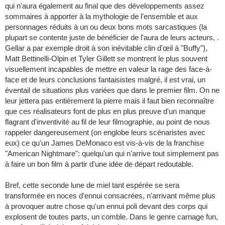
qui n'aura également au final que des développements assez
sommaires à apporter à la mythologie de l'ensemble et aux
personnages réduits à un ou deux bons mots sarcastiques (la
plupart se contente juste de bénéficier de l'aura de leurs acteurs, .
Gellar a par exemple droit à son inévitable clin d'œil à "Buffy"),
Matt Bettinelli-Olpin et Tyler Gillett se montrent le plus souvent
visuellement incapables de mettre en valeur la rage des face-à-
face et de leurs conclusions fantaisistes malgré, il est vrai, un
éventail de situations plus variées que dans le premier film. On ne
leur jettera pas entièrement la pierre mais il faut bien reconnaître
que ces réalisateurs font de plus en plus preuve d'un manque
flagrant d'inventivité au fil de leur filmographie, au point de nous
rappeler dangereusement (on englobe leurs scénaristes avec
eux) ce qu'un James DeMonaco est vis-à-vis de la franchise
"American Nightmare": quelqu'un qui n'arrive tout simplement pas
à faire un bon film à partir d'une idée de départ redoutable.
Bref, cette seconde lune de miel tant espérée se sera
transformée en noces d'ennui consacrées, n'arrivant même plus
à provoquer autre chose qu'un ennui poli devant des corps qui
explosent de toutes parts, un comble. Dans le genre carnage fun,