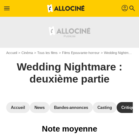
profil
menu
search
Accueil
Cinéma
Tous les films
Films Epouvante-horreur
Wedding Nightmare : deuxième partie
Wedding Nightmare :
deuxième partie
Accueil
News
Bandes-annonces
Casting
Critiques
Note moyenne