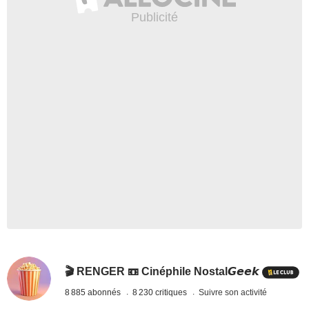
🎬 RENGER 📼 Cinéphile Nostal𝙂𝙚𝙚𝙠
8 885 abonnés
8 230 critiques
Suivre son activité