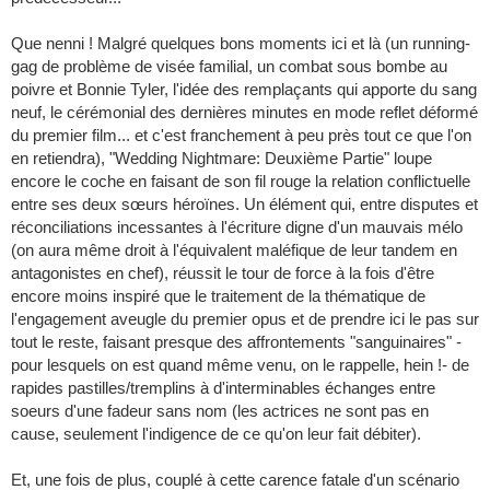
Que nenni ! Malgré quelques bons moments ici et là (un running-
gag de problème de visée familial, un combat sous bombe au
poivre et Bonnie Tyler, l'idée des remplaçants qui apporte du sang
neuf, le cérémonial des dernières minutes en mode reflet déformé
du premier film... et c'est franchement à peu près tout ce que l'on
en retiendra), "Wedding Nightmare: Deuxième Partie" loupe
encore le coche en faisant de son fil rouge la relation conflictuelle
entre ses deux sœurs héroïnes. Un élément qui, entre disputes et
réconciliations incessantes à l'écriture digne d'un mauvais mélo
(on aura même droit à l'équivalent maléfique de leur tandem en
antagonistes en chef), réussit le tour de force à la fois d'être
encore moins inspiré que le traitement de la thématique de
l'engagement aveugle du premier opus et de prendre ici le pas sur
tout le reste, faisant presque des affrontements "sanguinaires" -
pour lesquels on est quand même venu, on le rappelle, hein !- de
rapides pastilles/tremplins à d'interminables échanges entre
soeurs d'une fadeur sans nom (les actrices ne sont pas en
cause, seulement l'indigence de ce qu'on leur fait débiter).
Et, une fois de plus, couplé à cette carence fatale d'un scénario