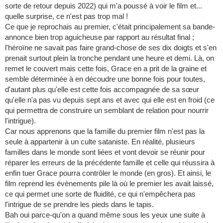
sorte de retour depuis 2022) qui m'a poussé à voir le film et...
quelle surprise, ce n'est pas trop mal !
Ce que je reprochais au premier, c'était principalement sa bande-
annonce bien trop aguicheuse par rapport au résultat final ;
l'héroïne ne savait pas faire grand-chose de ses dix doigts et s'en
prenait surtout plein la tronche pendant une heure et demi. Là, on
remet le couvert mais cette fois, Grace en a prit de la graine et
semble déterminée à en découdre une bonne fois pour toutes,
d'autant plus qu'elle est cette fois accompagnée de sa sœur
qu'elle n'a pas vu depuis sept ans et avec qui elle est en froid (ce
qui permettra de construire un semblant de relation pour nourrir
l'intrigue).
Car nous apprenons que la famille du premier film n'est pas la
seule à appartenir à un culte sataniste. En réalité, plusieurs
familles dans le monde sont liées et vont devoir se réunir pour
réparer les erreurs de la précédente famille et celle qui réussira à
enfin tuer Grace pourra contrôler le monde (en gros). Et ainsi, le
film reprend les évènements pile là où le premier les avait laissé,
ce qui permet une sorte de fluidité, ce qui n'empêchera pas
l'intrigue de se prendre les pieds dans le tapis.
Bah oui parce-qu'on a quand même sous les yeux une suite à