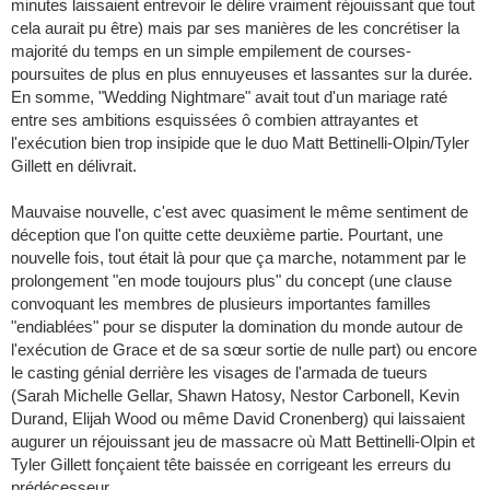
minutes laissaient entrevoir le délire vraiment réjouissant que tout
cela aurait pu être) mais par ses manières de les concrétiser la
majorité du temps en un simple empilement de courses-
poursuites de plus en plus ennuyeuses et lassantes sur la durée.
En somme, "Wedding Nightmare" avait tout d'un mariage raté
entre ses ambitions esquissées ô combien attrayantes et
l'exécution bien trop insipide que le duo Matt Bettinelli-Olpin/Tyler
Gillett en délivrait.
Mauvaise nouvelle, c'est avec quasiment le même sentiment de
déception que l'on quitte cette deuxième partie. Pourtant, une
nouvelle fois, tout était là pour que ça marche, notamment par le
prolongement "en mode toujours plus" du concept (une clause
convoquant les membres de plusieurs importantes familles
"endiablées" pour se disputer la domination du monde autour de
l'exécution de Grace et de sa sœur sortie de nulle part) ou encore
le casting génial derrière les visages de l'armada de tueurs
(Sarah Michelle Gellar, Shawn Hatosy, Nestor Carbonell, Kevin
Durand, Elijah Wood ou même David Cronenberg) qui laissaient
augurer un réjouissant jeu de massacre où Matt Bettinelli-Olpin et
Tyler Gillett fonçaient tête baissée en corrigeant les erreurs du
prédécesseur...