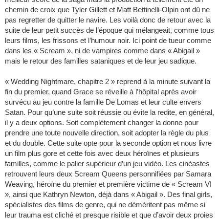
chemin de croix que Tyler Gillett et Matt Bettinelli-Olpin ont dû ne
pas regretter de quitter le navire. Les voilà donc de retour avec la
suite de leur petit succès de l’époque qui mélangeait, comme tous
leurs films, les frissons et l’humour noir. Ici point de tueur comme
dans les « Scream », ni de vampires comme dans « Abigail »
mais le retour des familles sataniques et de leur jeu sadique.
« Wedding Nightmare, chapitre 2 » reprend à la minute suivant la
fin du premier, quand Grace se réveille à l’hôpital après avoir
survécu au jeu contre la famille De Lomas et leur culte envers
Satan. Pour qu’une suite soit réussie ou évite la redite, en général,
il y a deux options. Soit complètement changer la donne pour
prendre une toute nouvelle direction, soit adopter la règle du plus
et du double. Cette suite opte pour la seconde option et nous livre
un film plus gore et cette fois avec deux héroïnes et plusieurs
familles, comme le palier supérieur d’un jeu vidéo. Les cinéastes
retrouvent leurs deux Scream Queens personnifiées par Samara
Weaving, héroïne du premier et première victime de « Scream VI
», ainsi que Kathryn Newton, déjà dans « Abigail ». Des final girls,
spécialistes des films de genre, qui ne déméritent pas même si
leur trauma est cliché et presque risible et que d’avoir deux proies