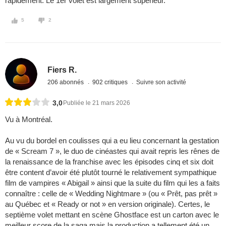
rapidement. Le 1er volet est largement supérieur.
5
2
Fiers R.
206 abonnés
902 critiques
Suivre son activité
3,0
Publiée le 21 mars 2026
Vu à Montréal.
Au vu du bordel en coulisses qui a eu lieu concernant la gestation
de « Scream 7 », le duo de cinéastes qui avait repris les rênes de
la renaissance de la franchise avec les épisodes cinq et six doit
être content d’avoir été plutôt tourné le relativement sympathique
film de vampires « Abigail » ainsi que la suite du film qui les a faits
connaître : celle de « Wedding Nightmare » (ou « Prêt, pas prêt »
au Québec et « Ready or not » en version originale). Certes, le
septième volet mettant en scène Ghostface est un carton avec le
meilleur score de la saga mais la production a tellement été un