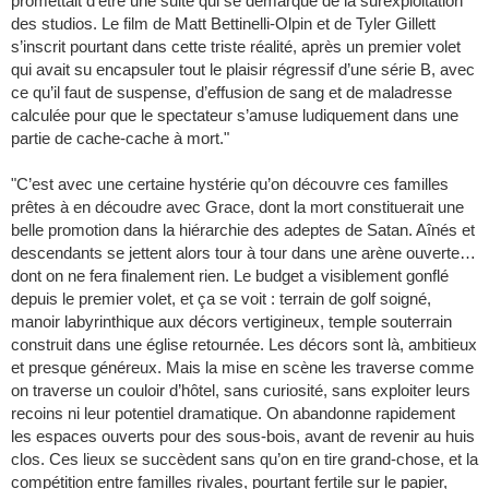
promettait d’être une suite qui se démarque de la surexploitation
des studios. Le film de Matt Bettinelli-Olpin et de Tyler Gillett
s’inscrit pourtant dans cette triste réalité, après un premier volet
qui avait su encapsuler tout le plaisir régressif d’une série B, avec
ce qu’il faut de suspense, d’effusion de sang et de maladresse
calculée pour que le spectateur s’amuse ludiquement dans une
partie de cache-cache à mort."
"C’est avec une certaine hystérie qu’on découvre ces familles
prêtes à en découdre avec Grace, dont la mort constituerait une
belle promotion dans la hiérarchie des adeptes de Satan. Aînés et
descendants se jettent alors tour à tour dans une arène ouverte…
dont on ne fera finalement rien. Le budget a visiblement gonflé
depuis le premier volet, et ça se voit : terrain de golf soigné,
manoir labyrinthique aux décors vertigineux, temple souterrain
construit dans une église retournée. Les décors sont là, ambitieux
et presque généreux. Mais la mise en scène les traverse comme
on traverse un couloir d’hôtel, sans curiosité, sans exploiter leurs
recoins ni leur potentiel dramatique. On abandonne rapidement
les espaces ouverts pour des sous-bois, avant de revenir au huis
clos. Ces lieux se succèdent sans qu’on en tire grand-chose, et la
compétition entre familles rivales, pourtant fertile sur le papier,