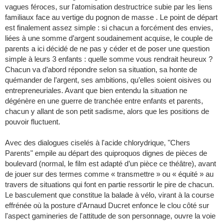
vagues féroces, sur l'atomisation destructrice subie par les liens
familiaux face au vertige du pognon de masse . Le point de départ
est finalement assez simple : si chacun a forcément des envies,
liées à une somme d’argent soudainement acquise, le couple de
parents a ici décidé de ne pas y céder et de poser une question
simple à leurs 3 enfants : quelle somme vous rendrait heureux ?
Chacun va d’abord répondre selon sa situation, sa honte de
quémander de l’argent, ses ambitions, qu’elles soient oisives ou
entrepreneuriales. Avant que bien entendu la situation ne
dégénère en une guerre de tranchée entre enfants et parents,
chacun y allant de son petit sadisme, alors que les positions de
pouvoir fluctuent.
Avec des dialogues ciselés à l'acide chlorydrique, "Chers
Parents" empile au départ des quiproquos dignes de pièces de
boulevard (normal, le film est adapté d’un pièce ce théâtre), avant
de jouer sur des termes comme « transmettre » ou « équité » au
travers de situations qui font en partie ressortir le pire de chacun.
Le basculement que constitue la balade à vélo, virant à la course
effrénée où la posture d’Arnaud Ducret enfonce le clou côté sur
l'aspect gamineries de l'attitude de son personnage, ouvre la voie