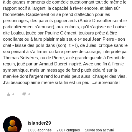
à de grands moments de comédie questionnant tout de même le
rapport nocif à l’argent, la capacité à rêver encore, et bien sûr
l’honnêteté. Rapidement on se prend d’affection pour les
personnages, des parents goguenards (André Dussollier semble
particulièrement s’amuser), aux enfants, qu’il s’agisse de Louise
dite Loulou, jouée par Pauline Clément, toujours prête à être
conciliante ou à faire plaisir mais seule (« seul Jean Pierre - son
chat - laisse des poils dans (son) lit » !), de Jules, critique sans le
sou peinant à s’affirmer ou faire preuve de courage, interprété par
Thomas Solivères, ou de Pierre, ainé grande gueule à l’esprit de
requin, joué par un Arnaud Ducret inspiré. Avec une fin à l’ironie
sympathique, mais un message de fond plutôt éclairé sur la
manière dont l’argent rend fou mais peut aussi changer des vies,
J'ai beaucoup aimé même si la fin est un peu ....surprenante !
4
3
islander29
1 036 abonnés
2 687 critiques
Suivre son activité