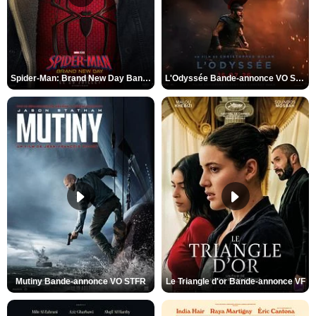
Spider-Man: Brand New Day Bande-annonce VO STFR
L'Odyssée Bande-annonce VO STFR
Mutiny Bande-annonce VO STFR
Le Triangle d'or Bande-annonce VF