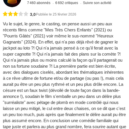
7 460 abonnés
6 692 critiques
Suivre son activité
3,0
Publiée le 25 février 2026
Vu le sujet, le genre, le casting, on pense aussi un peu aux
récents films comme "Mes Très Chers Enfants" (2021) ou
"Pourris Gâtés" (2021) voir même le sus-nommé "Heureux
Gagnants" (2024). En effet, qui n'a pas déjà rêvé de gagner le
jackpot au loto ?! Qui n'a jamais pensé à ce qu'il ferait avec la
super cagnotte ?! Qui n'a jamais fait des plans sur la comète ?!
Qui n'a jamais plus ou moins calculé la façon qu'il partagerait ou
non sa fortune soudaine ?! La première partie est bien écrite,
avec des dialogues ciselés, abordant les thématiques inhérentes
à ce rêve ultime de fortune et/ou de partage (ou pas !), mais cela
aurait pu être un peu plus rythmé et un peu plus drôle encore. La
césure est un faux twist (dévoilé de toute façon dans la bande-
annonce !), soudain le film s'emballe un peu dans un délire plus
"surréaliste" avec pétage de plomb en mode contrôlé qui nous
laisse un peu mitigé, le cul entre deux chaises, on se dit que c'est
un peu too much, puis après que finalement le délire aurait pu être
plus assumé encore. En conclusion une comédie familiale qui
tape juste et parlera au plus grand nombre, fera sourire autant que