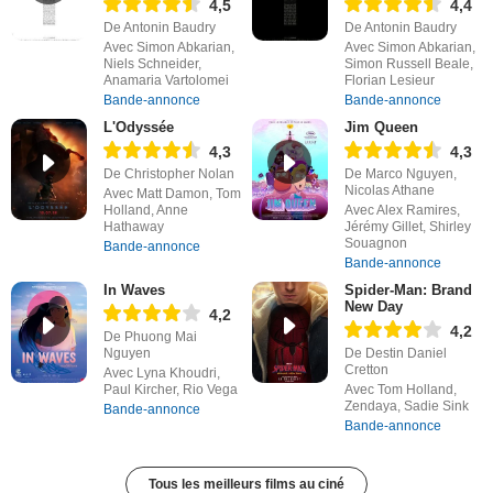
4,5
4,4
De Antonin Baudry
De Antonin Baudry
Avec Simon Abkarian,
Avec Simon Abkarian,
Niels Schneider,
Simon Russell Beale,
Anamaria Vartolomei
Florian Lesieur
Bande-annonce
Bande-annonce
L'Odyssée
Jim Queen
4,3
4,3
De Christopher Nolan
De Marco Nguyen,
Nicolas Athane
Avec Matt Damon, Tom
Holland, Anne
Avec Alex Ramires,
Hathaway
Jérémy Gillet, Shirley
Souagnon
Bande-annonce
Bande-annonce
In Waves
Spider-Man: Brand
New Day
4,2
4,2
De Phuong Mai
Nguyen
De Destin Daniel
Cretton
Avec Lyna Khoudri,
Paul Kircher, Rio Vega
Avec Tom Holland,
Zendaya, Sadie Sink
Bande-annonce
Bande-annonce
Tous les meilleurs films au ciné