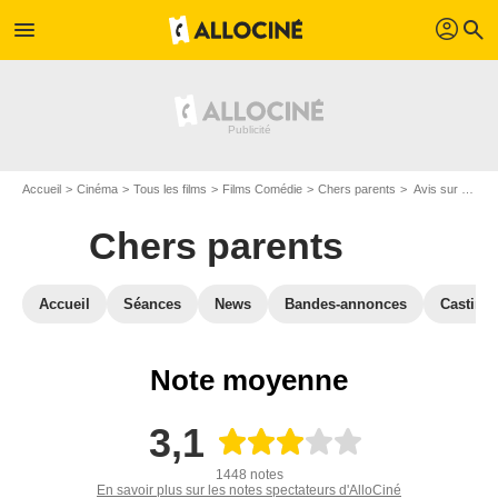
profil
menu
search
Accueil
Cinéma
Tous les films
Films Comédie
Chers parents
Avis sur Chers parents
Chers parents
Accueil
Séances
News
Bandes-annonces
Casting
Note moyenne
3,1
1448 notes
En savoir plus sur les notes spectateurs d'AlloCiné