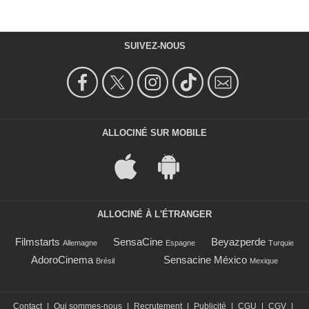
SUIVEZ-NOUS
ALLOCINÉ SUR MOBILE
ALLOCINÉ À L'ÉTRANGER
Filmstarts
SensaCine
Beyazperde
Allemagne
Espagne
Turquie
AdoroCinema
Sensacine México
Brésil
Mexique
Contact
|
Qui sommes-nous
|
Recrutement
|
Publicité
|
CGU
|
CGV
|