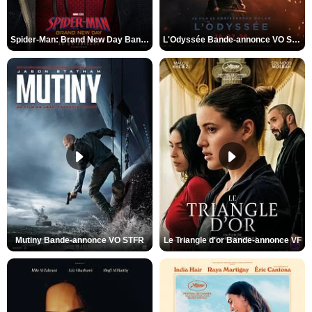
Spider-Man: Brand New Day Bande-annonce VO STFR
L'Odyssée Bande-annonce VO STFR
Mutiny Bande-annonce VO STFR
Le Triangle d'or Bande-annonce VF