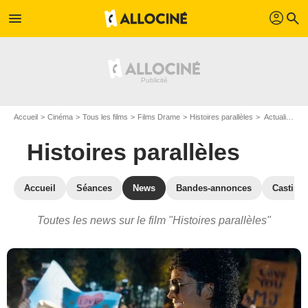
profil
menu
search
Accueil
Cinéma
Tous les films
Films Drame
Histoires parallèles
Actualités Histoires parallèles
Histoires parallèles
Accueil
Séances
News
Bandes-annonces
Casting
Toutes les news sur le film "Histoires parallèles"