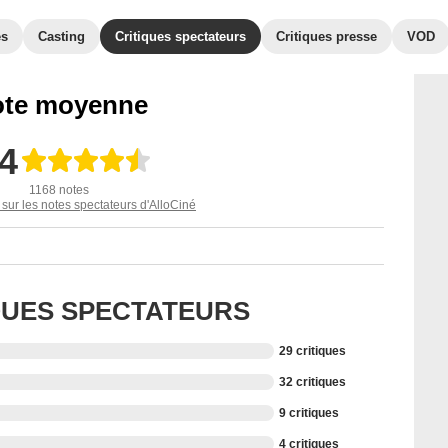
es
Casting
Critiques spectateurs
Critiques presse
VOD
te moyenne
,4
1168 notes
 sur les notes spectateurs d'AlloCiné
IQUES SPECTATEURS
29 critiques
32 critiques
9 critiques
4 critiques