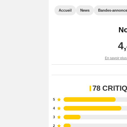
Accueil
News
Bandes-annonc
No
4
En savoir plus
78 CRIT
5
4
3
2