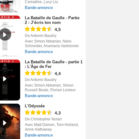
Carradine, Lucy Liu
Bande-annonce
La Bataille de Gaulle - Partie
2 : J’écris ton nom
4,5
De Antonin Baudry
Avec Simon Abkarian, Niels
Schneider, Anamaria Vartolomei
Bande-annonce
La Bataille de Gaulle - partie 1
: L'Âge de Fer
4,4
De Antonin Baudry
Avec Simon Abkarian, Simon
Russell Beale, Florian Lesieur
Bande-annonce
L'Odyssée
4,3
De Christopher Nolan
Avec Matt Damon, Tom Holland,
Anne Hathaway
Bande-annonce