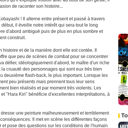
asion de raconter son histoire...
obayashi ! Il alterne entre présent et passé à travers
ébut, il éveille notre intérêt qui sera tout le long
ère d'abord ambiguë puis de plus en plus sombre et
ent construit.
 histoire et de la manière dont elle est contée. Il
offre que peu de scènes de combat pour se concentrer
 va défier, idéologiquement d'abord, le maître d'un riche
e et la cruauté des personnages qui sont eux très bien
du deuxième flash-back, le plus important. Lorsque les
ement peu présents mais prennent tous leur sens
ement bien réalisés et par moment très violents. Les
"Hara Kiri" bénéficie d'excellentes interprétations, à
 il dresse une peinture malheureusement et terriblement
To
s conséquences. Il met en scène les différentes façons
r et pose des questions sur les conditions de l'humain