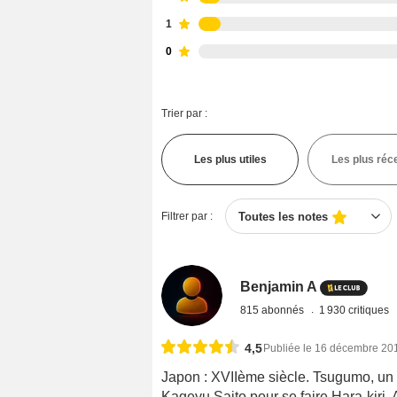
1
0
Trier par :
Les plus utiles
Les plus réc
Filtrer par :
Toutes les notes
Benjamin A
815 abonnés
1 930 critiques
4,5
Publiée le 16 décembre 20
Japon : XVIIème siècle. Tsugumo, un 
Kageyu Saito pour se faire Hara-kiri. A