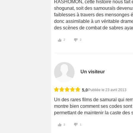
RASHOMON, cette histoire nous fait e
shogunat, soit des samouraïs devenus
faiblesses à travers des mensonges éh
donc assimilable à un véritable drame
des scènes de combat de sabres ayant
2
2
Un visiteur
5,0
Publiée le 23 avril 2013
Un des rares films de samuraï qui rem
montre bien comment ses codes sont bi
permettant de maintenir la caste des
2
1