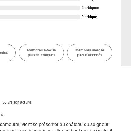
4 critiques
0 critique
Membres avec le
Membres avec le
entes
plus de critiques
plus d'abonnés
Suivre son activité
14
samouraï, vient se présenter au château du seigneur
lors qu'il explique vouloir aller au bout de son geste, il