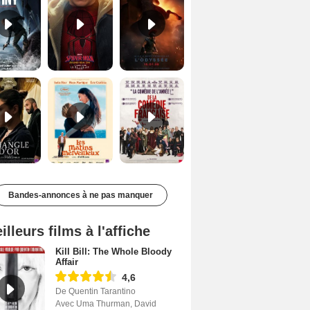
Le Triangle d'or Bande-annonce VF
Les Matins merveilleux Bande-annonce VF
De la Comédie-Française Teaser VF
Bandes-annonces à ne pas manquer
illeurs films à l'affiche
Kill Bill: The Whole Bloody
Affair
4,6
De Quentin Tarantino
Avec Uma Thurman, David