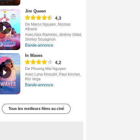
Jim Queen
4,3
De Marco Nguyen, Nicolas
Athane
Avec Alex Ramires, Jérémy Gillet,
Shirley Souagnon
Bande-annonce
In Waves
4,2
De Phuong Mai Nguyen
Avec Lyna Khoudri, Paul Kircher,
Rio Vega
Bande-annonce
Tous les meilleurs films au ciné