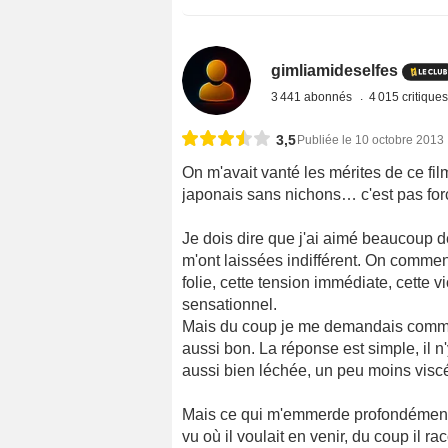
gimliamideselfes
3 441 abonnés
4 015 critique
3,5
Publiée le 10 octobre 2013
On m'avait vanté les mérites de ce f
japonais sans nichons… c'est pas for
Je dois dire que j'ai aimé beaucoup
m'ont laissées indifférent. On comme
folie, cette tension immédiate, cette 
sensationnel.
Mais du coup je me demandais comment 
aussi bon. La réponse est simple, il n
aussi bien léchée, un peu moins viscér
Mais ce qui m'emmerde profondément c'
vu où il voulait en venir, du coup il r