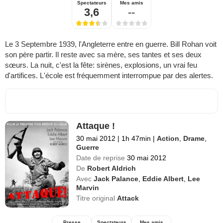
Spectateurs
Mes amis
3,6
--
Le 3 Septembre 1939, l'Angleterre entre en guerre. Bill Rohan voit
son père partir. Il reste avec sa mère, ses tantes et ses deux
sœurs. La nuit, c'est la fête: sirènes, explosions, un vrai feu
d'artifices. L'école est fréquemment interrompue par des alertes.
Attaque !
30 mai 2012
|
1h 47min
|
Action
,
Drame
,
Guerre
Date de reprise
30 mai 2012
De
Robert Aldrich
Avec
Jack Palance
,
Eddie Albert
,
Lee
Marvin
Titre original
Attack
Presse
Spectateurs
Mes amis