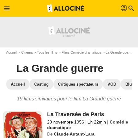
profil
menu
search
Accueil
Cinéma
Tous les films
Films Comédie dramatique
La Grande guerre
La Grande guerre
Accueil
Casting
Critiques spectateurs
VOD
Blu-Ra
19 films similaires pour le film La Grande guerre
La Traversée de Paris
20 novembre 1956
|
1h 22min
|
Comédie
dramatique
De
Claude Autant-Lara