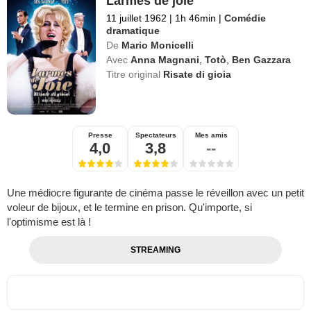
Larmes de joie
11 juillet 1962
|
1h 46min
|
Comédie
dramatique
De
Mario Monicelli
Avec
Anna Magnani
,
Totò
,
Ben Gazzara
Titre original
Risate di gioia
Presse
Spectateurs
Mes amis
4,0
3,8
--
Une médiocre figurante de cinéma passe le réveillon avec un petit
voleur de bijoux, et le termine en prison. Qu'importe, si
l'optimisme est là !
STREAMING