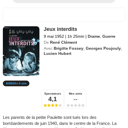
Jeux interdits
9 mai 1952
|
1h 25min
|
Drame
,
Guerre
De
René Clément
Avec
Brigitte Fossey
,
Georges Poujouly
,
Lucien Hubert
Dès 6 ans
Spectateurs
Mes amis
4,1
--
Les parents de la petite Paulette sont tués lors des
bombardements de juin 1940, dans le centre de la France. La