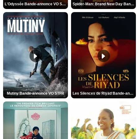
L'Odyssée Bande-annonce VO STFR
Spider-Man: Brand New Day Bande-annonce VO STFR
Mutiny Bande-annonce VO STFR
Les Silences de Riyad Bande-annonce VO STFR