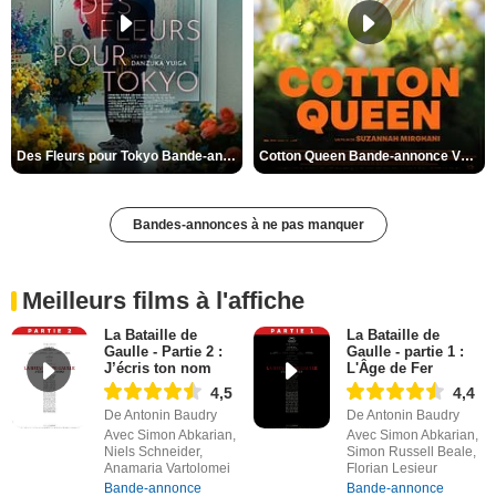
Des Fleurs pour Tokyo Bande-annonce VO STFR
Cotton Queen Bande-annonce VO STFR
Bandes-annonces à ne pas manquer
Meilleurs films à l'affiche
La Bataille de
La Bataille de
Gaulle - Partie 2 :
Gaulle - partie 1 :
J’écris ton nom
L'Âge de Fer
4,5
4,4
De Antonin Baudry
De Antonin Baudry
Avec Simon Abkarian,
Avec Simon Abkarian,
Niels Schneider,
Simon Russell Beale,
Anamaria Vartolomei
Florian Lesieur
Bande-annonce
Bande-annonce