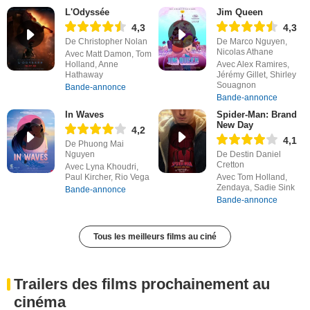
L'Odyssée
Jim Queen
4,3
4,3
De Christopher Nolan
De Marco Nguyen,
Nicolas Athane
Avec Matt Damon, Tom
Holland, Anne
Avec Alex Ramires,
Hathaway
Jérémy Gillet, Shirley
Souagnon
Bande-annonce
Bande-annonce
In Waves
Spider-Man: Brand
New Day
4,2
4,1
De Phuong Mai
Nguyen
De Destin Daniel
Cretton
Avec Lyna Khoudri,
Paul Kircher, Rio Vega
Avec Tom Holland,
Zendaya, Sadie Sink
Bande-annonce
Bande-annonce
Tous les meilleurs films au ciné
Trailers des films prochainement au
cinéma