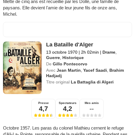
fillette de cinq ans est recueillie par les Dollé, une famille de
paysans. Elle devient l'amie de leur jeune fils de onze ans,
Michel.
La Bataille d'Alger
13 octobre 1970
|
2h 02min
|
Drame
,
Guerre
,
Historique
De
Gillo Pontecorvo
Avec
Jean Martin
,
Yacef Saadi
,
Brahim
Hadjadj
Titre original
La Battaglia di Algeri
Presse
Spectateurs
Mes amis
4,7
4,2
--
Octobre 1957. Les paras du colonel Mathieu cernent le refuge
d’Ali-La- Pointe, responsable de la guérilla urbaine. Pendant ses