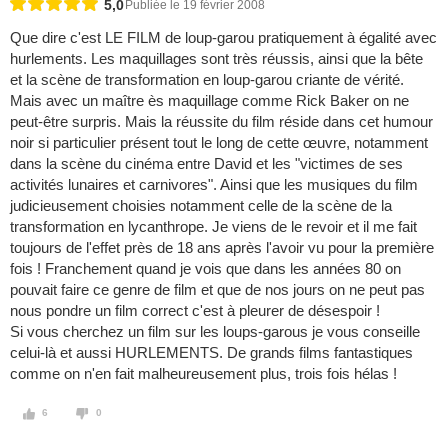
5,0
Publiée le 19 février 2008
Que dire c'est LE FILM de loup-garou pratiquement à égalité avec
hurlements. Les maquillages sont très réussis, ainsi que la bête
et la scène de transformation en loup-garou criante de vérité.
Mais avec un maître ès maquillage comme Rick Baker on ne
peut-être surpris. Mais la réussite du film réside dans cet humour
noir si particulier présent tout le long de cette œuvre, notamment
dans la scène du cinéma entre David et les "victimes de ses
activités lunaires et carnivores". Ainsi que les musiques du film
judicieusement choisies notamment celle de la scène de la
transformation en lycanthrope. Je viens de le revoir et il me fait
toujours de l'effet près de 18 ans après l'avoir vu pour la première
fois ! Franchement quand je vois que dans les années 80 on
pouvait faire ce genre de film et que de nos jours on ne peut pas
nous pondre un film correct c'est à pleurer de désespoir !
Si vous cherchez un film sur les loups-garous je vous conseille
celui-là et aussi HURLEMENTS. De grands films fantastiques
comme on n'en fait malheureusement plus, trois fois hélas !
6
0