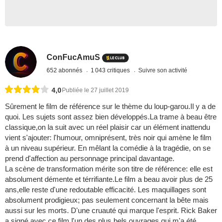
ConFucAmuS
652 abonnés
1 043 critiques
Suivre son activité
4,0
Publiée le 27 juillet 2019
Sûrement le film de référence sur le thème du loup-garou.Il y a de
quoi. Les sujets sont assez bien développés.La trame à beau être
classique,on la suit avec un réel plaisir car un élément inattendu
vient s'ajouter: l'humour, omniprésent, très noir qui amène le film
à un niveau supérieur. En mêlant la comédie à la tragédie, on se
prend d'affection au personnage principal davantage.
La scène de transformation mérite son titre de référence: elle est
absolument démente et térrifiante.Le film a beau avoir plus de 25
ans,elle reste d'une redoutable efficacité. Les maquillages sont
absolument prodigieux; pas seulement concernant la bête mais
aussi sur les morts. D'une cruauté qui marque l'esprit. Rick Baker
a signé avec ce film l'un des plus bels ouvrages qui m'a été