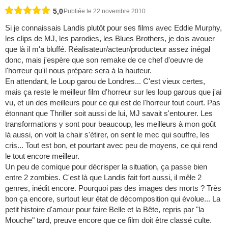
5,0
Publiée le 22 novembre 2010
Si je connaissais Landis plutôt pour ses films avec Eddie Murphy,
les clips de MJ, les parodies, les Blues Brothers, je dois avouer
que là il m'a bluffé. Réalisateur/acteur/producteur assez inégal
donc, mais j'espère que son remake de ce chef d'oeuvre de
l'horreur qu'il nous prépare sera à la hauteur.
En attendant, le Loup garou de Londres... C'est vieux certes,
mais ça reste le meilleur film d'horreur sur les loup garous que j'ai
vu, et un des meilleurs pour ce qui est de l'horreur tout court. Pas
étonnant que Thriller soit aussi de lui, MJ savait s'entourer. Les
transformations y sont pour beaucoup, les meilleurs à mon goût
là aussi, on voit la chair s'étirer, on sent le mec qui souffre, les
cris... Tout est bon, et pourtant avec peu de moyens, ce qui rend
le tout encore meilleur.
Un peu de comique pour décrisper la situation, ça passe bien
entre 2 zombies. C'est là que Landis fait fort aussi, il mêle 2
genres, inédit encore. Pourquoi pas des images des morts ? Très
bon ça encore, surtout leur état de décomposition qui évolue... La
petit histoire d'amour pour faire Belle et la Bête, repris par "la
Mouche" tard, preuve encore que ce film doit être classé culte.