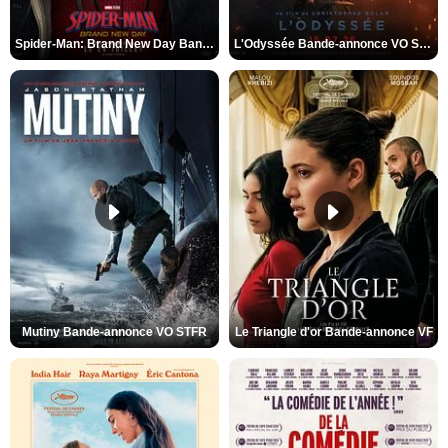
Spider-Man: Brand New Day Bande-annonce VO STFR
L'Odyssée Bande-annonce VO STFR
Mutiny Bande-annonce VO STFR
Le Triangle d'or Bande-annonce VF