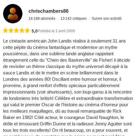
chrischambers86
16 188 abonnés
13 142 critiques
Suivre son activité
5,0
Publiée le 2 avril 2009
Le cinèaste amèricain John Landis rèalise à seulement 31 ans
cette pèpite du cinèma fantastique et modernise un mythe
poussièreux, dans une sublime lande anglaise rappelant
ètrangement celle du "Chien des Baskerville" de Fisher! il dècide
de revisiter un thème classique du mythe universel dècapè à la
sauce Landis et de le mettre en scène brillamment dans le
Londres des annèes 80! Oscillant entre humour et horreur, il
promène, à grand renfort d'effets spèciaux particulièrement
impressionnants (voir ahurissants), son loup-garou à la rencontre
de londoniens très british! Cèlèbre et extraordinaire transformation
qui valut le premier Oscar de l'histoire au cinèma d'horreur pour
les meilleurs maquillages, dû au travail remarquable de Rick
Baker en 1982! Côtè acteur, le courageux David Naughton, le
drôle et èmouvant Griffin Dunne et la radieuse Jenny Agutter sont
tous les trois excellents! On rit beaucoup, on a peur souvent, et