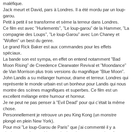
maléfique.
Jack meurt et David, pars à Londres. Il a été mordu par un loup-
garou.
Petit à petit il se transforme et sème la terreur dans Londres.
Ce film est avec "Hurlements", "Le loup-garou" de la Hammer, "La
compagnie des Loups", "Le loup-Garou" avec Lon Chaney et
"Wolfen" un best du genre.
Le grand Rick Baker est aux commandes pour les effets
spéciaux.
La bande son est sympa, en effet on entend notamment "Bad
Moon Rising" de Creedence Clearwater Revival et "Moondance"
de Van Morrison plus trois versions du magnifique "Blue Moon".
John Landis a su mélanger humour, drame et terreur. Londres qui
représente le monde urbain est un bonheur pour Landis qui nous
montre des scènes magnifiques et superbes. Ce film est un
excellent mélange entre humour et horreur.
Je ne peut ne pas penser à "Evil Dead" pour qui c'était la même
chose.
Personnellement je retrouve un peu King Kong (un monstre
plongé en plein New York).
Pour moi "Le loup-Garou de Paris" que j'ai commenté il y a