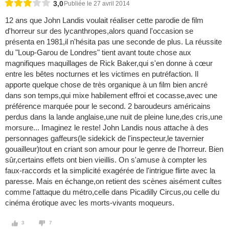
3,0
Publiée le 27 avril 2014
12 ans que John Landis voulait réaliser cette parodie de film
d'horreur sur des lycanthropes,alors quand l'occasion se
présenta en 1981,il n'hésita pas une seconde de plus. La réussite
du "Loup-Garou de Londres" tient avant toute chose aux
magnifiques maquillages de Rick Baker,qui s'en donne à cœur
entre les bêtes nocturnes et les victimes en putréfaction. Il
apporte quelque chose de très organique à un film bien ancré
dans son temps,qui mixe habilement effroi et cocasse,avec une
préférence marquée pour le second. 2 baroudeurs américains
perdus dans la lande anglaise,une nuit de pleine lune,des cris,une
morsure... Imaginez le reste! John Landis nous attache à des
personnages gaffeurs(le sidekick de l'inspecteur,le tavernier
gouailleur)tout en criant son amour pour le genre de l'horreur. Bien
sûr,certains effets ont bien vieillis. On s'amuse à compter les
faux-raccords et la simplicité exagérée de l'intrigue flirte avec la
paresse. Mais en échange,on retient des scènes aisément cultes
comme l'attaque du métro,celle dans Picadilly Circus,ou celle du
cinéma érotique avec les morts-vivants moqueurs.
3
7