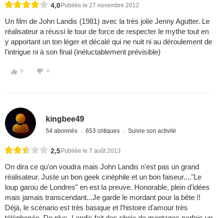
4,0
Publiée le 27 novembre 2012
Un film de John Landis (1981) avec la très jolie Jenny Agutter. Le
réalisateur a réussi le tour de force de respecter le mythe tout en
y apportant un ton léger et décalé qui ne nuit ni au déroulement de
l'intrigue ni à son final (inéluctablement prévisible)
3
0
kingbee49
54 abonnés
653 critiques
Suivre son activité
2,5
Publiée le 7 août 2013
On dira ce qu'on voudra mais John Landis n'est pas un grand
réalisateur. Juste un bon geek cinéphile et un bon faiseur...."Le
loup garou de Londres" en est la preuve. Honorable, plein d'idées
mais jamais transcendant...Je garde le mordant pour la bête !!
Déjà, le scénario est très basique et l'histoire d'amour très
téléphonée. De plus, Landis fait des choix de montages parfois un