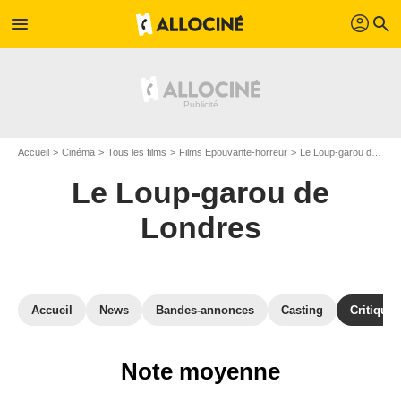
profil
menu
search
Accueil
Cinéma
Tous les films
Films Epouvante-horreur
Le Loup-garou de Londres
Le Loup-garou de
Londres
Accueil
News
Bandes-annonces
Casting
Critiques
Note moyenne