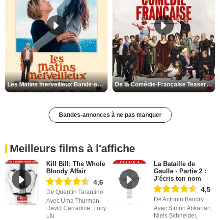
Les Matins merveilleux Bande-annonce VF
De la Comédie-Française Teaser VF
Bandes-annonces à ne pas manquer
Meilleurs films à l'affiche
Kill Bill: The Whole
La Bataille de
Bloody Affair
Gaulle - Partie 2 :
J’écris ton nom
4,6
4,5
De Quentin Tarantino
De Antonin Baudry
Avec Uma Thurman,
David Carradine, Lucy
Avec Simon Abkarian,
Liu
Niels Schneider,