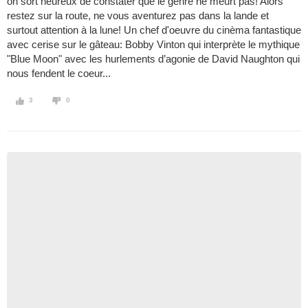
on sort heureux de constater que le genre ne meurt pas! Alors
restez sur la route, ne vous aventurez pas dans la lande et
surtout attention à la lune! Un chef d'oeuvre du cinèma fantastique
avec cerise sur le gâteau: Bobby Vinton qui interprète le mythique
"Blue Moon" avec les hurlements d’agonie de David Naughton qui
nous fendent le coeur...
3
0