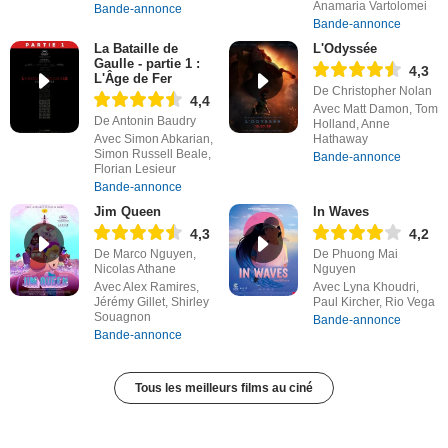
Anamaria Vartolomei
Bande-annonce
Bande-annonce
La Bataille de
L'Odyssée
Gaulle - partie 1 :
4,3
L'Âge de Fer
De Christopher Nolan
4,4
Avec Matt Damon, Tom
De Antonin Baudry
Holland, Anne
Avec Simon Abkarian,
Hathaway
Simon Russell Beale,
Bande-annonce
Florian Lesieur
Bande-annonce
Jim Queen
In Waves
4,3
4,2
De Marco Nguyen,
De Phuong Mai
Nicolas Athane
Nguyen
Avec Alex Ramires,
Avec Lyna Khoudri,
Jérémy Gillet, Shirley
Paul Kircher, Rio Vega
Souagnon
Bande-annonce
Bande-annonce
Tous les meilleurs films au ciné