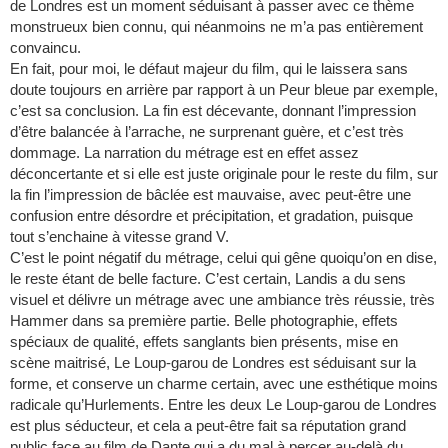
de Londres est un moment séduisant à passer avec ce thème
monstrueux bien connu, qui néanmoins ne m’a pas entièrement
convaincu.
En fait, pour moi, le défaut majeur du film, qui le laissera sans
doute toujours en arrière par rapport à un Peur bleue par exemple,
c’est sa conclusion. La fin est décevante, donnant l’impression
d’être balancée à l’arrache, ne surprenant guère, et c’est très
dommage. La narration du métrage est en effet assez
déconcertante et si elle est juste originale pour le reste du film, sur
la fin l’impression de bâclée est mauvaise, avec peut-être une
confusion entre désordre et précipitation, et gradation, puisque
tout s’enchaine à vitesse grand V.
C’est le point négatif du métrage, celui qui gêne quoiqu’on en dise,
le reste étant de belle facture. C’est certain, Landis a du sens
visuel et délivre un métrage avec une ambiance très réussie, très
Hammer dans sa première partie. Belle photographie, effets
spéciaux de qualité, effets sanglants bien présents, mise en
scène maitrisé, Le Loup-garou de Londres est séduisant sur la
forme, et conserve un charme certain, avec une esthétique moins
radicale qu’Hurlements. Entre les deux Le Loup-garou de Londres
est plus séducteur, et cela a peut-être fait sa réputation grand
public face au film de Dante qui a du mal à percer au-delà du