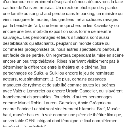
d'un humour noir vraiment désopilant où nous découvrons la face
cachée de l'univers muséal. Un directeur phobique des plantes,
une famille au sang chaud perdue dans le parking, un ministre qui
vient inaugurer le musée, des gardiens mélancoliques ravagés
par la beauté de l'art, une femme qui cherche les Kavinksky ou
encore une très morbide exposition sous forme de meurtre
sauvage... Les personnages et leurs situations sont aussi
déstabilisants qu'attachants, peuplant un monde coloré où,
comme les protagonistes ou nous autres spectateurs parfois, il
est facile de se perdre. On regrettera cependant la mise en scène
encore un peu trop théâtrale, Ribes n'arrivant visiblement pas à
déterminer la différence entre le théâtre et le cinéma (les
personnages de Sulku & Sulki ou encore le jeu de nombreux
acteurs, tout simplement...). De plus, certains passages
manquent de rythme et de subtilité comme toutes les scènes
avec Valérie Lemercier ou encore Urbain Cancelier, qui s'avèrent
franchement dispensables. Toutefois, d'autres personnages
comme Muriel Robin, Laurent Gamelon, Annie Grégorio ou
encore Fabrice Luchini sont sincèrement hilarants. Bref, Musée
haut, musée bas est à voir comme une pièce de théâtre filmique,
un véritable OFNI intrigant dont témoigne le final complètement
barrée et... "surréaliste".