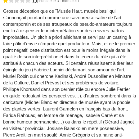
1,0
Publiée le 31 mars 2011
Grosse déception que ce "Musée Haut, musée bas" qui
s’annonçait pourtant comme une savoureuse satire de l’art
contemporain et de ses troupeaux de pseudo-amateurs toujours
enclin à dispenser leur interprétation sur des œuvres parfois
improbables. Un pitch a priori alléchant et servi par un casting à
faire pâlir d’envie n’importe quel producteur. Mais, et ce le premier
point négatif, cette distribution est pour le moins inégale dans la
qualité de son interprétation et dans la teneur du rôle qui a été
attribué à chacun des acteurs. Si certains réussissent à tirer leur
épingle du jeu (Fabrice Luchini déclamant son amour de l’art,
Muriel Robin qui cherche Kadinski, André Dussollier en Ministre
de la Culture, Daniel Prévost et ses problèmes de voiture,
Philippe Khorsand dans son dernier rôle ou encore Julie Ferrier
en guide redoutant les perspectives…), d’autres sombrent dans la
caricature (Michel Blanc en directeur de musée ayant la phobie
des plantes vertes, Laurent Gamelon en français bas du front,
Farida Rahouadj en femme de ménage, Isabelle Carré et sa
bonne humeur permanente…) ou dans le répétitif (Gérard Jugnot
en visiteur provincial, Josiane Balasko en mère possessive,
Pierre Arditi en mari saoulé, Annie Grégorio et sa haine anti-