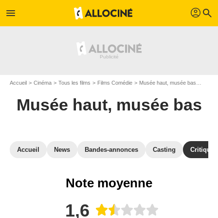
profil
menu
search
Accueil
Cinéma
Tous les films
Films Comédie
Musée haut, musée bas
Avis 
Musée haut, musée bas
Accueil
News
Bandes-annonces
Casting
Critiques
Note moyenne
1,6