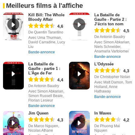
Meilleurs films à l'affiche
Kill Bill: The Whole
La Bataille de
Bloody Affair
Gaulle - Partie 2 :
J’écris ton nom
4,6
4,5
De Quentin Tarantino
De Antonin Baudry
Avec Uma Thurman,
David Carradine, Lucy
Avec Simon Abkarian,
Liu
Niels Schneider,
Anamaria Vartolomei
Bande-annonce
Bande-annonce
La Bataille de
L'Odyssée
Gaulle - partie 1 :
4,3
L'Âge de Fer
De Christopher Nolan
4,4
Avec Matt Damon, Tom
De Antonin Baudry
Holland, Anne
Avec Simon Abkarian,
Hathaway
Simon Russell Beale,
Bande-annonce
Florian Lesieur
Bande-annonce
Jim Queen
In Waves
4,3
4,2
De Marco Nguyen,
De Phuong Mai
Nicolas Athane
Nguyen