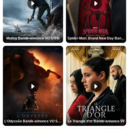
Mutiny Bande-annonce VO STFR
Spider-Man: Brand New Day Bande-annonce VO STFR
L'Odyssée Bande-annonce VO STFR
Le Triangle d'or Bande-annonce VF