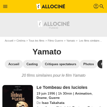
profil
menu
search
Accueil
Cinéma
Tous les films
Films Guerre
Yamato
Les films similaires à "Yamato"
Yamato
Accueil
Casting
Critiques spectateurs
Photos
Film
20 films similaires pour le film Yamato
Le Tombeau des lucioles
19 juin 1996
|
1h 30min
|
Animation
,
Drame
,
Guerre
De
Isao Takahata