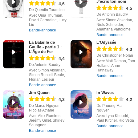
J’écris ton nom
4,6
4,5
De Quentin Tarantino
De Antonin Baudry
Avec Uma Thurman,
David Carradine, Lucy
Avec Simon Abkarian,
Liu
Niels Schneider,
Anamaria Vartolomei
Bande-annonce
Bande-annonce
La Bataille de
L'Odyssée
Gaulle - partie 1 :
4,3
L'Âge de Fer
De Christopher Nolan
4,4
Avec Matt Damon, Tom
De Antonin Baudry
Holland, Anne
Avec Simon Abkarian,
Hathaway
Simon Russell Beale,
Bande-annonce
Florian Lesieur
Bande-annonce
Jim Queen
In Waves
4,3
4,2
De Marco Nguyen,
De Phuong Mai
Nicolas Athane
Nguyen
Avec Alex Ramires,
Avec Lyna Khoudri,
Jérémy Gillet, Shirley
Paul Kircher, Rio Vega
Souagnon
Bande-annonce
Bande-annonce