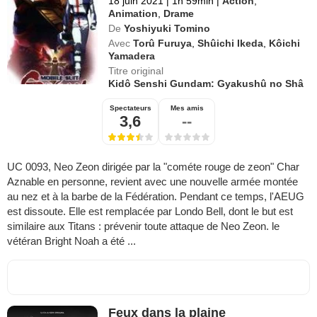
18 juin 2021
|
1h 59min
|
Action
,
Animation
,
Drame
De
Yoshiyuki Tomino
Avec
Torû Furuya
,
Shûichi Ikeda
,
Kôichi
Yamadera
Titre original
Kidô Senshi Gundam: Gyakushû no Shâ
Spectateurs
Mes amis
3,6
--
UC 0093, Neo Zeon dirigée par la "cométe rouge de zeon" Char
Aznable en personne, revient avec une nouvelle armée montée
au nez et à la barbe de la Fédération. Pendant ce temps, l'AEUG
est dissoute. Elle est remplacée par Londo Bell, dont le but est
similaire aux Titans : prévenir toute attaque de Neo Zeon. le
vétéran Bright Noah a été ...
Feux dans la plaine