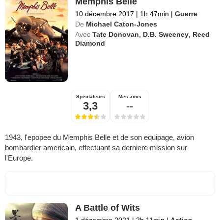
Memphis Belle
10 décembre 2017
|
1h 47min
|
Guerre
De
Michael Caton-Jones
Avec
Tate Donovan
,
D.B. Sweeney
,
Reed
Diamond
Spectateurs
Mes amis
3,3
--
1943, l'epopee du Memphis Belle et de son equipage, avion
bombardier americain, effectuant sa derniere mission sur
l'Europe.
A Battle of Wits
1 décembre 2021
|
2h 11min
|
Action
,