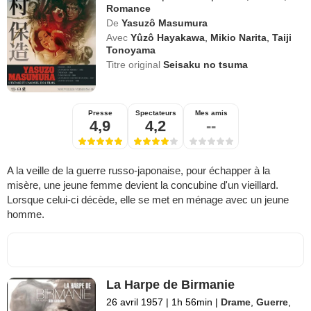
Romance
De
Yasuzô Masumura
Avec
Yûzô Hayakawa
,
Mikio Narita
,
Taiji
Tonoyama
Titre original
Seisaku no tsuma
Presse
Spectateurs
Mes amis
4,9
4,2
--
A la veille de la guerre russo-japonaise, pour échapper à la
misère, une jeune femme devient la concubine d'un vieillard.
Lorsque celui-ci décède, elle se met en ménage avec un jeune
homme.
La Harpe de Birmanie
26 avril 1957
|
1h 56min
|
Drame
,
Guerre
,