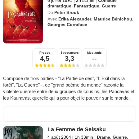
6 juillet 1991
|
2h 51min
|
Comédie
dramatique
,
Fantastique
,
Guerre
De
Peter Brook
Avec
Erika Alexander
,
Maurice Bénichou
,
Georges Corraface
Presse
Spectateurs
Mes amis
4,5
3,3
--
Composé de trois parties - "La Partie de dés", "L'Exil dans la
forêt", "La Guerre" -, ce "grand poème du monde" raconte la
violente querelle entre deux groupes de cousins, les Pandavas et
les Kauravas, querelle qui a pour objet le pouvoir sur le monde.
La Femme de Seisaku
4 août 2004
|
1h 33min
|
Drame
,
Guerre
,