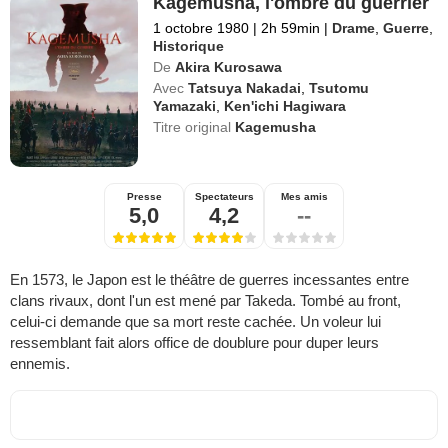
Kagemusha, l'ombre du guerrier
1 octobre 1980
|
2h 59min
|
Drame
,
Guerre
,
Historique
De
Akira Kurosawa
Avec
Tatsuya Nakadai
,
Tsutomu
Yamazaki
,
Ken'ichi Hagiwara
Titre original
Kagemusha
Presse
Spectateurs
Mes amis
5,0
4,2
--
En 1573, le Japon est le théâtre de guerres incessantes entre
clans rivaux, dont l'un est mené par Takeda. Tombé au front,
celui-ci demande que sa mort reste cachée. Un voleur lui
ressemblant fait alors office de doublure pour duper leurs
ennemis.