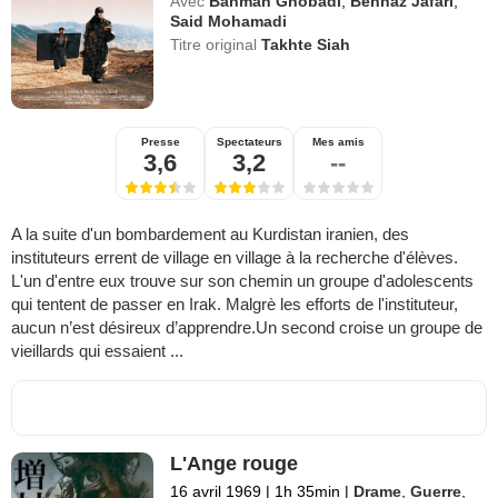
Avec
Bahman Ghobadi
,
Behnaz Jafari
,
Said Mohamadi
Titre original
Takhte Siah
Presse
Spectateurs
Mes amis
3,6
3,2
--
A la suite d'un bombardement au Kurdistan iranien, des
instituteurs errent de village en village à la recherche d'élèves.
L'un d'entre eux trouve sur son chemin un groupe d'adolescents
qui tentent de passer en Irak. Malgrè les efforts de l'instituteur,
aucun n’est désireux d’apprendre.Un second croise un groupe de
vieillards qui essaient ...
L'Ange rouge
16 avril 1969
|
1h 35min
|
Drame
,
Guerre
,