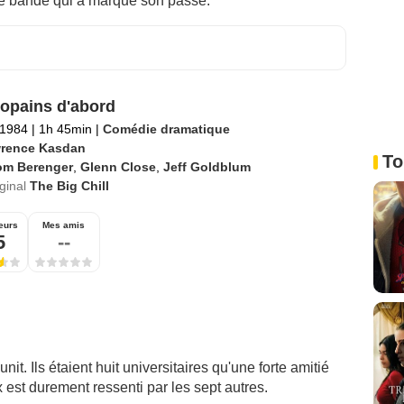
e bande qui a marqué son passé.
opains d'abord
 1984
|
1h 45min
|
Comédie dramatique
rence Kasdan
To
om Berenger
,
Glenn Close
,
Jeff Goldblum
iginal
The Big Chill
eurs
Mes amis
5
--
unit. Ils étaient huit universitaires qu'une forte amitié
x est durement ressenti par les sept autres.