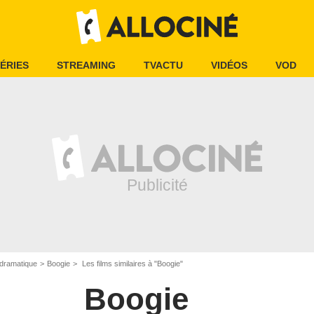
ÉRIES
STREAMING
TVACTU
VIDÉOS
VOD
dramatique
Boogie
Les films similaires à "Boogie"
Boogie