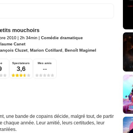
etits mouchoirs
bre 2010
|
2h 34min
|
Comédie dramatique
llaume Canet
ançois Cluzet
,
Marion Cotillard
,
Benoît Magimel
se
Spectateurs
Mes amis
9
3,6
--
t, une bande de copains décide, malgré tout, de partir
chaque année. Leur amitié, leurs certitudes, leur
ranlées.