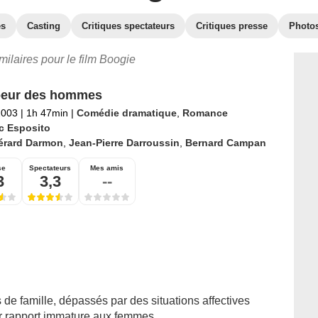
es
Casting
Critiques spectateurs
Critiques presse
Photo
imilaires pour le film Boogie
oeur des hommes
2003
|
1h 47min
|
Comédie dramatique
,
Romance
c Esposito
érard Darmon
,
Jean-Pierre Darroussin
,
Bernard Campan
se
Spectateurs
Mes amis
3
3,3
--
 de famille, dépassés par des situations affectives
r rapport immature aux femmes.