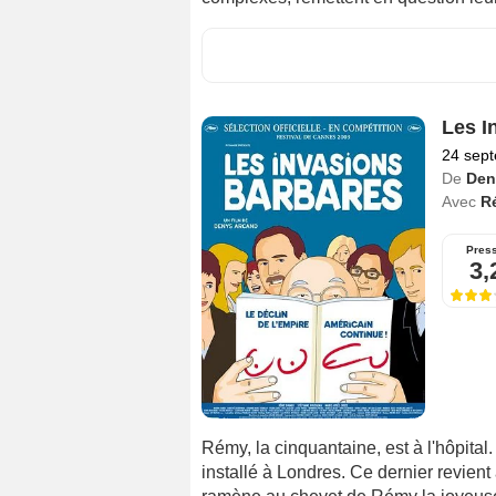
Les I
24 sep
De
Den
Avec
R
Pres
3,
Rémy, la cinquantaine, est à l'hôpital
installé à Londres. Ce dernier revient