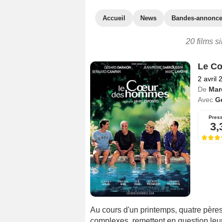
Accueil
News
Bandes-annonc
20 films s
Le C
2 avril 
De
Mar
Avec
G
Pres
3,
Au cours d'un printemps, quatre pères
complexes, remettent en question leu