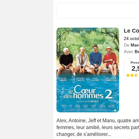
Le C
24 octo
De
Mar
Avec
B
Pres
2,
Alex, Antoine, Jeff et Manu, quatre am
femmes, leur amitié, leurs secrets par
changer, de s'améliorer...