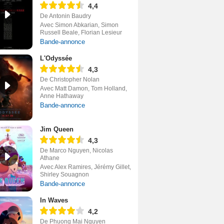
4,4
De Antonin Baudry
Avec Simon Abkarian, Simon
Russell Beale, Florian Lesieur
Bande-annonce
L'Odyssée
4,3
De Christopher Nolan
Avec Matt Damon, Tom Holland,
Anne Hathaway
Bande-annonce
Jim Queen
4,3
De Marco Nguyen, Nicolas
Athane
Avec Alex Ramires, Jérémy Gillet,
Shirley Souagnon
Bande-annonce
In Waves
4,2
De Phuong Mai Nguyen