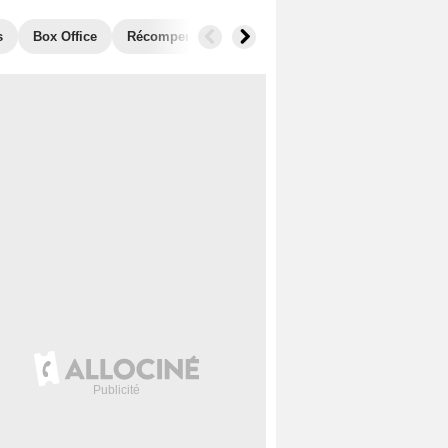
s
Box Office
Récompenses
Films similaires