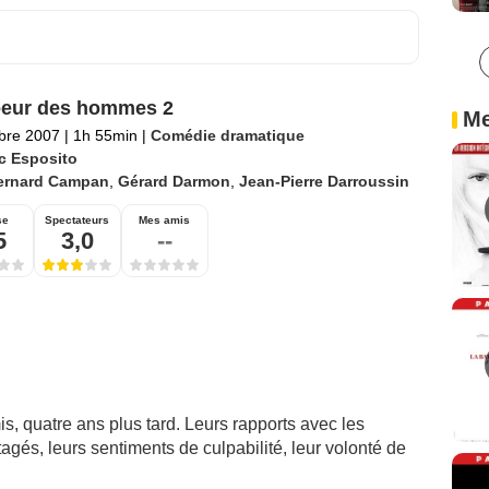
oeur des hommes 2
Me
bre 2007
|
1h 55min
|
Comédie dramatique
c Esposito
ernard Campan
,
Gérard Darmon
,
Jean-Pierre Darroussin
se
Spectateurs
Mes amis
5
3,0
--
is, quatre ans plus tard. Leurs rapports avec les
tagés, leurs sentiments de culpabilité, leur volonté de