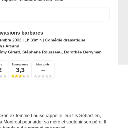
nvasions barbares
tembre 2003
|
1h 39min
|
Comédie dramatique
ys Arcand
émy Girard
,
Stéphane Rousseau
,
Dorothée Berryman
se
Spectateurs
Mes amis
2
3,3
--
. Son ex-femme Louise rappelle leur fils Sébastien,
 à Montréal pour aider sa mère et soutenir son père. Il