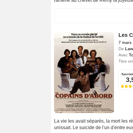
ramène au chevet de Rémy la joyeus
Les C
7 mars
De
Law
Avec
T
Titre or
Spectat
3,
La vie les avait séparés, la mort les ré
unissait. Le suicide de l'un d'entre eu