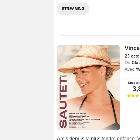
STREAMING
Vince
23 octo
De
Cla
Avec
Y
Spectat
3,
Amis depuis la plus tendre enfance, V