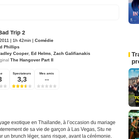
Bad Trip 2
 2011
|
1h 42min
|
Comédie
d Phillips
radley Cooper
,
Ed Helms
,
Zach Galifianakis
Tr
iginal
The Hangover Part II
pr
se
Spectateurs
Mes amis
3
3,3
--
voyage exotique en Thaïlande, à l’occasion du mariage
enterrement de sa vie de garçon à Las Vegas, Stu ne
ur un brunch léger, sans risque, avant la cérémonie.