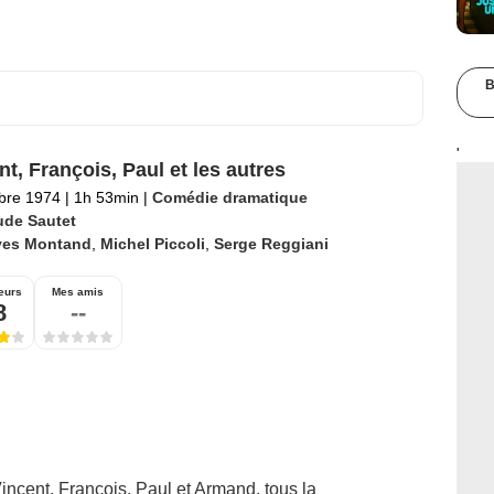
B
'
nt, François, Paul et les autres
bre 1974
|
1h 53min
|
Comédie dramatique
ude Sautet
ves Montand
,
Michel Piccoli
,
Serge Reggiani
eurs
Mes amis
8
--
incent, François, Paul et Armand, tous la