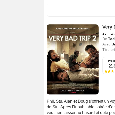
Very 
25 mai
De
Tod
Avec
B
Titre or
Pres
2,
Phil, Stu, Alan et Doug s’offrent un 
de Stu. Après l’inoubliable soirée d’
veut rien laisser au hasard et opte po