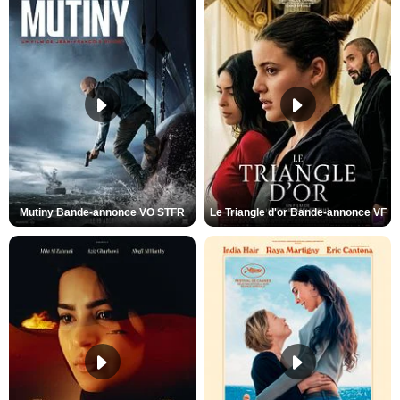
Mutiny Bande-annonce VO STFR
Le Triangle d'or Bande-annonce VF