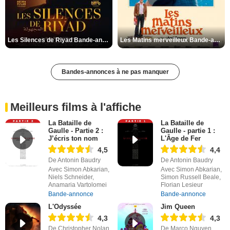
Les Silences de Riyad Bande-annonce VO STFR
Les Matins merveilleux Bande-annonce VF
Bandes-annonces à ne pas manquer
Meilleurs films à l'affiche
La Bataille de
La Bataille de
Gaulle - Partie 2 :
Gaulle - partie 1 :
J’écris ton nom
L'Âge de Fer
4,5
4,4
De Antonin Baudry
De Antonin Baudry
Avec Simon Abkarian,
Avec Simon Abkarian,
Niels Schneider,
Simon Russell Beale,
Anamaria Vartolomei
Florian Lesieur
Bande-annonce
Bande-annonce
L'Odyssée
Jim Queen
4,3
4,3
De Christopher Nolan
De Marco Nguyen,