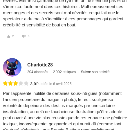
révélés. Même si ça manque de rythme, on ne s'ennuie pas et on
s'immisce facilement dans ces histoires. Malheureusement ces
mensonges et ces secrets sont mal dévoilés ce qui fait que le
spectateur a du mal à s'identifier à ces personnages qui gardent
crédibilité et sensibilité de bout en bout.
2
3
Charlotte28
204 abonnés
2 902 critiques
Suivre son activité
3,0
Publiée le 6 avril 2025
Par l'apparente inutilité de certaines sous-intrigues (notamment
l'ancien propriétaire du magasin photo), le récit souligne sa
volonté de dépeindre des destins marqués par une certaine
insatisfaction, au-delà de l'audacieuse illustration qu'être adopté
peut ouvrir à une vie plus réussie que de rester avec une génitrice
toxique, inconséquente, geignarde et qui aurait dû (comme tant
d'autres) s'abstenir - que Brenda Blethyn rend parfaitement