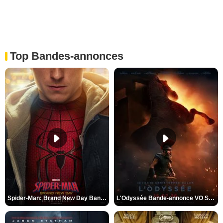
Top Bandes-annonces
Spider-Man: Brand New Day Bande-annonce VO STFR
L'Odyssée Bande-annonce VO STFR