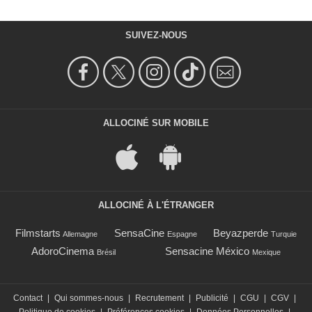
SUIVEZ-NOUS
ALLOCINÉ SUR MOBILE
ALLOCINÉ À L'ÉTRANGER
Filmstarts
SensaCine
Beyazperde
Allemagne
Espagne
Turquie
AdoroCinema
Sensacine México
Brésil
Mexique
Contact
|
Qui sommes-nous
|
Recrutement
|
Publicité
|
CGU
|
CGV
|
Politique de cookies
|
Préférences cookies
|
Données Personnelles
|