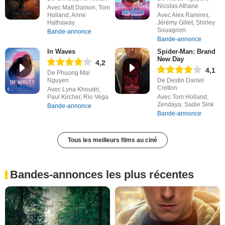
Nicolas Athane
Avec Matt Damon, Tom
Holland, Anne
Avec Alex Ramires,
Hathaway
Jérémy Gillet, Shirley
Souagnon
Bande-annonce
Bande-annonce
In Waves
Spider-Man: Brand
New Day
4,2
4,1
De Phuong Mai
Nguyen
De Destin Daniel
Cretton
Avec Lyna Khoudri,
Paul Kircher, Rio Vega
Avec Tom Holland,
Zendaya, Sadie Sink
Bande-annonce
Bande-annonce
Tous les meilleurs films au ciné
Bandes-annonces les plus récentes