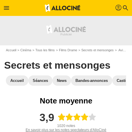
profil
menu
search
Accueil
Cinéma
Tous les films
Films Drame
Secrets et mensonges
Avis sur Secrets et mensonges
Secrets et mensonges
Accueil
Séances
News
Bandes-annonces
Casting
Note moyenne
3,9
1020 notes
En savoir plus sur les notes spectateurs d'AlloCiné