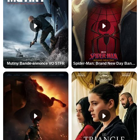
Mutiny Bande-annonce VO STFR
Spider-Man: Brand New Day Bande-annonce VO STFR