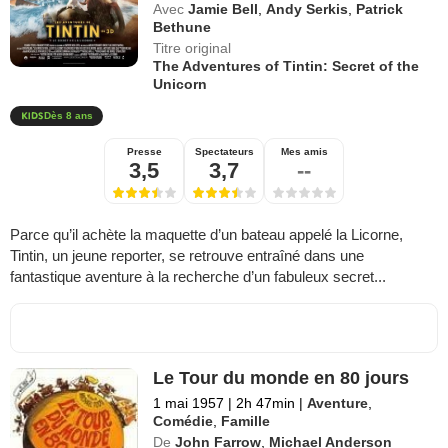
Avec
Jamie Bell
,
Andy Serkis
,
Patrick
Bethune
Titre original
The Adventures of Tintin: Secret of the
Unicorn
Dès 8 ans
Presse
Spectateurs
Mes amis
3,5
3,7
--
Parce qu’il achète la maquette d’un bateau appelé la Licorne,
Tintin, un jeune reporter, se retrouve entraîné dans une
fantastique aventure à la recherche d’un fabuleux secret...
Le Tour du monde en 80 jours
1 mai 1957
|
2h 47min
|
Aventure
,
Comédie
,
Famille
De
John Farrow
,
Michael Anderson