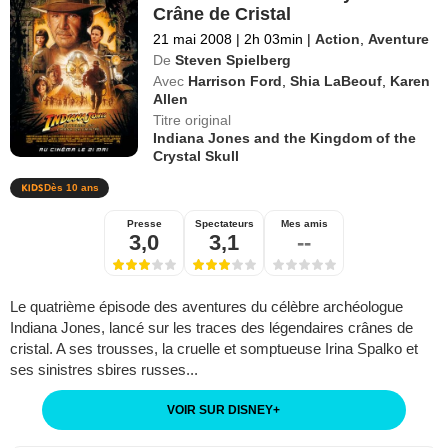
Crâne de Cristal
21 mai 2008
|
2h 03min
|
Action
,
Aventure
De
Steven Spielberg
Avec
Harrison Ford
,
Shia LaBeouf
,
Karen
Allen
Titre original
Indiana Jones and the Kingdom of the
Crystal Skull
Dès 10 ans
Presse
Spectateurs
Mes amis
3,0
3,1
--
Le quatrième épisode des aventures du célèbre archéologue
Indiana Jones, lancé sur les traces des légendaires crânes de
cristal. A ses trousses, la cruelle et somptueuse Irina Spalko et
ses sinistres sbires russes...
VOIR SUR DISNEY
+