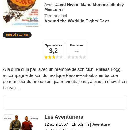
Avec
David Niven
,
Mario Moreno
,
Shirley
MacLaine
Titre original
Around the World in Eighty Days
Dès 10 ans
Spectateurs
Mes amis
3,2
--
A la suite d'un pari avec un membre de son club, Phileas Fogg,
accompagné de son domestique Passe-Partout, s'embarque
pour un tour du monde en quatre-vingts jours, à pied, à cheval, en
bateau...
Les Aventuriers
12 avril 1967
|
1h 50min
|
Aventure