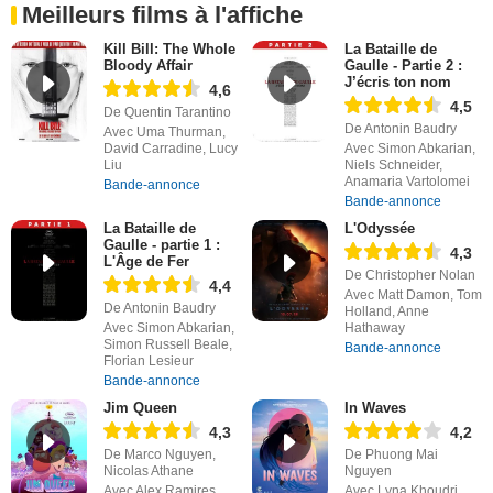
Meilleurs films à l'affiche
Kill Bill: The Whole
La Bataille de
Bloody Affair
Gaulle - Partie 2 :
J’écris ton nom
4,6
4,5
De Quentin Tarantino
De Antonin Baudry
Avec Uma Thurman,
David Carradine, Lucy
Avec Simon Abkarian,
Liu
Niels Schneider,
Anamaria Vartolomei
Bande-annonce
Bande-annonce
La Bataille de
L'Odyssée
Gaulle - partie 1 :
4,3
L'Âge de Fer
De Christopher Nolan
4,4
Avec Matt Damon, Tom
De Antonin Baudry
Holland, Anne
Avec Simon Abkarian,
Hathaway
Simon Russell Beale,
Bande-annonce
Florian Lesieur
Bande-annonce
Jim Queen
In Waves
4,3
4,2
De Marco Nguyen,
De Phuong Mai
Nicolas Athane
Nguyen
Avec Alex Ramires,
Avec Lyna Khoudri,