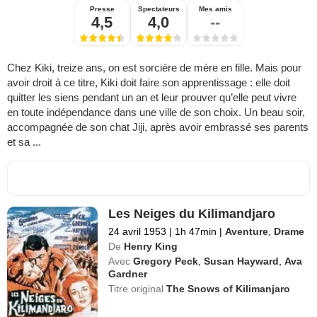
Presse
Spectateurs
Mes amis
4,5
4,0
--
Chez Kiki, treize ans, on est sorcière de mère en fille. Mais pour
avoir droit à ce titre, Kiki doit faire son apprentissage : elle doit
quitter les siens pendant un an et leur prouver qu’elle peut vivre
en toute indépendance dans une ville de son choix. Un beau soir,
accompagnée de son chat Jiji, après avoir embrassé ses parents
et sa ...
Les Neiges du Kilimandjaro
24 avril 1953
|
1h 47min
|
Aventure
,
Drame
De
Henry King
Avec
Gregory Peck
,
Susan Hayward
,
Ava
Gardner
Titre original
The Snows of Kilimanjaro