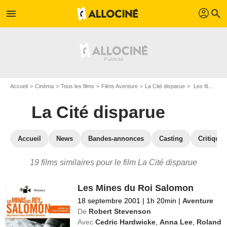
profil
menu
search
Accueil
Cinéma
Tous les films
Films Aventure
La Cité disparue
Les films similaires à "La Cité disparue"
La Cité disparue
Accueil
News
Bandes-annonces
Casting
Critiques
19 films similaires pour le film La Cité disparue
Les Mines du Roi Salomon
18 septembre 2001
|
1h 20min
|
Aventure
De
Robert Stevenson
Avec
Cedric Hardwicke
,
Anna Lee
,
Roland