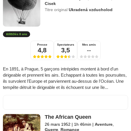
Cisek
Titre original
Ukradená vzducholod
Dès 8 ans
Presse
Spectateurs
Mes amis
4,8
3,5
--
En 1891, à Prague, 5 garçons intrépides montent à bord d'un
dirigeable et prennent les airs. Echappant à toutes les poursuites,
ils survolent l'Europe et parviennent au-dessus de l'Océan. Une
tempête détruit le dirigeable et ils échouent sur une île...
The African Queen
26 mars 1952
|
1h 46min
|
Aventure
,
Guerre
,
Romance