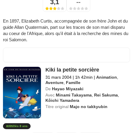
3,1
--
En 1897, Elizabeth Curtis, accompagnée de son frère John et du
guide Allan Quatermain, part sur les traces de son mari disparu
au coeur de l'Afrique, alors qu'il était à la recherche des mines du
roi Salomon.
Kiki la petite sorcière
31 mars 2004
|
1h 42min
|
Animation
,
Aventure
,
Famille
De
Hayao Miyazaki
Avec
Minami Takayama
,
Rei Sakuma
,
Kôichi Yamadera
Titre original
Majo no takkyubin
Dès 8 ans