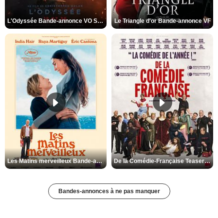
L'Odyssée Bande-annonce VO STFR
Le Triangle d'or Bande-annonce VF
Les Matins merveilleux Bande-annonce VF
De la Comédie-Française Teaser VF
Bandes-annonces à ne pas manquer