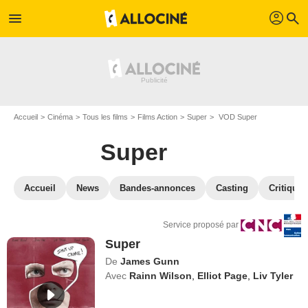
profil
menu
search
Accueil
Cinéma
Tous les films
Films Action
Super
VOD Super
Super
Accueil
News
Bandes-annonces
Casting
Critiques
Service proposé par
Super
De
James Gunn
Avec
Rainn Wilson
,
Elliot Page
,
Liv Tyler