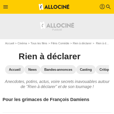
profil
menu
search
Accueil
Cinéma
Tous les films
Films Comédie
Rien à déclarer
Rien à déclarer : les secrets du tournage
Rien à déclarer
Accueil
News
Bandes-annonces
Casting
Critiques
Anecdotes, potins, actus, voire secrets inavouables autour
de "Rien à déclarer" et de son tournage !
Pour les grimaces de François Damiens