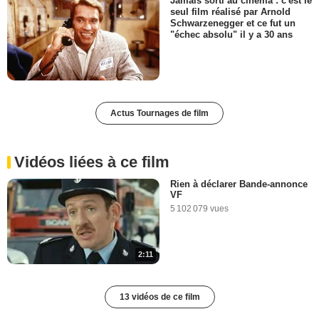
Jamais sorti au cinéma : c'est le
seul film réalisé par Arnold
Schwarzenegger et ce fut un
"échec absolu" il y a 30 ans
Actus Tournages de film
Vidéos liées à ce film
Rien à déclarer Bande-annonce
VF
5 102 079 vues
2:11
13 vidéos de ce film