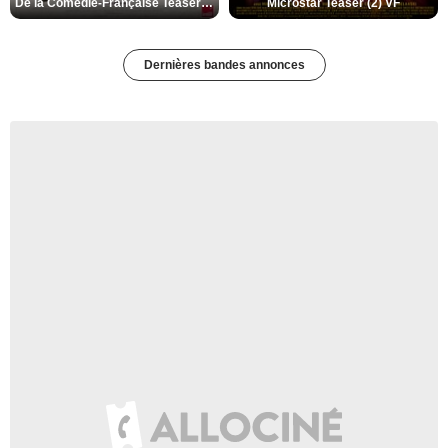
De la Comédie-Française Teaser (3) VF
Microstar Teaser (2) VF
Dernières bandes annonces