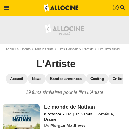
profil
menu
search
Accueil
Cinéma
Tous les films
Films Comédie
L'Artiste
Les films similaires à "L'Artiste"
L'Artiste
Accueil
News
Bandes-annonces
Casting
Critiques
19 films similaires pour le film L'Artiste
Le monde de Nathan
8 octobre 2014
|
1h 51min
|
Comédie
,
Drame
De
Morgan Matthews