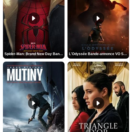
Spider-Man: Brand New Day Bande-annonce VO STFR
L'Odyssée Bande-annonce VO STFR