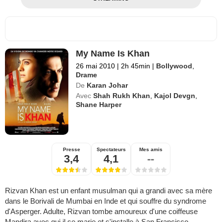
My Name Is Khan
26 mai 2010
|
2h 45min
|
Bollywood
,
Drame
De
Karan Johar
Avec
Shah Rukh Khan
,
Kajol Devgn
,
Shane Harper
Presse
Spectateurs
Mes amis
3,4
4,1
--
Rizvan Khan est un enfant musulman qui a grandi avec sa mère
dans le Borivali de Mumbai en Inde et qui souffre du syndrome
d'Asperger. Adulte, Rizvan tombe amoureux d'une coiffeuse
Mandira avec qui il se marie et s'installe à San Francisco.