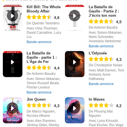
Kill Bill: The Whole
La Bataille de
Bloody Affair
Gaulle - Partie 2 :
J’écris ton nom
4,6
4,5
De Quentin Tarantino
De Antonin Baudry
Avec Uma Thurman,
David Carradine, Lucy
Avec Simon Abkarian,
Liu
Niels Schneider,
Anamaria Vartolomei
Bande-annonce
Bande-annonce
La Bataille de
L'Odyssée
Gaulle - partie 1 :
4,3
L'Âge de Fer
De Christopher Nolan
4,4
Avec Matt Damon, Tom
De Antonin Baudry
Holland, Anne
Avec Simon Abkarian,
Hathaway
Simon Russell Beale,
Bande-annonce
Florian Lesieur
Bande-annonce
Jim Queen
In Waves
4,3
4,2
De Marco Nguyen,
De Phuong Mai
Nicolas Athane
Nguyen
Avec Alex Ramires,
Avec Lyna Khoudri,
Jérémy Gillet, Shirley
Paul Kircher, Rio Vega