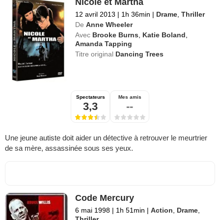
Nicole et Martha
12 avril 2013
|
1h 36min
|
Drame
,
Thriller
De
Anne Wheeler
Avec
Brooke Burns
,
Katie Boland
,
Amanda Tapping
Titre original
Dancing Trees
Spectateurs
Mes amis
3,3
--
Une jeune autiste doit aider un détective à retrouver le meurtrier
de sa mère, assassinée sous ses yeux.
Code Mercury
6 mai 1998
|
1h 51min
|
Action
,
Drame
,
Thriller