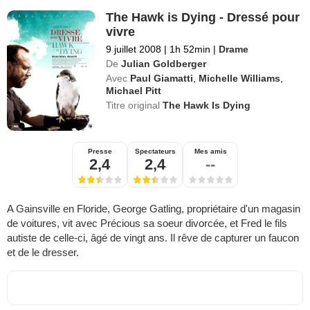
The Hawk is Dying - Dressé pour
vivre
9 juillet 2008
|
1h 52min
|
Drame
De
Julian Goldberger
Avec
Paul Giamatti
,
Michelle Williams
,
Michael Pitt
Titre original
The Hawk Is Dying
Presse
Spectateurs
Mes amis
2,4
2,4
--
A Gainsville en Floride, George Gatling, propriétaire d'un magasin
de voitures, vit avec Précious sa soeur divorcée, et Fred le fils
autiste de celle-ci, âgé de vingt ans. Il rêve de capturer un faucon
et de le dresser.