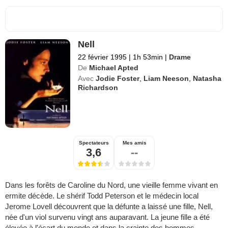
Nell
22 février 1995
|
1h 53min
|
Drame
De
Michael Apted
Avec
Jodie Foster
,
Liam Neeson
,
Natasha
Richardson
Spectateurs
Mes amis
3,6
--
Dans les forêts de Caroline du Nord, une vieille femme vivant en
ermite décède. Le shérif Todd Peterson et le médecin local
Jerome Lovell découvrent que la défunte a laissé une fille, Nell,
née d'un viol survenu vingt ans auparavant. La jeune fille a été
élevée à l'écart du monde et dans la crainte des hommes...