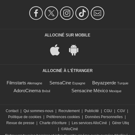
ALLOCINÉ SUR MOBILE
ALLOCINÉ À L'ÉTRANGER
Filmstarts
SensaCine
Beyazperde
Allemagne
Espagne
Turquie
AdoroCinema
Sensacine México
Brésil
Mexique
Contact
|
Qui sommes-nous
|
Recrutement
|
Publicité
|
CGU
|
CGV
|
Politique de cookies
|
Préférences cookies
|
Données Personnelles
|
Revue de presse
|
Charte d'écriture
|
Les services AlloCiné
|
Gérer Utiq
|
©AlloCiné