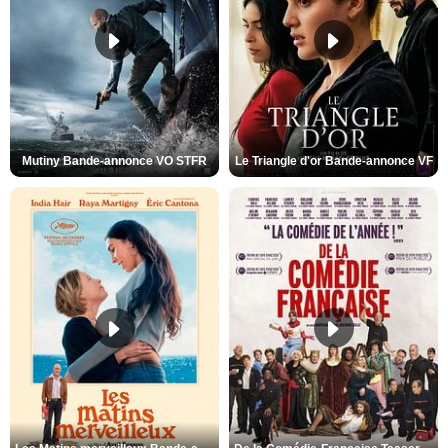
Mutiny Bande-annonce VO STFR
Le Triangle d'or Bande-annonce VF