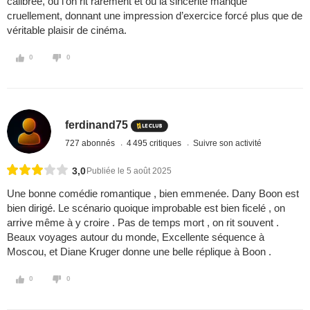
calibrée, où l’on rit rarement et où la sincérité manque
cruellement, donnant une impression d’exercice forcé plus que de
véritable plaisir de cinéma.
0
0
ferdinand75
727 abonnés
4 495 critiques
Suivre son activité
3,0
Publiée le 5 août 2025
Une bonne comédie romantique , bien emmenée. Dany Boon est
bien dirigé. Le scénario quoique improbable est bien ficelé , on
arrive même à y croire . Pas de temps mort , on rit souvent .
Beaux voyages autour du monde, Excellente séquence à
Moscou, et Diane Kruger donne une belle réplique à Boon .
0
0