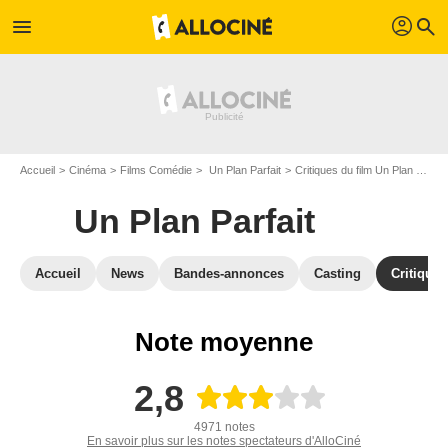
profil
menu
search
Accueil
Cinéma
Films Comédie
Un Plan Parfait
Critiques du film Un Plan Parfait
Un Plan Parfait
Accueil
News
Bandes-annonces
Casting
Critiques
Note moyenne
2,8
4971 notes
En savoir plus sur les notes spectateurs d'AlloCiné