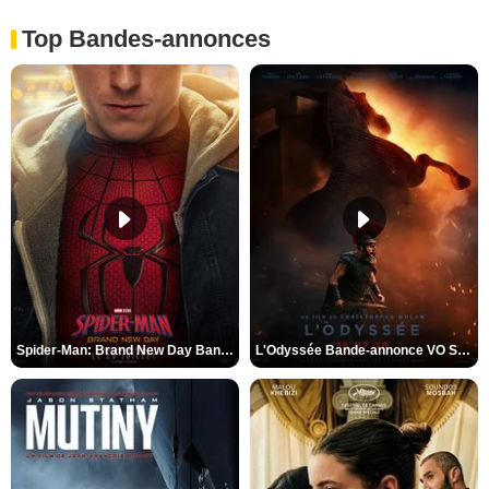
Top Bandes-annonces
Spider-Man: Brand New Day Bande-annonce VO STFR
L'Odyssée Bande-annonce VO STFR