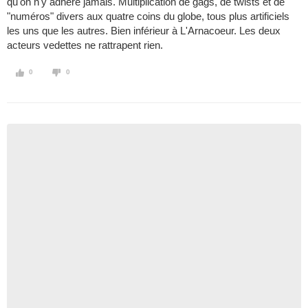
qu'on n'y adhère jamais. Multiplication de gags, de twists et de
"numéros" divers aux quatre coins du globe, tous plus artificiels
les uns que les autres. Bien inférieur à L'Arnacoeur. Les deux
acteurs vedettes ne rattrapent rien.
0
0