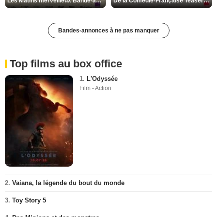
Les Matins merveilleux Bande-annonce VF
De la Comédie-Française Teaser VF
Bandes-annonces à ne pas manquer
Top films au box office
1.
L'Odyssée
Film - Action
2.
Vaiana, la légende du bout du monde
3.
Toy Story 5