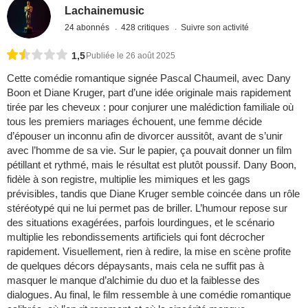
Lachainemusic
24 abonnés
428 critiques
Suivre son activité
1,5
Publiée le 26 août 2025
Cette comédie romantique signée Pascal Chaumeil, avec Dany
Boon et Diane Kruger, part d’une idée originale mais rapidement
tirée par les cheveux : pour conjurer une malédiction familiale où
tous les premiers mariages échouent, une femme décide
d’épouser un inconnu afin de divorcer aussitôt, avant de s’unir
avec l’homme de sa vie. Sur le papier, ça pouvait donner un film
pétillant et rythmé, mais le résultat est plutôt poussif. Dany Boon,
fidèle à son registre, multiplie les mimiques et les gags
prévisibles, tandis que Diane Kruger semble coincée dans un rôle
stéréotypé qui ne lui permet pas de briller. L’humour repose sur
des situations exagérées, parfois lourdingues, et le scénario
multiplie les rebondissements artificiels qui font décrocher
rapidement. Visuellement, rien à redire, la mise en scène profite
de quelques décors dépaysants, mais cela ne suffit pas à
masquer le manque d’alchimie du duo et la faiblesse des
dialogues. Au final, le film ressemble à une comédie romantique