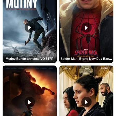
Mutiny Bande-annonce VO STFR
Spider-Man: Brand New Day Bande-annonce VO STFR