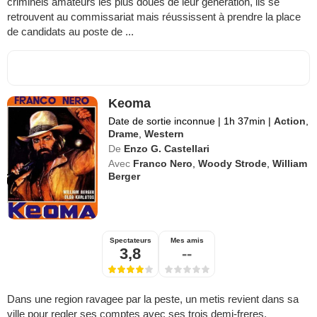
criminels amateurs les plus doués de leur génération, ils se
retrouvent au commissariat mais réussissent à prendre la place
de candidats au poste de ...
Keoma
Date de sortie inconnue
|
1h 37min
|
Action
,
Drame
,
Western
De
Enzo G. Castellari
Avec
Franco Nero
,
Woody Strode
,
William
Berger
Spectateurs
Mes amis
3,8
--
Dans une region ravagee par la peste, un metis revient dans sa
ville pour regler ses comptes avec ses trois demi-freres.