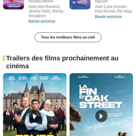
Nicolas Athane
Nguyen
Avec Alex Ramires,
Avec Lyna Khoudri,
Jérémy Gillet, Shirley
Paul Kircher, Rio Vega
Souagnon
Bande-annonce
Bande-annonce
Tous les meilleurs films au ciné
Trailers des films prochainement au
cinéma