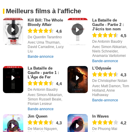
Meilleurs films à l'affiche
Kill Bill: The Whole
La Bataille de
Bloody Affair
Gaulle - Partie 2 :
J’écris ton nom
4,6
4,5
De Quentin Tarantino
De Antonin Baudry
Avec Uma Thurman,
David Carradine, Lucy
Avec Simon Abkarian,
Liu
Niels Schneider,
Anamaria Vartolomei
Bande-annonce
Bande-annonce
La Bataille de
L'Odyssée
Gaulle - partie 1 :
4,3
L'Âge de Fer
De Christopher Nolan
4,4
Avec Matt Damon, Tom
De Antonin Baudry
Holland, Anne
Avec Simon Abkarian,
Hathaway
Simon Russell Beale,
Bande-annonce
Florian Lesieur
Bande-annonce
Jim Queen
In Waves
4,3
4,2
De Marco Nguyen,
De Phuong Mai