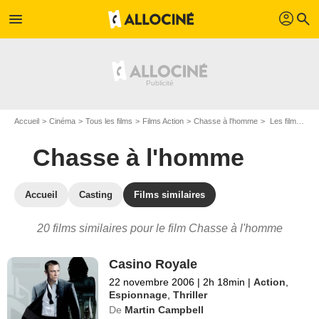
profil
menu
search
Accueil
Cinéma
Tous les films
Films Action
Chasse à l'homme
Les films similaires à "Chasse à l'homme"
Chasse à l'homme
Accueil
Casting
Films similaires
20 films similaires pour le film Chasse à l'homme
Casino Royale
22 novembre 2006
|
2h 18min
|
Action
,
Espionnage
,
Thriller
De
Martin Campbell