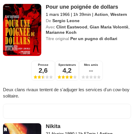
Pour une poignée de dollars
1 mars 1966
|
1h 39min
|
Action
,
Western
De
Sergio Leone
Avec
Clint Eastwood
,
Gian Maria Volontè
,
Marianne Koch
Titre original
Per un pugno di dollari
Presse
Spectateurs
Mes amis
2,6
4,2
--
Deux clans rivaux tentent de s'adjuger les services d'un cow-boy
solitaire.
Nikita
21 février 1990
|
1h 57min
|
Action
,