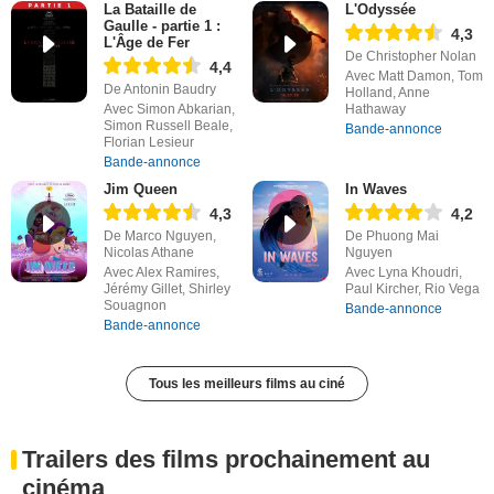
La Bataille de
L'Odyssée
Gaulle - partie 1 :
4,3
L'Âge de Fer
De Christopher Nolan
4,4
Avec Matt Damon, Tom
De Antonin Baudry
Holland, Anne
Avec Simon Abkarian,
Hathaway
Simon Russell Beale,
Bande-annonce
Florian Lesieur
Bande-annonce
Jim Queen
In Waves
4,3
4,2
De Marco Nguyen,
De Phuong Mai
Nicolas Athane
Nguyen
Avec Alex Ramires,
Avec Lyna Khoudri,
Jérémy Gillet, Shirley
Paul Kircher, Rio Vega
Souagnon
Bande-annonce
Bande-annonce
Tous les meilleurs films au ciné
Trailers des films prochainement au
cinéma