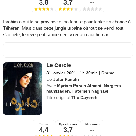
3,8
3,7
--
Ibrahim a quitté sa province et sa famille pour tenter sa chance à
Téhéran. Mais dans cette jungle urbaine où tout se vend, tout
s'achète, le rêve peut rapidement virer au cauchemar...
Le Cercle
31 janvier 2001
|
1h 30min
|
Drame
De
Jafar Panahi
Avec
Myriam Parvin Almani
,
Nargess
Mamizadeh
,
Fatemeh Naghavi
Titre original
The Dayereh
Presse
Spectateurs
Mes amis
4,4
3,7
--