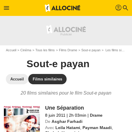
profil
menu
search
Accueil
Cinéma
Tous les films
Films Drame
Sout-e payan
Les films similaires à "Sout-e payan"
Sout-e payan
Accueil
Films similaires
20 films similaires pour le film Sout-e payan
Une Séparation
8 juin 2011
|
2h 03min
|
Drame
De
Asghar Farhadi
Avec
Leila Hatami
,
Payman Maadi
,