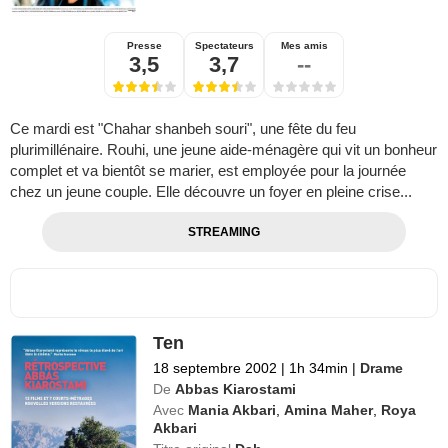
Presse
Spectateurs
Mes amis
3,5
3,7
--
Ce mardi est "Chahar shanbeh souri", une fête du feu
plurimillénaire. Rouhi, une jeune aide-ménagère qui vit un bonheur
complet et va bientôt se marier, est employée pour la journée
chez un jeune couple. Elle découvre un foyer en pleine crise...
STREAMING
Ten
18 septembre 2002
|
1h 34min
|
Drame
De
Abbas Kiarostami
Avec
Mania Akbari
,
Amina Maher
,
Roya
Akbari