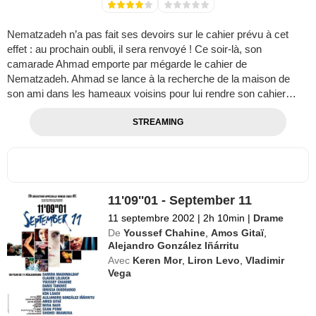
Nematzadeh n’a pas fait ses devoirs sur le cahier prévu à cet
effet : au prochain oubli, il sera renvoyé ! Ce soir-là, son
camarade Ahmad emporte par mégarde le cahier de
Nematzadeh. Ahmad se lance à la recherche de la maison de
son ami dans les hameaux voisins pour lui rendre son cahier…
STREAMING
11'09''01 - September 11
11 septembre 2002
|
2h 10min
|
Drame
De
Youssef Chahine
,
Amos Gitaï
,
Alejandro González Iñárritu
Avec
Keren Mor
,
Liron Levo
,
Vladimir
Vega