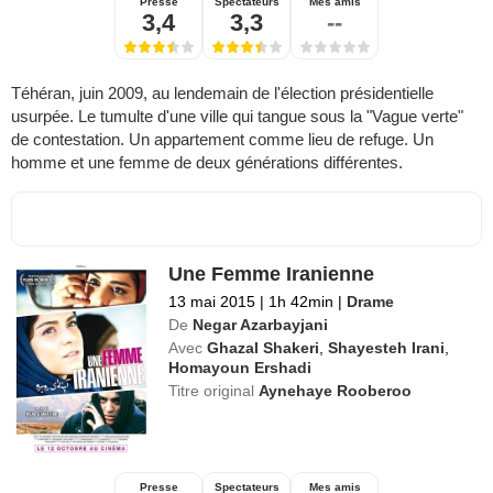
Presse
Spectateurs
Mes amis
3,4
3,3
--
Téhéran, juin 2009, au lendemain de l'élection présidentielle
usurpée. Le tumulte d'une ville qui tangue sous la "Vague verte"
de contestation. Un appartement comme lieu de refuge. Un
homme et une femme de deux générations différentes.
Une Femme Iranienne
13 mai 2015
|
1h 42min
|
Drame
De
Negar Azarbayjani
Avec
Ghazal Shakeri
,
Shayesteh Irani
,
Homayoun Ershadi
Titre original
Aynehaye Rooberoo
Presse
Spectateurs
Mes amis