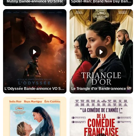
Mutiny Bande-annonce VO STFR
Spider-Man: Brand New Day Bande-annonce VO STFR
L'Odyssée Bande-annonce VO STFR
Le Triangle d'or Bande-annonce VF