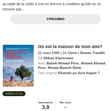
accepté de la céder à son ex femme à condition qu'elle ne se
remarie pas...
STREAMING
Où est la maison de mon ami?
21 mars 1990
|
1h 24min
|
Drame
,
Famille
De
Abbas Kiarostami
Avec
Babek Ahmad Poor
,
Ahmed Ahmed
Poor
,
Kheda Barech Defai
Titre original
Khaneh-ye dust kojast ?
Dès 8 ans
Spectateurs
Mes amis
3,9
--