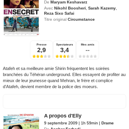
De
Maryam Keshavarz
Avec
Nikohl Boosheri
,
Sarah Kazemy
,
Reza Sixo Safai
Titre original
Circumstance
Presse
Spectateurs
Mes amis
2,9
3,4
--
Atafeh et sa meilleure amie Shirin fréquentent les soirées
branchées du Téhéran underground. Elles essayent de profiter au
mieux de leur jeunesse quand Mehran, le frère et complice
d’Atafeh, devient membre de la police des moeurs.
A propos d'Elly
9 septembre 2009
|
1h 59min
|
Drame
De
Asghar Farhadi