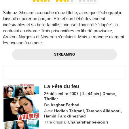
Solmaz Gholami accouche d'une fillette, alors que l'échographie
laissait espérer un garçon. Elle et son bébé deviennent
indésirables et sa belle-famille, furieuse d'avoir été "dupée", la
contraint au divorce.Trois prisonnières en liberté provisoire,
Arezou, Nargess et Nayereh s'enfuient. Mais le manque d'argent
les pousse à un acte ...
STREAMING
La Fête du feu
26 décembre 2007
|
1h 44min
|
Drame
,
Thriller
De
Asghar Farhadi
Avec
Hedieh Tehrani
,
Taraneh Alidoosti
,
Hamid Farokhnezhad
Titre original
Chaharshanbe-soori