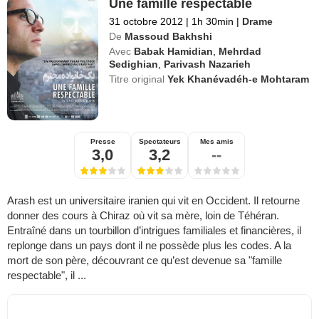
Une famille respectable
31 octobre 2012
|
1h 30min
|
Drame
De
Massoud Bakhshi
Avec
Babak Hamidian
,
Mehrdad
Sedighian
,
Parivash Nazarieh
Titre original
Yek Khanévadéh-e Mohtaram
Presse
Spectateurs
Mes amis
3,0
3,2
--
Arash est un universitaire iranien qui vit en Occident. Il retourne
donner des cours à Chiraz où vit sa mère, loin de Téhéran.
Entraîné dans un tourbillon d’intrigues familiales et financières, il
replonge dans un pays dont il ne possède plus les codes. A la
mort de son père, découvrant ce qu’est devenue sa "famille
respectable", il ...