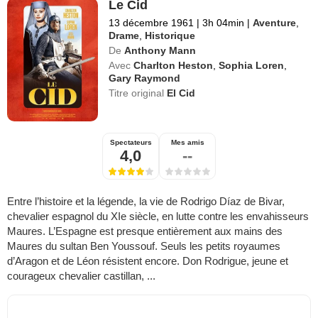
Le Cid
13 décembre 1961
|
3h 04min
|
Aventure
,
Drame
,
Historique
De
Anthony Mann
Avec
Charlton Heston
,
Sophia Loren
,
Gary Raymond
Titre original
El Cid
Spectateurs
Mes amis
4,0
--
Entre l’histoire et la légende, la vie de Rodrigo Díaz de Bivar,
chevalier espagnol du XIe siècle, en lutte contre les envahisseurs
Maures. L’Espagne est presque entièrement aux mains des
Maures du sultan Ben Youssouf. Seuls les petits royaumes
d’Aragon et de Léon résistent encore. Don Rodrigue, jeune et
courageux chevalier castillan, ...