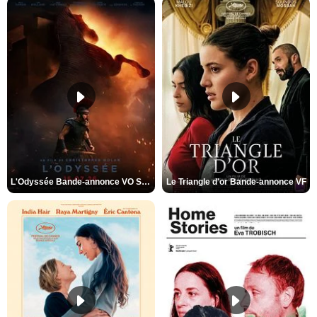
L'Odyssée Bande-annonce VO STFR
Le Triangle d'or Bande-annonce VF