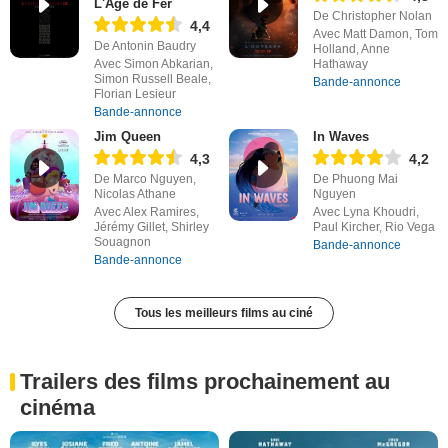
L'Âge de Fer
De Christopher Nolan
4,4
Avec Matt Damon, Tom
De Antonin Baudry
Holland, Anne
Avec Simon Abkarian,
Hathaway
Simon Russell Beale,
Bande-annonce
Florian Lesieur
Bande-annonce
Jim Queen
In Waves
4,3
4,2
De Marco Nguyen,
De Phuong Mai
Nicolas Athane
Nguyen
Avec Alex Ramires,
Avec Lyna Khoudri,
Jérémy Gillet, Shirley
Paul Kircher, Rio Vega
Souagnon
Bande-annonce
Bande-annonce
Tous les meilleurs films au ciné
Trailers des films prochainement au
cinéma