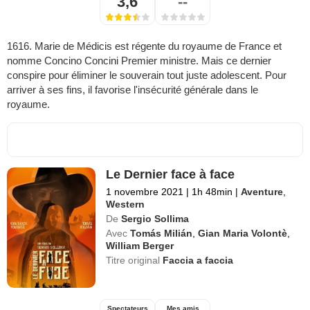
3,6
--
1616. Marie de Médicis est régente du royaume de France et
nomme Concino Concini Premier ministre. Mais ce dernier
conspire pour éliminer le souverain tout juste adolescent. Pour
arriver à ses fins, il favorise l'insécurité générale dans le
royaume.
Le Dernier face à face
1 novembre 2021
|
1h 48min
|
Aventure
,
Western
De
Sergio Sollima
Avec
Tomás Milián
,
Gian Maria Volontè
,
William Berger
Titre original
Faccia a faccia
Spectateurs
Mes amis