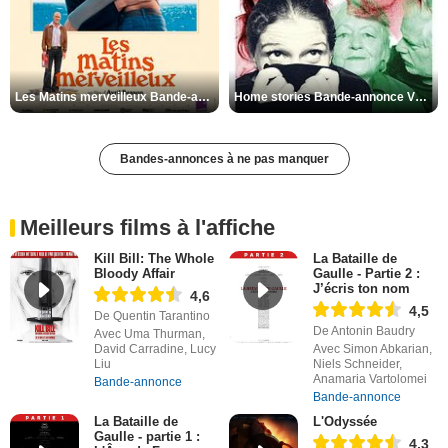
Les Matins merveilleux Bande-annonce VF
Home stories Bande-annonce VO STFR
Bandes-annonces à ne pas manquer
Meilleurs films à l'affiche
Kill Bill: The Whole
La Bataille de
Bloody Affair
Gaulle - Partie 2 :
J’écris ton nom
4,6
4,5
De Quentin Tarantino
De Antonin Baudry
Avec Uma Thurman,
David Carradine, Lucy
Avec Simon Abkarian,
Liu
Niels Schneider,
Anamaria Vartolomei
Bande-annonce
Bande-annonce
La Bataille de
L'Odyssée
Gaulle - partie 1 :
4,3