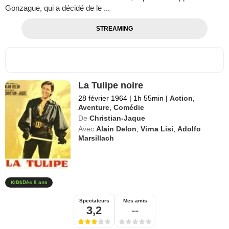
Gonzague, qui a décidé de le ...
STREAMING
La Tulipe noire
28 février 1964
|
1h 55min
|
Action
,
Aventure
,
Comédie
De
Christian-Jaque
Avec
Alain Delon
,
Virna Lisi
,
Adolfo
Marsillach
Dès 8 ans
Spectateurs
Mes amis
3,2
--