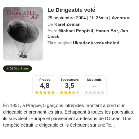
Le Dirigeable volé
29 septembre 2004
|
1h 25min
|
Aventure
De
Karel Zeman
Avec
Michael Pospisil
,
Hanus Bor
,
Jan
Cisek
Titre original
Ukradená vzducholod
Dès 8 ans
Presse
Spectateurs
Mes amis
4,8
3,5
--
En 1891, à Prague, 5 garçons intrépides montent à bord d'un
dirigeable et prennent les airs. Echappant à toutes les poursuites,
ils survolent l'Europe et parviennent au-dessus de l'Océan. Une
tempête détruit le dirigeable et ils échouent sur une île...