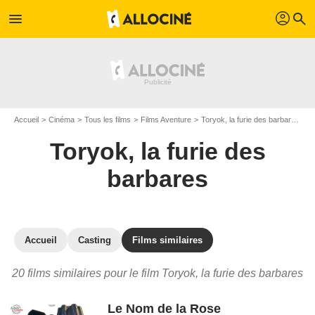
profil
menu
search
Accueil
Cinéma
Tous les films
Films Aventure
Toryok, la furie des barbares
L
Toryok, la furie des
barbares
Accueil
Casting
Films similaires
20 films similaires pour le film Toryok, la furie des barbares
Le Nom de la Rose