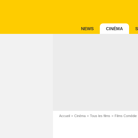
NEWS
CINÉMA
S
Accueil
Cinéma
Tous les films
Films Comédie