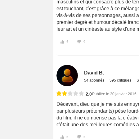
masculins et qui consacre plus de temp
est touchant, c'est grâce à ce mélang
vis-à-vis de ses personnages, aussi a
premier degré et humour décalé fran
leur art et un cinéaste au style d'une 
4
0
David B.
54 abonnés
595 critiques
S
2,0
Publiée le 20 janvier 2016
Décevant, dieu que je me suis ennuy
par plusieurs prétendants) pèse lourde
du film, il ne compense pas la créati
c'était une des meilleures comédies 
2
2