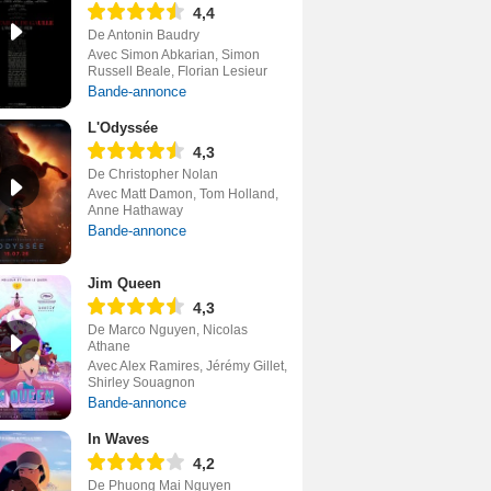
4,4
De Antonin Baudry
Avec Simon Abkarian, Simon
Russell Beale, Florian Lesieur
Bande-annonce
L'Odyssée
4,3
De Christopher Nolan
Avec Matt Damon, Tom Holland,
Anne Hathaway
Bande-annonce
Jim Queen
4,3
De Marco Nguyen, Nicolas
Athane
Avec Alex Ramires, Jérémy Gillet,
Shirley Souagnon
Bande-annonce
In Waves
4,2
De Phuong Mai Nguyen