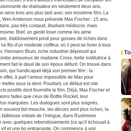
essionnante du réalisateur en seulement deux ans,
n sens trois ans plus tard avec son troisième film, La
Wes Anderson nous présente Max Fischer : 15 ans,
taire, pas très costaud, étudiant médiocre, mais
timisme. Bref, un gentil loser comme les aime
re, établissement privé pour gosses de riches dans
lui fils d'un modeste coiffeur, où il peut se livrer à tous
 avec Hermann Blum, riche industriel dépressif qui
To
 tombe amoureux de madame Cross, belle institutrice à
ent fait le deuil de son époux défunt. On trouve dans
son, qui handicapait déjà son premier film : la
n effet, à part l'amour impossible de Max pour
ttre sous la dent. Pourtant, ce défaut est vite
 positifs dont fourmille le film. Déjà, Max Fischer et
ins fades que ceux de Bottle Rocket, leur
 plus marquées. Les dialogues sont plus soignés,
 souvent fait mouche, les décors sont plus riches, la
faiblesse initiale de l'intrigue, dans Rushmore
m avec quelques rebondissements (ce qu'il échouait à
 vif et une bo entrainante. On commence à voir