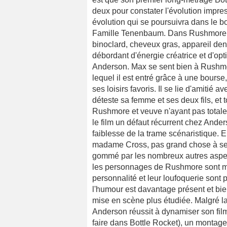
deux pour constater l'évolution impr
évolution qui se poursuivra dans le bo
Famille Tenenbaum. Dans Rushmore, 
binoclard, cheveux gras, appareil den
débordant d'énergie créatrice et d'op
Anderson. Max se sent bien à Rushmo
lequel il est entré grâce à une bourse, 
ses loisirs favoris. Il se lie d'amitié
déteste sa femme et ses deux fils, et
Rushmore et veuve n'ayant pas totalem
le film un défaut récurrent chez Ander
faiblesse de la trame scénaristique. E
madame Cross, pas grand chose à se me
gommé par les nombreux autres aspects
les personnages de Rushmore sont mo
personnalité et leur loufoquerie sont
l'humour est davantage présent et bien
mise en scène plus étudiée. Malgré la 
Anderson réussit à dynamiser son fil
faire dans Bottle Rocket), un montage