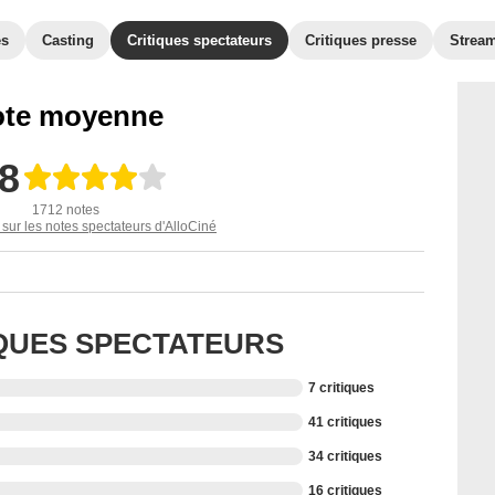
es
Casting
Critiques spectateurs
Critiques presse
Strea
te moyenne
,8
1712 notes
 sur les notes spectateurs d'AlloCiné
IQUES SPECTATEURS
7 critiques
41 critiques
34 critiques
16 critiques