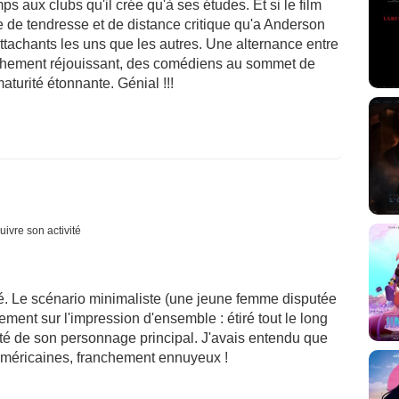
s aux clubs qu'il crée qu'à ses études. Et si le film
e de tendresse et de distance critique qu'a Anderson
ttachants les uns que les autres. Une alternance entre
chement réjouissant, des comédiens au sommet de
maturité étonnante. Génial !!!
uivre son activité
é. Le scénario minimaliste (une jeune femme disputée
ment sur l'impression d'ensemble : étiré tout le long
vité de son personnage principal. J'avais entendu que
américaines, franchement ennuyeux !