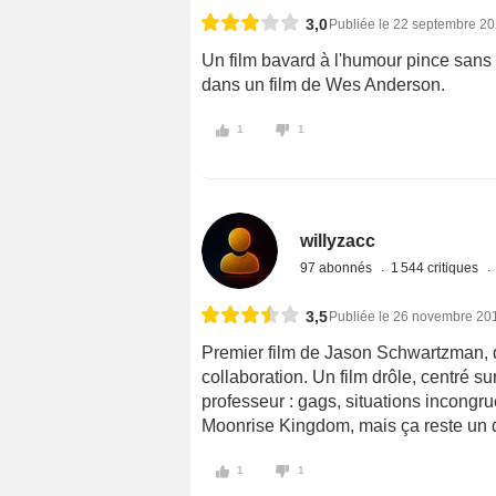
3,0
Publiée le 22 septembre 2
Un film bavard à l'humour pince sans r
dans un film de Wes Anderson.
1
1
willyzacc
97 abonnés
1 544 critiques
3,5
Publiée le 26 novembre 20
Premier film de Jason Schwartzman,
collaboration. Un film drôle, centré su
professeur : gags, situations incongr
Moonrise Kingdom, mais ça reste un 
1
1