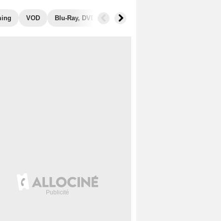
ming
VOD
Blu-Ray, DVD
Photos
Récompenses
Films