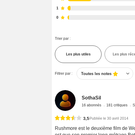
1
0
Trier par :
Les plus utiles
Les plus réc
Filtrer par :
Toutes les notes
SothaSil
16 abonnés
181 critiques
S
3,5
Publiée le 30 avril 2014
Rushmore est le deuxième film de Wes 
est que son premier long-métrage Bottl