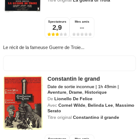
Titre original
La guerra di Troia
Spectateurs
Mes amis
2,9
--
Le récit de la fameuse Guerre de Troie...
Constantin le grand
Date de sortie inconnue
|
1h 49min
|
Aventure
,
Drame
,
Historique
De
Lionello De Felice
Avec
Cornel Wilde
,
Belinda Lee
,
Massimo
Serato
Titre original
Constantino il grande
Spectateurs
Mes amis