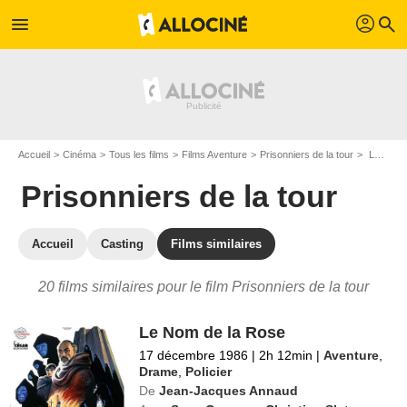
profil
menu
search
Accueil
Cinéma
Tous les films
Films Aventure
Prisonniers de la tour
Les films similaires à "Prisonniers de la tour"
Prisonniers de la tour
Accueil
Casting
Films similaires
20 films similaires pour le film Prisonniers de la tour
Le Nom de la Rose
17 décembre 1986
|
2h 12min
|
Aventure
,
Drame
,
Policier
De
Jean-Jacques Annaud