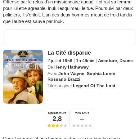
Offense par le refus d'un missionnaire auquel il offrait sa femme
pour lui etre agreable, Inuk l'esquimau, le tue. Poursuivi par deux
policiers, il s'enfuit. L'un des deux hommes meurt de froid tandis
que l'autre est sauve par Inuk.
La Cité disparue
2 juillet 1958
|
1h 49min
|
Aventure
,
Drame
De
Henry Hathaway
Avec
John Wayne
,
Sophia Loren
,
Rossano Brazzi
Titre original
Legend Of The Lost
Spectateurs
Mes amis
2,8
--
Deux hommes et une femme partent à la recherche d'une