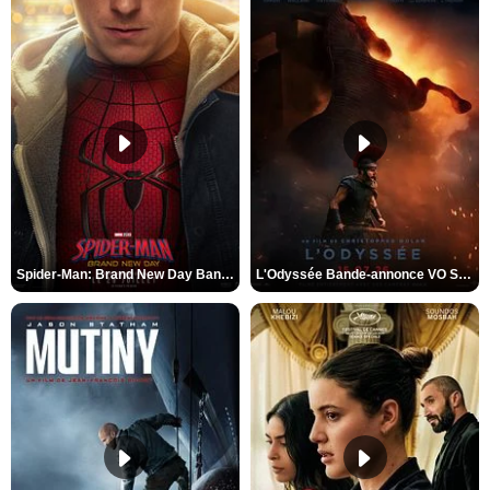
Spider-Man: Brand New Day Bande-annonce VO STFR
L'Odyssée Bande-annonce VO STFR