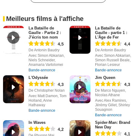
Meilleurs films à l'affiche
La Bataille de
La Bataille de
Gaulle - Partie 2 :
Gaulle - partie 1 :
J’écris ton nom
L'Âge de Fer
4,5
4,4
De Antonin Baudry
De Antonin Baudry
Avec Simon Abkarian,
Avec Simon Abkarian,
Niels Schneider,
Simon Russell Beale,
Anamaria Vartolomei
Florian Lesieur
Bande-annonce
Bande-annonce
L'Odyssée
Jim Queen
4,3
4,3
De Christopher Nolan
De Marco Nguyen,
Nicolas Athane
Avec Matt Damon, Tom
Holland, Anne
Avec Alex Ramires,
Hathaway
Jérémy Gillet, Shirley
Souagnon
Bande-annonce
Bande-annonce
In Waves
Spider-Man: Brand
New Day
4,2
4,1
De Phuong Mai