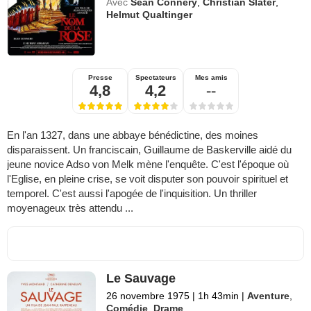
Avec
Sean Connery
,
Christian Slater
,
Helmut Qualtinger
Presse
Spectateurs
Mes amis
4,8
4,2
--
En l'an 1327, dans une abbaye bénédictine, des moines
disparaissent. Un franciscain, Guillaume de Baskerville aidé du
jeune novice Adso von Melk mène l'enquête. C'est l'époque où
l'Eglise, en pleine crise, se voit disputer son pouvoir spirituel et
temporel. C'est aussi l'apogée de l'inquisition. Un thriller
moyenageux très attendu ...
Le Sauvage
26 novembre 1975
|
1h 43min
|
Aventure
,
Comédie
,
Drame