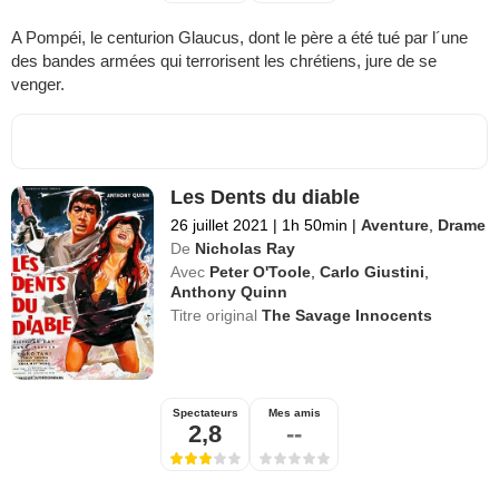
A Pompéi, le centurion Glaucus, dont le père a été tué par l´une
des bandes armées qui terrorisent les chrétiens, jure de se
venger.
Les Dents du diable
26 juillet 2021
|
1h 50min
|
Aventure
,
Drame
De
Nicholas Ray
Avec
Peter O'Toole
,
Carlo Giustini
,
Anthony Quinn
Titre original
The Savage Innocents
Spectateurs
Mes amis
2,8
--