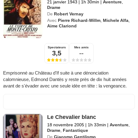
21 janvier 1943
|
1h 30min
|
Aventure
,
Drame
De
Robert Vernay
Avec
Pierre Richard-Willm
,
Michele Alfa
,
Aime Clariond
Spectateurs
Mes amis
3,5
--
Emprisonné au Château d'If suite à une dénonciation
calomnieuse, Edmond Dantès y reste près de dix huit années
avant de s'évader avec une seule idée en tête : la vengeance.
Le Chevalier blanc
18 novembre 2005
|
1h 33min
|
Aventure
,
Drame
,
Fantastique
De
Giacomo Gentilomo