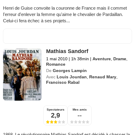
Henri de Guise convoite la couronne de France mais il commet
l'erreur d'enlever la femme qu'aime le chevalier de Pardaillan.
Celui-ci fera échec à ses projets...
Mathias Sandorf
1 mai 2010
|
1h 38min
|
Aventure
,
Drame
,
Romance
De
Georges Lampin
Avec
Louis Jourdan
,
Renaud Mary
,
Francisco Rabal
Spectateurs
Mes amis
2,9
--
1868. Le révolutionnaire Mathias Sandorf est décidé à chasser la