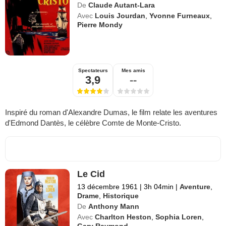
De
Claude Autant-Lara
Avec
Louis Jourdan
,
Yvonne Furneaux
,
Pierre Mondy
Spectateurs
Mes amis
3,9
--
Inspiré du roman d'Alexandre Dumas, le film relate les aventures
d'Edmond Dantès, le célèbre Comte de Monte-Cristo.
Le Cid
13 décembre 1961
|
3h 04min
|
Aventure
,
Drame
,
Historique
De
Anthony Mann
Avec
Charlton Heston
,
Sophia Loren
,
Gary Raymond