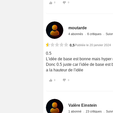
0
0
moutarde
4 abonnés
6 critiques
Suivr
0,5
Publiée le 20 janvier 2024
0.5
L'idée de base est bonne mais hyper 
Donc 0.5 juste car l'idée de base est
a la hauteur de l'idée
0
0
Valère Einstein
1 abonné
23 critiques
Suivr