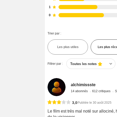
1
0
Trier par :
Les plus utiles
Les plus réc
Filtrer par :
Toutes les notes
alchimissste
14 abonnés
612 critiques
S
3,0
Publiée le 30 août 2025
Le film est très mal noté sur allociné
de le visionner.