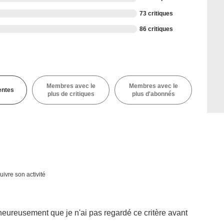
73 critiques
86 critiques
Membres avec le
Membres avec le
entes
plus de critiques
plus d'abonnés
uivre son activité
, heureusement que je n'ai pas regardé ce critère avant