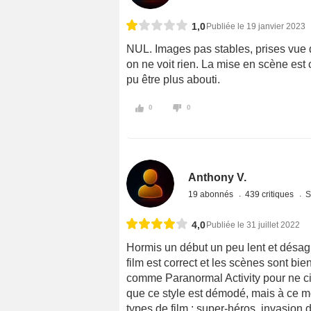
1,0
Publiée le 19 janvier 2023
NUL. Images pas stables, prises vue d
on ne voit rien. La mise en scène est
pu être plus abouti.
0
0
Anthony V.
19 abonnés
439 critiques
S
4,0
Publiée le 31 juillet 2022
Hormis un début un peu lent et désagr
film est correct et les scènes sont bie
comme Paranormal Activity pour ne cit
que ce style est démodé, mais à ce m
types de film : super-héros, invasion 