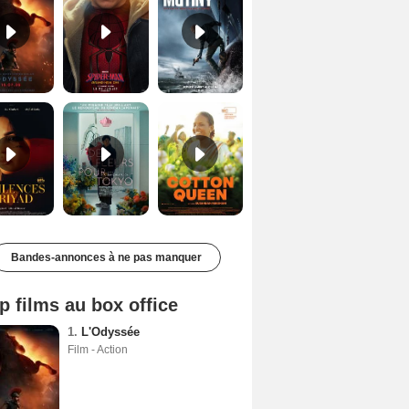
Les Silences de Riyad Bande-annonce VO STFR
Des Fleurs pour Tokyo Bande-annonce VO STFR
Cotton Queen Bande-annonce VO STFR
Bandes-annonces à ne pas manquer
p films au box office
1.
L'Odyssée
Film - Action