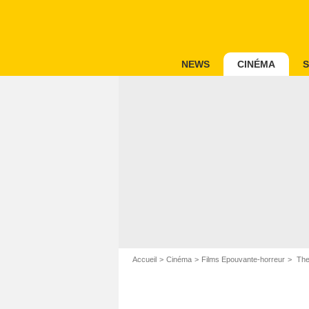
NEWS
CINÉMA
S
Accueil
Cinéma
Films Epouvante-horreur
The