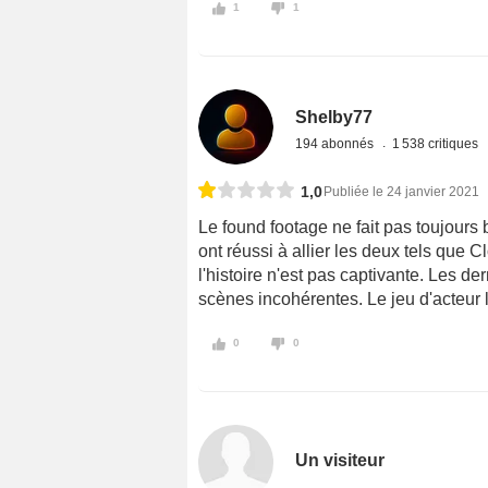
1
1
Shelby77
194 abonnés
1 538 critiques
1,0
Publiée le 24 janvier 2021
Le found footage ne fait pas toujours
ont réussi à allier les deux tels que Cl
l'histoire n'est pas captivante. Les d
scènes incohérentes. Le jeu d'acteur l
0
0
Un visiteur