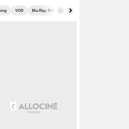
ming
VOD
Blu-Ray, DVD
Photos
Secrets de tournage