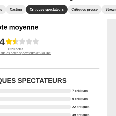
es
Casting
Critiques spectateurs
Critiques presse
Strea
te moyenne
,4
1329 notes
 sur les notes spectateurs d'AlloCiné
IQUES SPECTATEURS
7 critiques
9 critiques
22 critiques
49 critiques