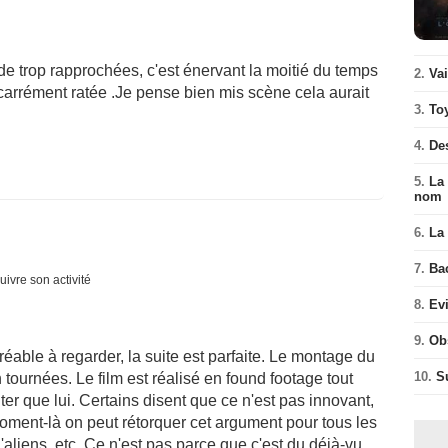
e trop rapprochées, c'est énervant la moitié du temps
2.
Va
 carrément ratée .Je pense bien mis scène cela aurait
3.
To
4.
De
5.
La 
nom
6.
La 
7.
Ba
uivre son activité
8.
Ev
9.
Ob
éable à regarder, la suite est parfaite. Le montage du
10.
S
n tournées. Le film est réalisé en found footage tout
er que lui. Certains disent que ce n'est pas innovant,
oment-là on peut rétorquer cet argument pour tous les
d'aliens, etc. Ce n'est pas parce que c'est du déjà-vu