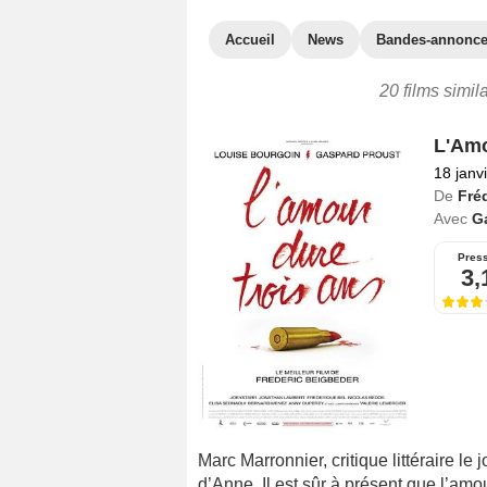
Accueil
News
Bandes-annonc
20 films simil
L'Amo
18 janv
De
Fré
Avec
G
Pres
3,
Marc Marronnier, critique littéraire le
d’Anne. Il est sûr à présent que l’am