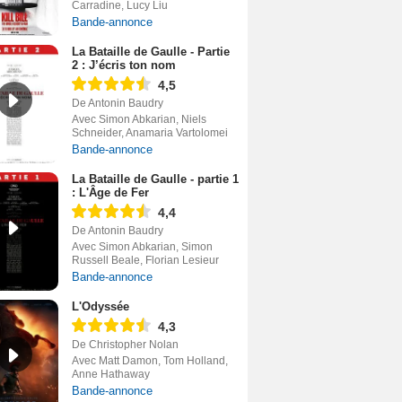
Carradine, Lucy Liu
Bande-annonce
La Bataille de Gaulle - Partie
2 : J’écris ton nom
4,5
De Antonin Baudry
Avec Simon Abkarian, Niels
Schneider, Anamaria Vartolomei
Bande-annonce
La Bataille de Gaulle - partie 1
: L'Âge de Fer
4,4
De Antonin Baudry
Avec Simon Abkarian, Simon
Russell Beale, Florian Lesieur
Bande-annonce
L'Odyssée
4,3
De Christopher Nolan
Avec Matt Damon, Tom Holland,
Anne Hathaway
Bande-annonce