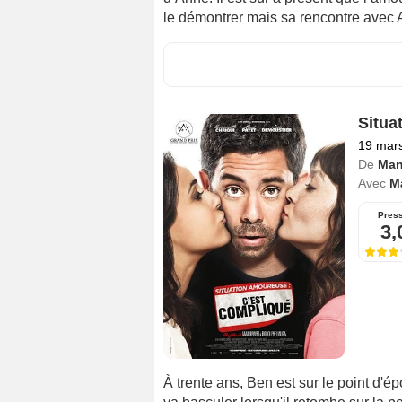
le démontrer mais sa rencontre avec A
Situa
19 mar
De
Man
Avec
M
Pres
3,
À trente ans, Ben est sur le point d'ép