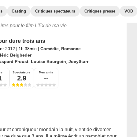
es
Casting
Critiques spectateurs
Critiques presse
VOD
aires pour le film L'Ex de ma vie
ur dure trois ans
ier 2012
|
1h 38min
|
Comédie
,
Romance
déric Beigbeder
aspard Proust
,
Louise Bourgoin
,
JoeyStarr
se
Spectateurs
Mes amis
1
2,9
--
 jour et chroniqueur mondain la nuit, vient de divorcer
our ne dure que 3 ans. Il a même écrit un pamphlet pour