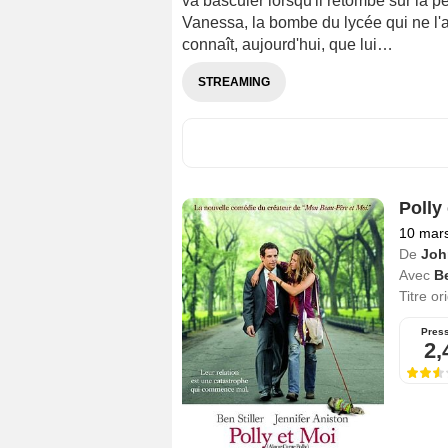
va basculer lorsqu'il retombe sur la p
Vanessa, la bombe du lycée qui ne l'av
connaît, aujourd'hui, que lui…
STREAMING
Polly
10 mar
De
Joh
Avec
Be
Titre or
Pres
2,