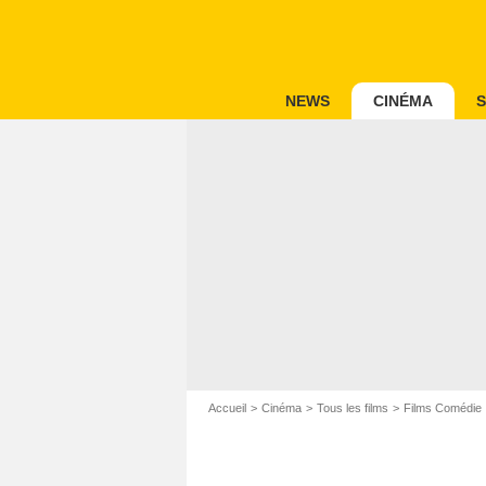
NEWS
CINÉMA
S
Accueil
Cinéma
Tous les films
Films Comédie