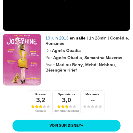
19 juin 2013
en salle
|
1h 28min
|
Comédie
,
Romance
De
Agnès Obadia
|
Par
Agnès Obadia
,
Samantha Mazeras
Avec
Marilou Berry
,
Mehdi Nebbou
,
Bérengère Krief
Presse
Spectateurs
Mes amis
3,2
3,0
--
6 critiques
3544 notes, 431 critiques
VOIR SUR DISNEY
+