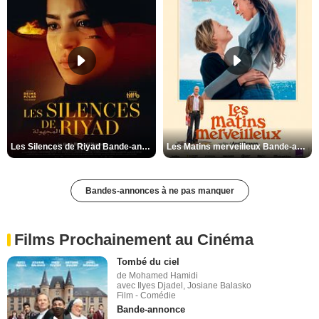
Les Silences de Riyad Bande-annonce VO STFR
Les Matins merveilleux Bande-annonce VF
Bandes-annonces à ne pas manquer
Films Prochainement au Cinéma
Tombé du ciel
de Mohamed Hamidi
avec Ilyes Djadel, Josiane Balasko
Film - Comédie
Bande-annonce