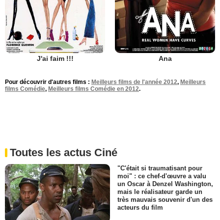
J'ai faim !!!
Ana
Pour découvrir d'autres films :
Meilleurs films de l'année 2012
,
Meilleurs
films Comédie
,
Meilleurs films Comédie en 2012
.
Toutes les actus Ciné
"C'était si traumatisant pour
moi" : ce chef-d'œuvre a valu
un Oscar à Denzel Washington,
mais le réalisateur garde un
très mauvais souvenir d'un des
acteurs du film