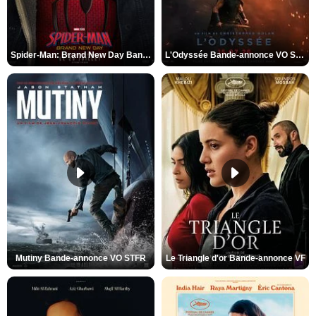
Spider-Man: Brand New Day Bande-annonce VO STFR
L'Odyssée Bande-annonce VO STFR
Mutiny Bande-annonce VO STFR
Le Triangle d'or Bande-annonce VF