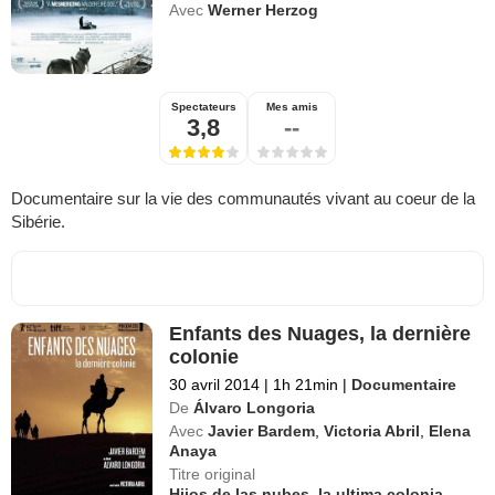
Avec
Werner Herzog
Spectateurs
Mes amis
3,8
--
Documentaire sur la vie des communautés vivant au coeur de la
Sibérie.
Enfants des Nuages, la dernière
colonie
30 avril 2014
|
1h 21min
|
Documentaire
De
Álvaro Longoria
Avec
Javier Bardem
,
Victoria Abril
,
Elena
Anaya
Titre original
Hijos de las nubes, la ultima colonia