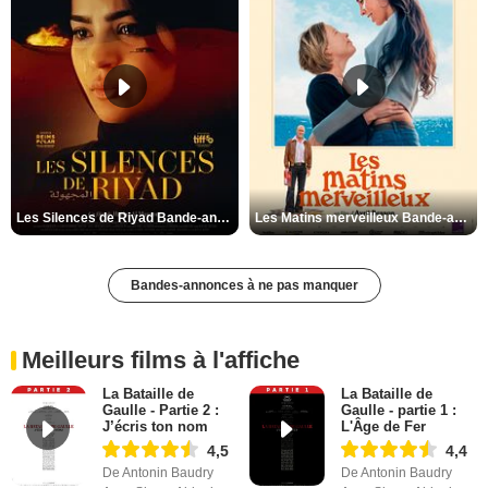
Les Silences de Riyad Bande-annonce VO STFR
Les Matins merveilleux Bande-annonce VF
Bandes-annonces à ne pas manquer
Meilleurs films à l'affiche
La Bataille de
La Bataille de
Gaulle - Partie 2 :
Gaulle - partie 1 :
J’écris ton nom
L'Âge de Fer
4,5
4,4
De Antonin Baudry
De Antonin Baudry