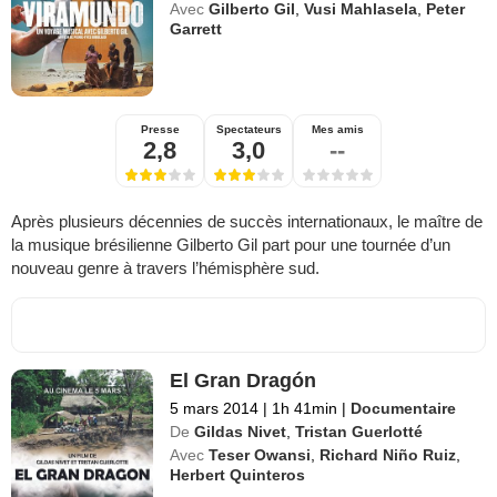
Avec
Gilberto Gil
,
Vusi Mahlasela
,
Peter
Garrett
Presse
Spectateurs
Mes amis
2,8
3,0
--
Après plusieurs décennies de succès internationaux, le maître de
la musique brésilienne Gilberto Gil part pour une tournée d’un
nouveau genre à travers l’hémisphère sud.
El Gran Dragón
5 mars 2014
|
1h 41min
|
Documentaire
De
Gildas Nivet
,
Tristan Guerlotté
Avec
Teser Owansi
,
Richard Niño Ruiz
,
Herbert Quinteros