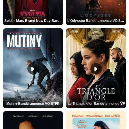
Spider-Man: Brand New Day Bande-annonce VO STFR
L'Odyssée Bande-annonce VO STFR
Mutiny Bande-annonce VO STFR
Le Triangle d'or Bande-annonce VF