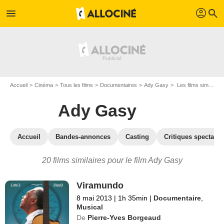
profil
menu
search
Accueil
Cinéma
Tous les films
Documentaires
Ady Gasy
Les films similaires à "Ady Gasy"
Ady Gasy
Accueil
Bandes-annonces
Casting
Critiques spectateu
20 films similaires pour le film Ady Gasy
Viramundo
8 mai 2013
|
1h 35min
|
Documentaire
,
Musical
De
Pierre-Yves Borgeaud