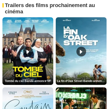
Trailers des films prochainement au
cinéma
Tombé du ciel Bande-annonce VF
La fin d’Oak Street Bande-annonce VO STFR