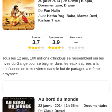
30 juillet 2014
|
2h 02min
|
Biopic
,
Documentaire
,
Drame
De
Pan Nalin
Avec
Hatha Yogi Baba
,
Mamta Devi
,
Kishan Tiwari
Presse
Spectateurs
Mes amis
3,7
3,9
--
Tous les 12 ans, 100 millions d'hindous se rassemblent sur les
rives du Gange pour se baigner dans les eaux sacrées à la
confluence de trois rivières dans le but de partager la même
croyance...
Au bord du monde
22 janvier 2014
|
1h 38min
|
Documentaire
De
Claus Drexel