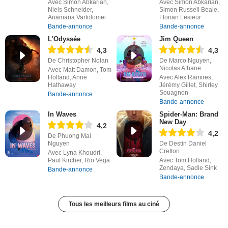
Avec Simon Abkarian,
Avec Simon Abkarian,
Niels Schneider,
Simon Russell Beale,
Anamaria Vartolomei
Florian Lesieur
Bande-annonce
Bande-annonce
L'Odyssée
Jim Queen
4,3
4,3
De Christopher Nolan
De Marco Nguyen,
Nicolas Athane
Avec Matt Damon, Tom
Holland, Anne
Avec Alex Ramires,
Hathaway
Jérémy Gillet, Shirley
Souagnon
Bande-annonce
Bande-annonce
In Waves
Spider-Man: Brand
New Day
4,2
4,2
De Phuong Mai
Nguyen
De Destin Daniel
Cretton
Avec Lyna Khoudri,
Paul Kircher, Rio Vega
Avec Tom Holland,
Zendaya, Sadie Sink
Bande-annonce
Bande-annonce
Tous les meilleurs films au ciné